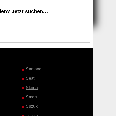
den? Jetzt suchen…
Santana
Seat
Skoda
Smart
Suzuki
Toyota