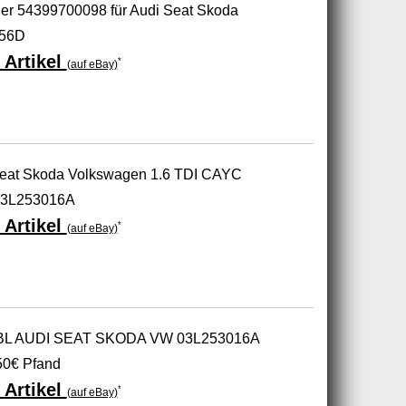
er 54399700098 für Audi Seat Skoda
056D
 Artikel
*
(auf eBay)
 Seat Skoda Volkswagen 1.6 TDI CAYC
3L253016A
 Artikel
*
(auf eBay)
0BL AUDI SEAT SKODA VW 03L253016A
50€ Pfand
 Artikel
*
(auf eBay)