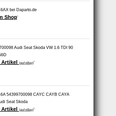
6AX bei Daparto.de
m Shop
*
9700098 Audi Seat Skoda VW 1.6 TDI 90
56D
 Artikel
*
(auf eBay)
016A 54399700098 CAYC CAYB CAYA
di Seat Skoda
 Artikel
*
(auf eBay)