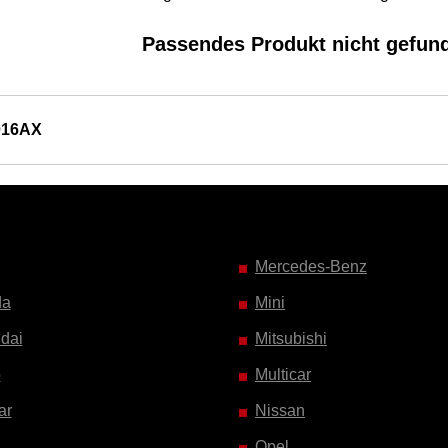
Passendes Produkt nicht gefun
016AX
Mercedes-Benz
da
Mini
dai
Mitsubishi
o
Multicar
ar
Nissan
Opel