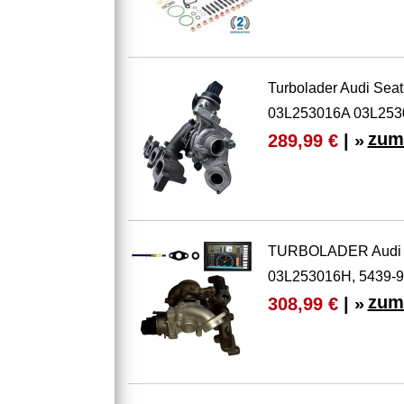
Turbolader Audi Se
03L253016A 03L253
zum
289,99 €
| »
TURBOLADER Audi S
03L253016H, 5439-9
zum
308,99 €
| »