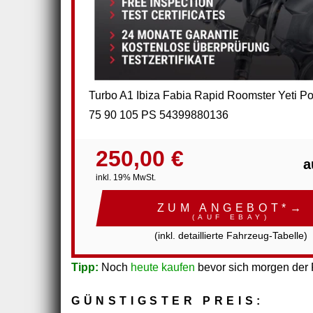
Turbo A1 Ibiza Fabia Rapid Roomster Yeti Po
75 90 105 PS 54399880136
250,00 €
a
inkl. 19% MwSt.
ZUM ANGEBOT*→
(AUF EBAY)
(inkl. detaillierte Fahrzeug-Tabelle)
Tipp:
Noch
heute kaufen
bevor sich morgen der P
GÜNSTIGSTER PREIS: