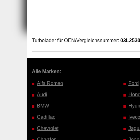
Turbolader für OEN/Vergleichsnummer:
03L253
Alle Marken:
Alfa Romeo
Ford
Audi
Hon
BMW
Hyun
Cadillac
Ivec
Chevrolet
Jagu
Chrysler
Jeep