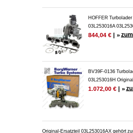
HOFFER Turbolader
03L253016A 03L25
zum
844,04 €
| »
BV39F-0136 Turbola
03L253016H Origina
zu
1.072,00 €
| »
Original-Ersatzteil 03L253016AX gehört 