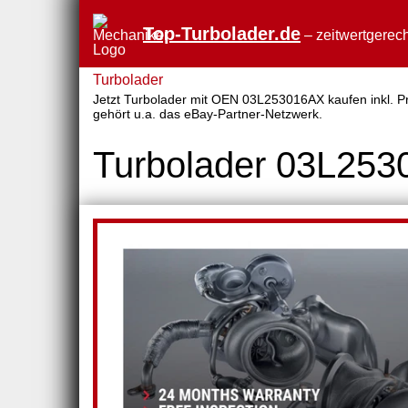
Top-Turbolader.de
– zeitwertgerech
Turbolader
Jetzt Turbolader mit OEN 03L253016AX kaufen inkl. Pre
gehört u.a. das eBay-Partner-Netzwerk.
Turbolader 03L25