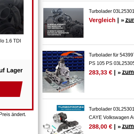
Turbolader 03L25301
Vergleich
| »
zu
lo 1.6 TDI
Turbolader für 5439
PS 105 PS 03L2530
uf Lager
zum
283,33 €
| »
Turbolader 03L253
reis ändert.
CAYE Volkswagen Au
zum
288,00 €
| »