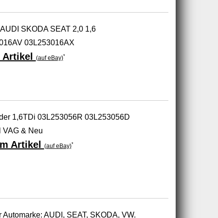
 AUDI SKODA SEAT 2,0 1,6
3016AV 03L253016AX
 Artikel
*
(auf eBay)
der 1,6TDi 03L253056R 03L253056D
l VAG & Neu
m Artikel
*
(auf eBay)
zur Automarke: AUDI, SEAT, SKODA, VW.