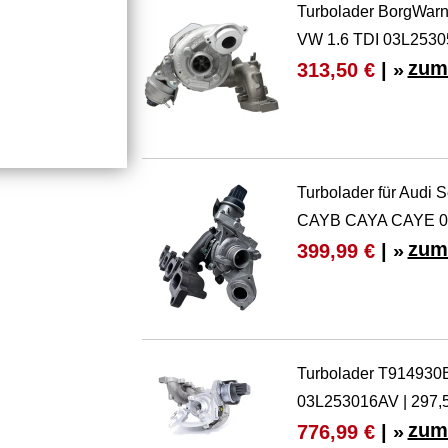
Turbolader BorgWarn
VW 1.6 TDI 03L253
zum
313,50 €
| »
Turbolader für Audi
CAYB CAYA CAYE 0
zum
399,99 €
| »
Turbolader T91493
03L253016AV | 297,
zum
776,99 €
| »