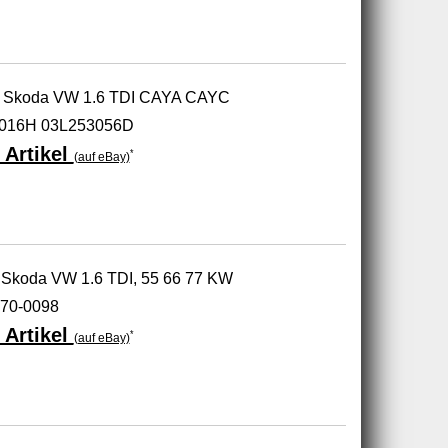
at Skoda VW 1.6 TDI CAYA CAYC
016H 03L253056D
 Artikel
*
(auf eBay)
koda VW 1.6 TDI, 55 66 77 KW
70-0098
 Artikel
*
(auf eBay)