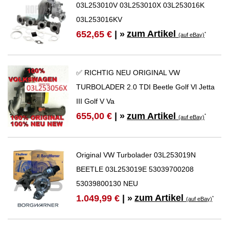
03L253010V 03L253010X 03L253016K
03L253016KV
zum Artikel
652,65 €
| »
*
(auf eBay)
✅ RICHTIG NEU ORIGINAL VW
TURBOLADER 2.0 TDI Beetle Golf Vl Jetta
III Golf V Va
zum Artikel
655,00 €
| »
*
(auf eBay)
Original VW Turbolader 03L253019N
BEETLE 03L253019E 53039700208
53039800130 NEU
zum Artikel
1.049,99 €
| »
*
(auf eBay)