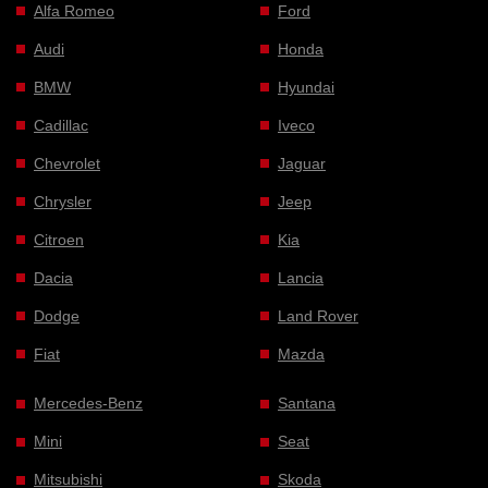
Alfa Romeo
Ford
Audi
Honda
BMW
Hyundai
Cadillac
Iveco
Chevrolet
Jaguar
Chrysler
Jeep
Citroen
Kia
Dacia
Lancia
Dodge
Land Rover
Fiat
Mazda
Mercedes-Benz
Santana
Mini
Seat
Mitsubishi
Skoda