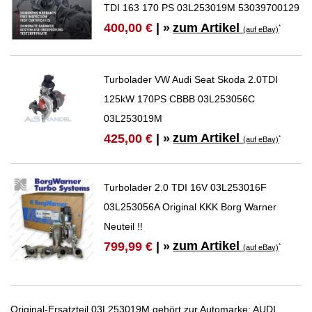
TDI 163 170 PS 03L253019M 53039700129
zum Artikel
400,00 €
| »
*
(auf eBay)
Turbolader VW Audi Seat Skoda 2.0TDI
125kW 170PS CBBB 03L253056C
03L253019M
zum Artikel
425,00 €
| »
*
(auf eBay)
Turbolader 2.0 TDI 16V 03L253016F
03L253056A Original KKK Borg Warner
Neuteil !!
zum Artikel
799,99 €
| »
*
(auf eBay)
Original-Ersatzteil 03L253019M gehört zur Automarke: AUDI,