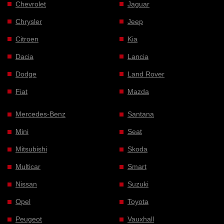
Chevrolet
Jaguar
Chrysler
Jeep
Citroen
Kia
Dacia
Lancia
Dodge
Land Rover
Fiat
Mazda
Mercedes-Benz
Santana
Mini
Seat
Mitsubishi
Skoda
Multicar
Smart
Nissan
Suzuki
Opel
Toyota
Peugeot
Vauxhall