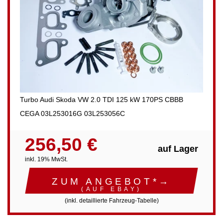
Turbo Audi Skoda VW 2.0 TDI 125 kW 170PS CBBB
CEGA 03L253016G 03L253056C
256,50 €
auf Lager
inkl. 19% MwSt.
ZUM ANGEBOT*→
(AUF EBAY)
(inkl. detaillierte Fahrzeug-Tabelle)