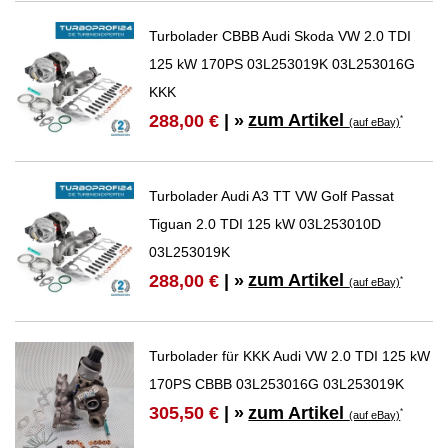
Turbolader CBBB Audi Skoda VW 2.0 TDI
125 kW 170PS 03L253019K 03L253016G
KKK
zum Artikel
288,00 €
| »
*
(auf eBay)
Turbolader Audi A3 TT VW Golf Passat
Tiguan 2.0 TDI 125 kW 03L253010D
03L253019K
zum Artikel
288,00 €
| »
*
(auf eBay)
Turbolader für KKK Audi VW 2.0 TDI 125 kW
170PS CBBB 03L253016G 03L253019K
zum Artikel
305,50 €
| »
*
(auf eBay)