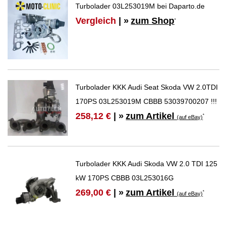
Turbolader 03L253019M bei Daparto.de
Vergleich
| »
zum Shop
*
Turbolader KKK Audi Seat Skoda VW 2.0TDI
170PS 03L253019M CBBB 53039700207 !!!
zum Artikel
258,12 €
| »
*
(auf eBay)
Turbolader KKK Audi Skoda VW 2.0 TDI 125
kW 170PS CBBB 03L253016G
zum Artikel
269,00 €
| »
*
(auf eBay)