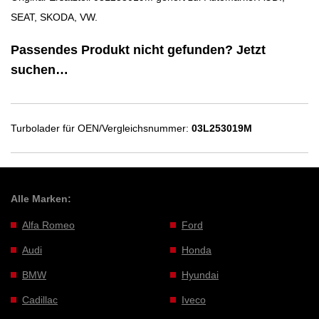
SEAT, SKODA, VW.
Passendes Produkt nicht gefunden? Jetzt
suchen…
Turbolader für OEN/Vergleichsnummer:
03L253019M
Alle Marken:
Alfa Romeo
Ford
Audi
Honda
BMW
Hyundai
Cadillac
Iveco