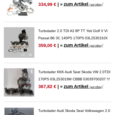
zum Artikel
334,99 €
| »
*
(auf eBay)
Turbolader 2.0 TDI A3 8P TT Yeti Golf V VI
Passat B6 3C 140PS 170PS 03L253019JX
zum Artikel
359,00 €
| »
*
(auf eBay)
Turbolader KKK Audi Seat Skoda VW 2.0TDI
170PS 03L253019M CBBB 53039700207 !!!
zum Artikel
367,82 €
| »
*
(auf eBay)
Turbolader Audi Skoda Seat Volkswagen 2.0