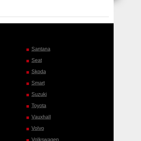
Santana
Seat
Skoda
Smart
Suzuki
Toyota
Vauxhall
Volvo
Volkswagen