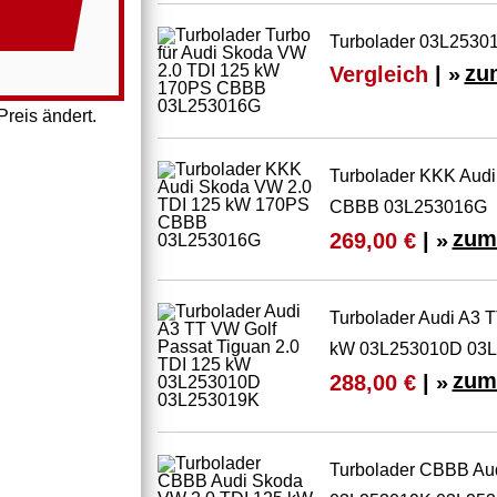
Turbolader 03L25301
Vergleich
| »
zu
reis ändert.
Turbolader KKK Aud
CBBB 03L253016G
zum
269,00 €
| »
Turbolader Audi A3 T
kW 03L253010D 03
zum
288,00 €
| »
Turbolader CBBB Au