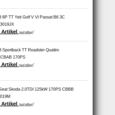
3 8P TT Yeti Golf V VI Passat B6 3C
53019JX
 Artikel
*
(auf eBay)
3 Sportback TT Roadster Quattro
 CBAB 170PS
 Artikel
*
(auf eBay)
 Seat Skoda 2.0TDI 125kW 170PS CBBB
3019M
 Artikel
*
(auf eBay)