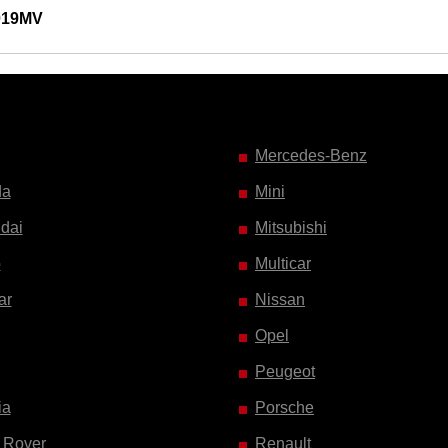
019MV
Mercedes-Benz
da
Mini
dai
Mitsubishi
o
Multicar
ar
Nissan
Opel
Peugeot
ia
Porsche
 Rover
Renault