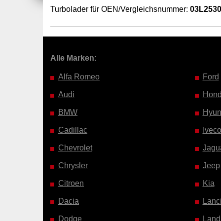
Turbolader für OEN/Vergleichsnummer:
03L253
Alle Marken:
Alfa Romeo
Ford
Audi
Hon
BMW
Hyun
Cadillac
Ivec
Chevrolet
Jagu
Chrysler
Jeep
Citroen
Kia
Dacia
Lanc
Dodge
Land