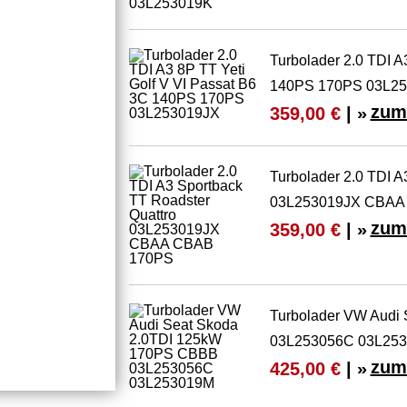
Turbolader 2.0 TDI A
140PS 170PS 03L2
zum
359,00 €
| »
Turbolader 2.0 TDI A
03L253019JX CBAA
zum
359,00 €
| »
Turbolader VW Audi
03L253056C 03L25
zum
425,00 €
| »