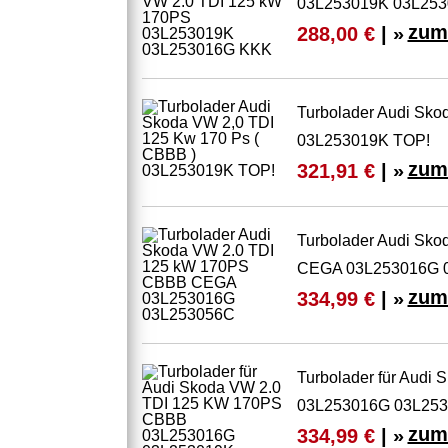
03L253019K 03L25
zum
288,00 €
| »
Turbolader Audi Sko
03L253019K TOP!
zum
321,91 €
| »
Turbolader Audi Sk
CEGA 03L253016G 
zum
334,99 €
| »
Turbolader für Aud
03L253016G 03L25
zum
334,99 €
| »