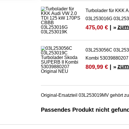
Turbolader für KKK
03L253016G 03L25
zum
475,00 €
| »
03L253056C 03L253
Kombi 53039880207 
zum
809,99 €
| »
Original-Ersatzteil 03L253019MV gehört 
Passendes Produkt nicht gefun