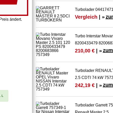
Turbolader 04417471
Vergleich
| »
zu
reis ändert.
Turbo Interstar Mova
8200433479 820068
zum
210,00 €
| »
Turbolader RENAULT
2.5 CDTI 74 kW 757
zum
242,19 €
| »
LL
Turbolader Garrett 7
Renault Master 2.5