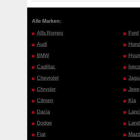
Alle Marken:
Alfa Romeo
Ford
Audi
Hon
BMW
Hyun
Cadillac
Ivec
Chevrolet
Jagu
Chrysler
Jeep
Citroen
Kia
Dacia
Lanc
Dodge
Land
Fiat
Maz