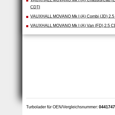
CDTI
VAUXHALL MOVANO Mk I (A) Combi (JD) 2.5
VAUXHALL MOVANO Mk I (A) Van (FD) 2.5 C
Turbolader für OEN/Vergleichsnummer:
0441747