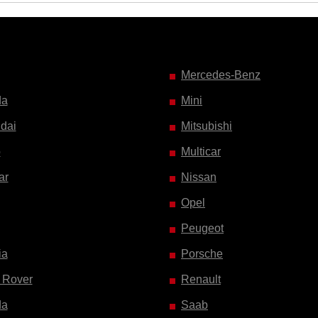
Mercedes-Benz
da
Mini
dai
Mitsubishi
o
Multicar
ar
Nissan
Opel
Peugeot
ia
Porsche
 Rover
Renault
da
Saab