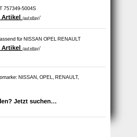
T 757349-5004S
 Artikel
*
(auf eBay)
 passend für NISSAN OPEL RENAULT
 Artikel
*
(auf eBay)
 Automarke: NISSAN, OPEL, RENAULT,
den? Jetzt suchen…