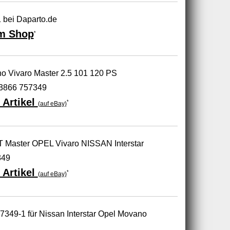
 bei Daparto.de
m Shop
*
no Vivaro Master 2.5 101 120 PS
3866 757349
 Artikel
*
(auf eBay)
 Master OPEL Vivaro NISSAN Interstar
349
 Artikel
*
(auf eBay)
57349-1 für Nissan Interstar Opel Movano