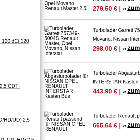
zum
279,50 €
| »
Turbolader Garrett 7
Movano, Nissan Inter
 120 dCi 120
zum
298,00 €
| »
Turbolader Abgastu
INTERSTAR Kasten 
 2.5 CDTI
zum
443,90 €
| »
Turbolader Renault
D/HD/UD) 2.5
zum
665,64 €
| »
D, UD, HD) 2.5