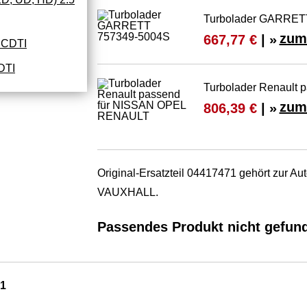
Turbolader GARRET
zum
667,77 €
| »
 CDTI
DTI
Turbolader Renault
zum
806,39 €
| »
Original-Ersatzteil 04417471 gehört zur
VAUXHALL.
Passendes Produkt nicht gefun
1