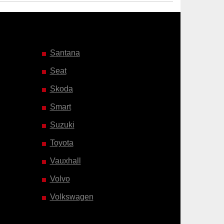
Santana
Seat
Skoda
Smart
Suzuki
Toyota
Vauxhall
Volvo
Volkswagen