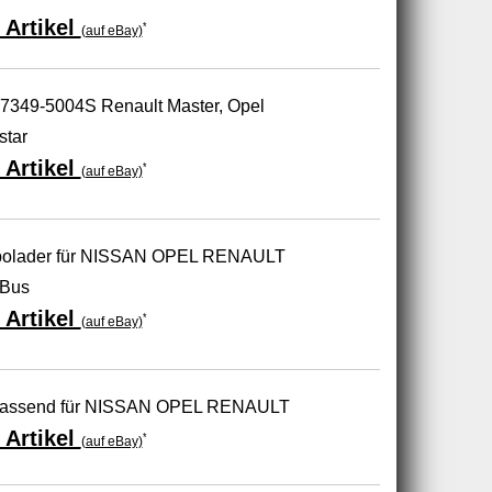
 Artikel
*
(auf eBay)
57349-5004S Renault Master, Opel
star
 Artikel
*
(auf eBay)
rbolader für NISSAN OPEL RENAULT
Bus
 Artikel
*
(auf eBay)
 passend für NISSAN OPEL RENAULT
 Artikel
*
(auf eBay)