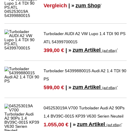
Vergleich
| »
zum Shop
*
Turbolader AUDI A2 VW Lupo 1.4 TDI 90 PS
ATL 54399700015
zum Artikel
399,00 €
| »
*
(auf eBay)
Turbolader 54399880015 Audi A2 1.4 TDI 90
PS
zum Artikel
599,00 €
| »
*
(auf eBay)
045253019A V700 Turbolader Audi A2 90Ps
1,4 BV39C-0015 KP39 V630 Serien Neuteil
zum Artikel
1.055,00 €
| »
*
(auf eBay)