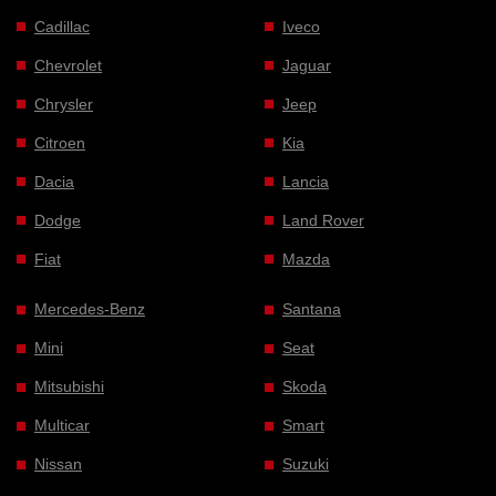
Cadillac
Iveco
Chevrolet
Jaguar
Chrysler
Jeep
Citroen
Kia
Dacia
Lancia
Dodge
Land Rover
Fiat
Mazda
Mercedes-Benz
Santana
Mini
Seat
Mitsubishi
Skoda
Multicar
Smart
Nissan
Suzuki