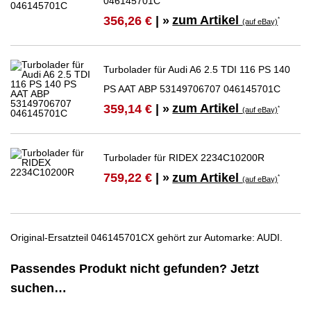
046145701C
zum Artikel
356,26 €
| »
*
(auf eBay)
Turbolader für Audi A6 2.5 TDI 116 PS 140
PS AAT ABP 53149706707 046145701C
zum Artikel
359,14 €
| »
*
(auf eBay)
Turbolader für RIDEX 2234C10200R
zum Artikel
759,22 €
| »
*
(auf eBay)
Original-Ersatzteil 046145701CX gehört zur Automarke: AUDI.
Passendes Produkt nicht gefunden? Jetzt
suchen…