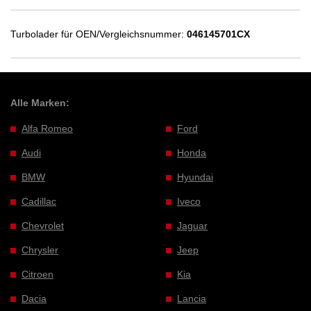
Turbolader für OEN/Vergleichsnummer:
046145701CX
Alle Marken:
Alfa Romeo
Ford
Audi
Honda
BMW
Hyundai
Cadillac
Iveco
Chevrolet
Jaguar
Chrysler
Jeep
Citroen
Kia
Dacia
Lancia