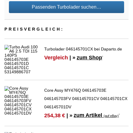
Passenden Turbolader suchen…
PREIS­VER­GLEICH:
Turbolader 046145701CX bei Daparto.de
Vergleich
| »
zum Shop
*
Core Assy MY476Q 046145703E
046145703FV 046145701CV 046145701CX
046145701DV
zum Artikel
254,38 €
| »
*
(auf eBay)