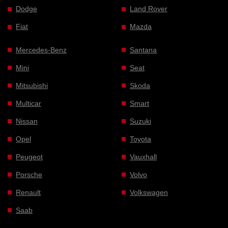
Dodge
Land Rover
Fiat
Mazda
Mercedes-Benz
Santana
Mini
Seat
Mitsubishi
Skoda
Multicar
Smart
Nissan
Suzuki
Opel
Toyota
Peugeot
Vauxhall
Porsche
Volvo
Renault
Volkswagen
Saab