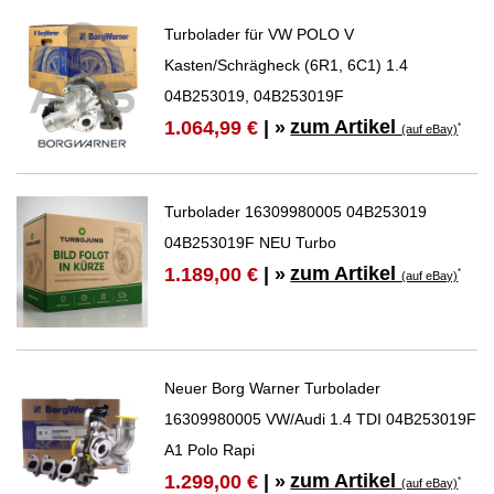
Turbolader für VW POLO V
Kasten/Schrägheck (6R1, 6C1) 1.4
04B253019, 04B253019F
zum Artikel
1.064,99 €
| »
*
(auf eBay)
Turbolader 16309980005 04B253019
04B253019F NEU Turbo
zum Artikel
1.189,00 €
| »
*
(auf eBay)
Neuer Borg Warner Turbolader
16309980005 VW/Audi 1.4 TDI 04B253019F
A1 Polo Rapi
zum Artikel
1.299,00 €
| »
*
(auf eBay)