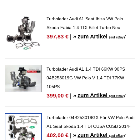
Turbolader Audi A1 Seat Ibiza VW Polo
Skoda Fabia 1.4 TDI Billet Turbo Neu
zum Artikel
397,83 €
| »
*
(auf eBay)
Turbolader Audi A1 1.4 TDI 66KW 90PS
04B253019G VW Polo V 1.4 TDI 77KW
105PS
zum Artikel
399,00 €
| »
*
(auf eBay)
Turbolader 04B253019GX Für VW Polo Audi
A1 Seat Skoda 1.4 TDI CUSA CUSB 2014-
zum Artikel
402,00 €
| »
*
(auf eBay)