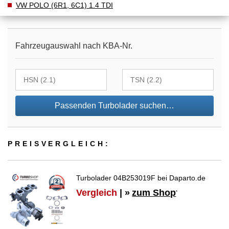
VW POLO (6R1, 6C1) 1.4 TDI
Fahrzeugauswahl nach KBA-Nr.
Passenden Turbolader suchen…
PREIS­VER­GLEICH:
Turbolader 04B253019F bei Daparto.de
Vergleich
| »
zum Shop
*