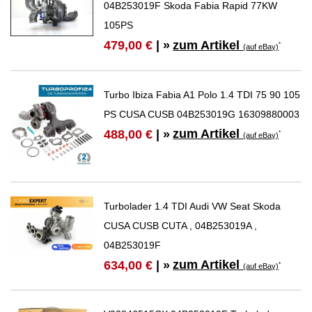
04B253019F Skoda Fabia Rapid 77KW
105PS
zum Artikel
479,00 €
| »
*
(auf eBay)
Turbo Ibiza Fabia A1 Polo 1.4 TDI 75 90 105
PS CUSA CUSB 04B253019G 16309880003
zum Artikel
488,00 €
| »
*
(auf eBay)
Turbolader 1.4 TDI Audi VW Seat Skoda
CUSA CUSB CUTA , 04B253019A ,
04B253019F
zum Artikel
634,00 €
| »
*
(auf eBay)