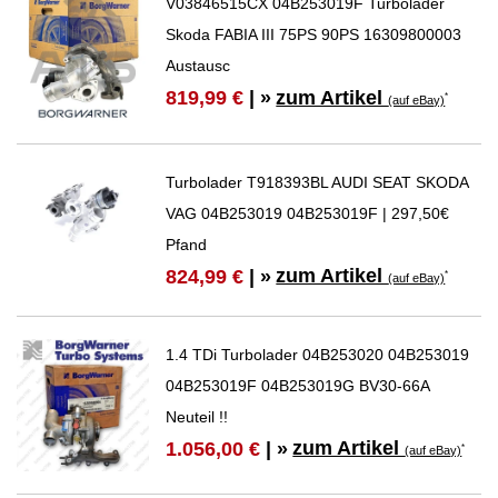
V03846515CX 04B253019F Turbolader
Skoda FABIA III 75PS 90PS 16309800003
Austausc
zum Artikel
819,99 €
| »
*
(auf eBay)
Turbolader T918393BL AUDI SEAT SKODA
VAG 04B253019 04B253019F | 297,50€
Pfand
zum Artikel
824,99 €
| »
*
(auf eBay)
1.4 TDi Turbolader 04B253020 04B253019
04B253019F 04B253019G BV30-66A
Neuteil !!
zum Artikel
1.056,00 €
| »
*
(auf eBay)