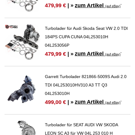
zum Artikel
479,99 €
| »
*
(auf eBay)
Turbolader für Audi Skoda Seat VW 2.0 TDI
184PS CUPA CUNA 04L253010H
04L253056P
zum Artikel
479,99 €
| »
*
(auf eBay)
Garrett Turbolader 821866-5009S Audi 2.0
TDI 04L253010HV310 A3 TT Q3
04L253010H
zum Artikel
499,00 €
| »
*
(auf eBay)
Turbolader für SEAT AUDI VW SKODA
LEON SC A3 für VW 04L 253 010 H