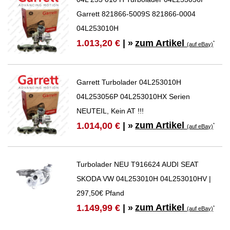
Garrett 821866-5009S 821866-0004
04L253010H
zum Artikel
1.013,20 €
| »
*
(auf eBay)
Garrett Turbolader 04L253010H
04L253056P 04L253010HX Serien
NEUTEIL, Kein AT !!!
zum Artikel
1.014,00 €
| »
*
(auf eBay)
Turbolader NEU T916624 AUDI SEAT
SKODA VW 04L253010H 04L253010HV |
297,50€ Pfand
zum Artikel
1.149,99 €
| »
*
(auf eBay)