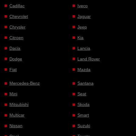
Cadillac
Iveco
Chevrolet
Jaguar
Chrysler
Jeep
Citroen
Kia
Dacia
Lancia
Dodge
Land Rover
Fiat
Mazda
Mercedes-Benz
Santana
Mini
Seat
Mitsubishi
Skoda
Multicar
Smart
Nissan
Suzuki