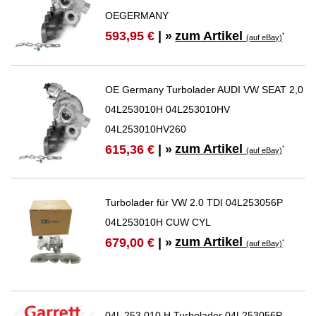
OEGERMANY
zum Artikel
593,95 €
| »
*
(auf eBay)
OE Germany Turbolader AUDI VW SEAT 2,0
04L253010H 04L253010HV
04L253010HV260
zum Artikel
615,36 €
| »
*
(auf eBay)
Turbolader für VW 2.0 TDI 04L253056P
04L253010H CUW CYL
zum Artikel
679,00 €
| »
*
(auf eBay)
04L 253 010 H Turbolader 04L253056P