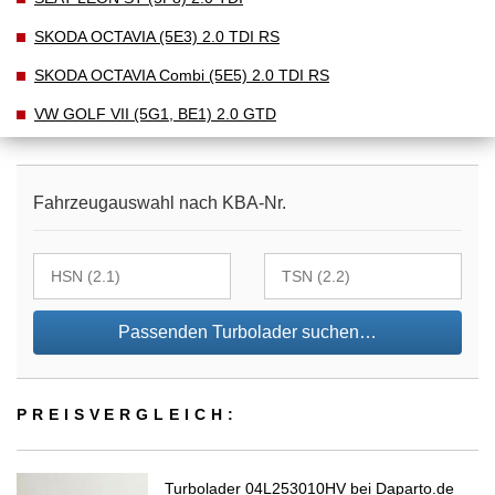
SKODA OCTAVIA (5E3) 2.0 TDI RS
SKODA OCTAVIA Combi (5E5) 2.0 TDI RS
VW GOLF VII (5G1, BE1) 2.0 GTD
Fahrzeugauswahl nach KBA-Nr.
Passenden Turbolader suchen…
PREIS­VER­GLEICH:
Turbolader 04L253010HV bei Daparto.de