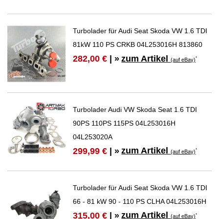
Turbolader für Audi Seat Skoda VW 1.6 TDI
81kW 110 PS CRKB 04L253016H 813860
zum Artikel
282,00 €
| »
*
(auf eBay)
Turbolader Audi VW Skoda Seat 1.6 TDI
90PS 110PS 115PS 04L253016H
04L253020A
zum Artikel
299,99 €
| »
*
(auf eBay)
Turbolader für Audi Seat Skoda VW 1.6 TDI
66 - 81 kW 90 - 110 PS CLHA 04L253016H
zum Artikel
315,00 €
| »
*
(auf eBay)