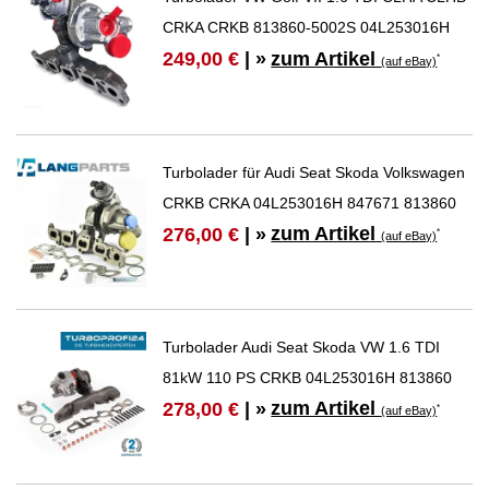
CRKA CRKB 813860-5002S 04L253016H
zum Artikel
249,00 €
| »
*
(auf eBay)
Turbolader für Audi Seat Skoda Volkswagen
CRKB CRKA 04L253016H 847671 813860
zum Artikel
276,00 €
| »
*
(auf eBay)
Turbolader Audi Seat Skoda VW 1.6 TDI
81kW 110 PS CRKB 04L253016H 813860
zum Artikel
278,00 €
| »
*
(auf eBay)