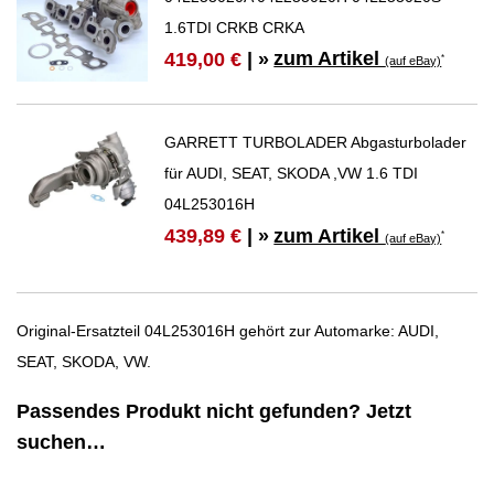
1.6TDI CRKB CRKA
zum Artikel
419,00 €
| »
*
(auf eBay)
GARRETT TURBOLADER Abgasturbolader
für AUDI, SEAT, SKODA ,VW 1.6 TDI
04L253016H
zum Artikel
439,89 €
| »
*
(auf eBay)
Original-Ersatzteil 04L253016H gehört zur Automarke: AUDI,
SEAT, SKODA, VW.
Passendes Produkt nicht gefunden? Jetzt
suchen…