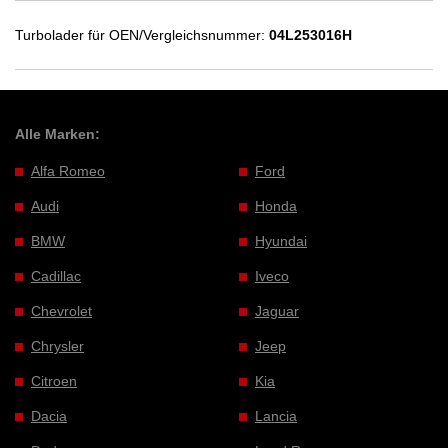
Turbolader für OEN/Vergleichsnummer:
04L253016H
Alle Marken:
Alfa Romeo
Ford
Audi
Honda
BMW
Hyundai
Cadillac
Iveco
Chevrolet
Jaguar
Chrysler
Jeep
Citroen
Kia
Dacia
Lancia