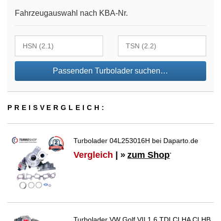
Fahrzeugauswahl nach KBA-Nr.
Passenden Turbolader suchen…
PREIS­VER­GLEICH:
Turbolader 04L253016H bei Daparto.de
Vergleich
| »
zum Shop
*
Turbolader VW Golf VII 1.6 TDI CLHA CLHB