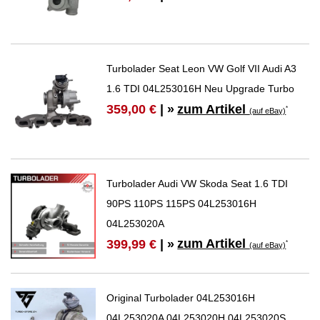
Turbolader Seat Leon VW Golf VII Audi A3
1.6 TDI 04L253016H Neu Upgrade Turbo
zum Artikel
359,00 €
| »
*
(auf eBay)
Turbolader Audi VW Skoda Seat 1.6 TDI
90PS 110PS 115PS 04L253016H
04L253020A
zum Artikel
399,99 €
| »
*
(auf eBay)
Original Turbolader 04L253016H
04L253020A 04L253020H 04L253020S