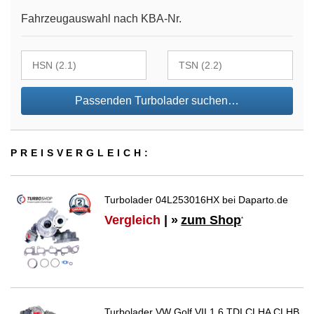
Fahrzeugauswahl nach KBA-Nr.
Passenden Turbolader suchen…
PREIS­VER­GLEICH:
Turbolader 04L253016HX bei Daparto.de
Vergleich
| »
zum Shop
*
Turbolader VW Golf VII 1.6 TDI CLHA CLHB