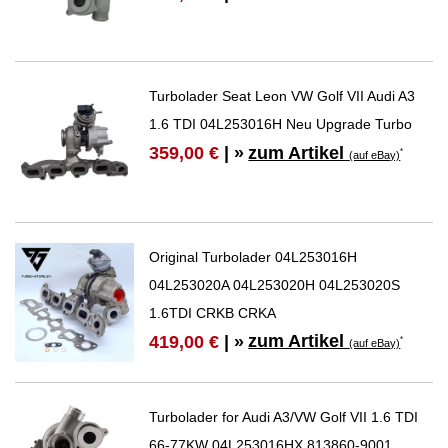
Turbolader Seat Leon VW Golf VII Audi A3
1.6 TDI 04L253016H Neu Upgrade Turbo
zum Artikel
359,00 €
| »
*
(auf eBay)
Original Turbolader 04L253016H
04L253020A 04L253020H 04L253020S
1.6TDI CRKB CRKA
zum Artikel
419,00 €
| »
*
(auf eBay)
Turbolader for Audi A3/VW Golf VII 1.6 TDI
66-77KW 04L253016HX 813860-9001