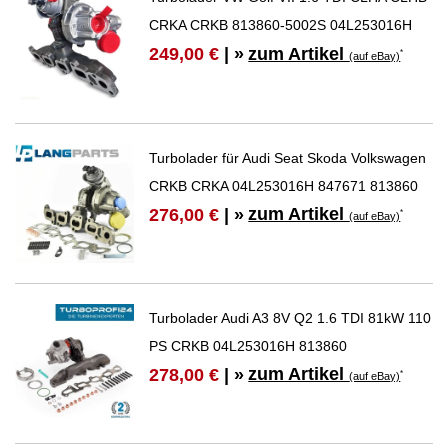
CRKA CRKB 813860-5002S 04L253016H
zum Artikel
249,00 €
| »
*
(auf eBay)
Turbolader für Audi Seat Skoda Volkswagen
CRKB CRKA 04L253016H 847671 813860
zum Artikel
276,00 €
| »
*
(auf eBay)
Turbolader Audi A3 8V Q2 1.6 TDI 81kW 110
PS CRKB 04L253016H 813860
zum Artikel
278,00 €
| »
*
(auf eBay)