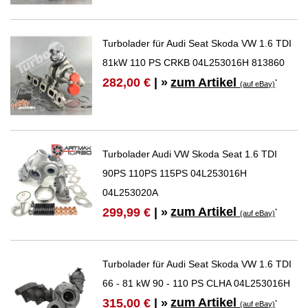
Turbolader für Audi Seat Skoda VW 1.6 TDI
81kW 110 PS CRKB 04L253016H 813860
zum Artikel
282,00 €
| »
*
(auf eBay)
Turbolader Audi VW Skoda Seat 1.6 TDI
90PS 110PS 115PS 04L253016H
04L253020A
zum Artikel
299,99 €
| »
*
(auf eBay)
Turbolader für Audi Seat Skoda VW 1.6 TDI
66 - 81 kW 90 - 110 PS CLHA 04L253016H
zum Artikel
315,00 €
| »
*
(auf eBay)