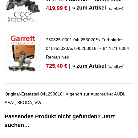
zum Artikel
419,99 €
| »
*
(auf eBay)
750825-0001 04L253020Sx Turbolader
04L253020Ax 04L253016Hx 847671-0004
Reman Neu
zum Artikel
725,40 €
| »
*
(auf eBay)
Original-Ersatzteil 04L253016HX gehört zur Automarke: AUDI,
SEAT, SKODA, VW.
Passendes Produkt nicht gefunden? Jetzt
suchen…