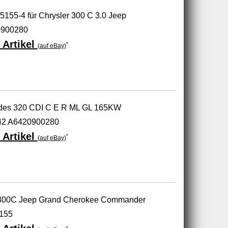
65155-4 für Chrysler 300 C 3.0 Jeep
0900280
 Artikel
*
(auf eBay)
edes 320 CDI C E R ML GL 165KW
2 A6420900280
 Artikel
*
(auf eBay)
r 300C Jeep Grand Cherokee Commander
155
*