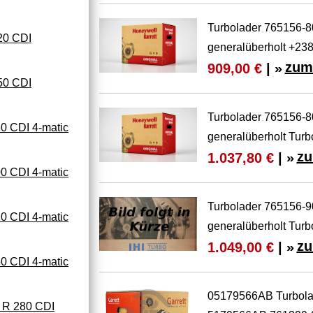
Turbolader 765156
0 CDI
generalüberholt +2
zum
909,00 €
| »
0 CDI
Turbolader 765156
CDI 4-matic
generalüberholt Turb
zu
1.037,80 €
| »
CDI 4-matic
Turbolader 765156
CDI 4-matic
generalüberholt Turb
zu
1.049,00 €
| »
CDI 4-matic
05179566AB Turbol
R 280 CDI