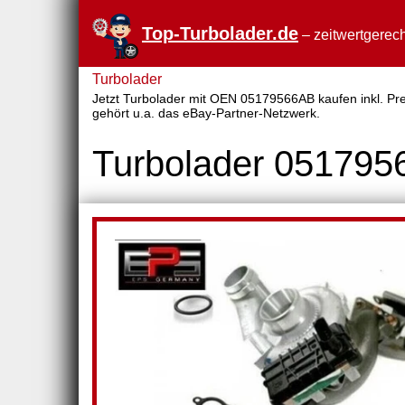
Top-Turbolader.de
– zeitwertgerech
Turbolader
Jetzt Turbolader mit OEN 05179566AB kaufen inkl. Prei
gehört u.a. das eBay-Partner-Netzwerk.
Turbolader 05179