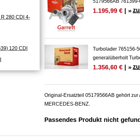
5179566AB 761399-0
zu
1.195,99 €
| »
 280 CDI 4-
39) 120 CDI
Turbolader 765156
generalüberholt Turb
I
zu
1.356,60 €
| »
Original-Ersatzteil 05179566AB gehört 
MERCEDES-BENZ.
Passendes Produkt nicht gefun