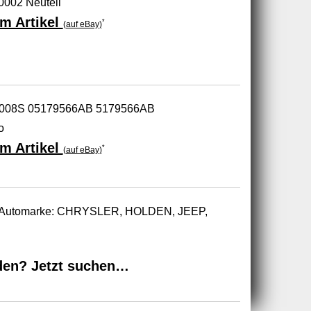
002 Neuteil
m Artikel
*
(auf eBay)
-5008S 05179566AB 5179566AB
o
m Artikel
*
(auf eBay)
zur Automarke: CHRYSLER, HOLDEN, JEEP,
den? Jetzt suchen…