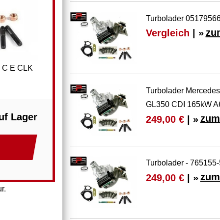
Turbolader 05179566
Vergleich
| »
zu
z C E CLK
Turbolader Merced
GL350 CDI 165kW A
uf Lager
zum
249,00 €
| »
Turbolader - 76515
zum
249,00 €
| »
r.