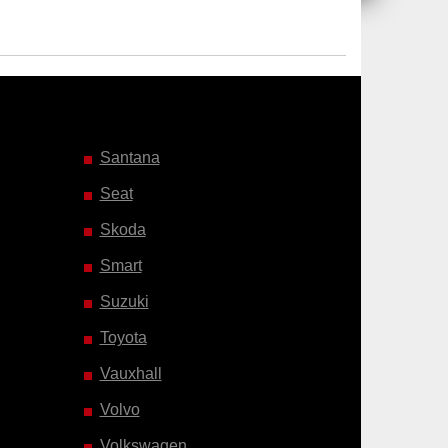
Santana
Seat
Skoda
Smart
Suzuki
Toyota
Vauxhall
Volvo
Volkswagen