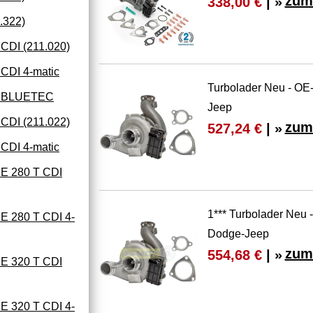
zum
338,00 €
| »
.322)
DI (211.020)
DI 4-matic
Turbolader Neu - OE
0 BLUETEC
Jeep
DI (211.022)
zum
527,24 €
| »
DI 4-matic
 280 T CDI
1*** Turbolader Neu 
 280 T CDI 4-
Dodge-Jeep
zum
554,68 €
| »
 320 T CDI
 320 T CDI 4-