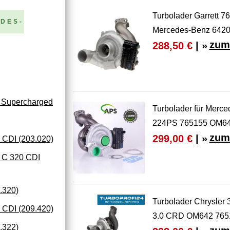
Turbolader Garrett 7
EDES-
Mercedes-Benz 642
zum
288,50 €
| »
 Supercharged
Turbolader für Merc
224PS 765155 OM64
zum
299,00 €
| »
DI (203.020)
C 320 CDI
.320)
Turbolader Chrysle
CDI (209.420)
3.0 CRD OM642 765
.322)