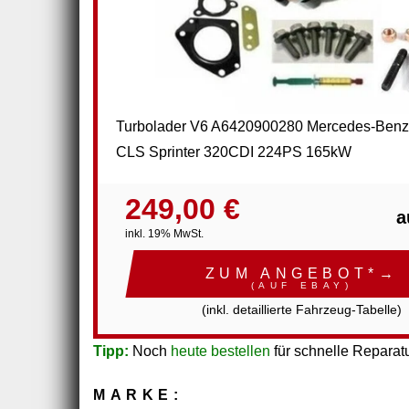
Turbolader V6 A6420900280 Mercedes-Ben
CLS Sprinter 320CDI 224PS 165kW
249,00 €
a
inkl. 19% MwSt.
ZUM ANGEBOT*→
(AUF EBAY)
(inkl. detaillierte Fahrzeug-Tabelle)
Tipp:
Noch
heute bestellen
für schnelle Reparatu
MARKE: