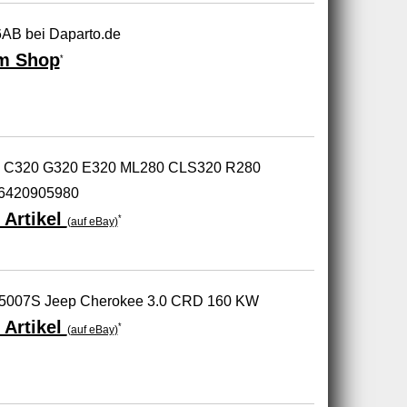
AB bei Daparto.de
m Shop
*
es C320 G320 E320 ML280 CLS320 R280
6420905980
 Artikel
*
(auf eBay)
5-5007S Jeep Cherokee 3.0 CRD 160 KW
 Artikel
*
(auf eBay)