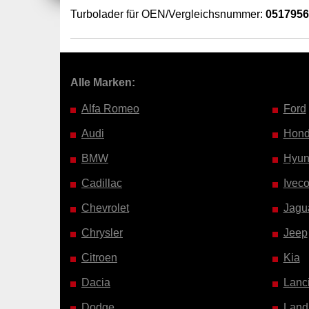
Turbolader für OEN/Vergleichsnummer:
051795
Alle Marken:
Alfa Romeo
Ford
Audi
Hon
BMW
Hyun
Cadillac
Ivec
Chevrolet
Jagu
Chrysler
Jeep
Citroen
Kia
Dacia
Lanc
Dodge
Land