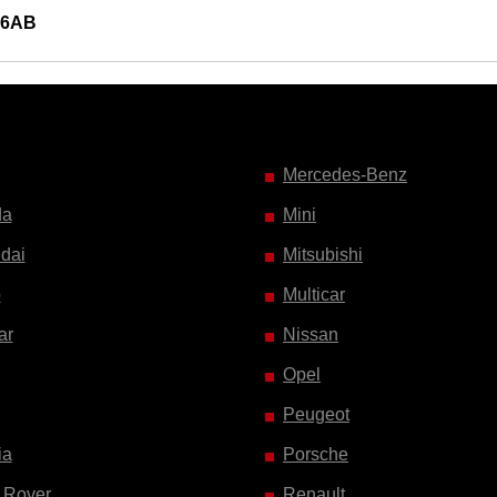
66AB
Mercedes-Benz
da
Mini
dai
Mitsubishi
o
Multicar
ar
Nissan
Opel
Peugeot
ia
Porsche
 Rover
Renault