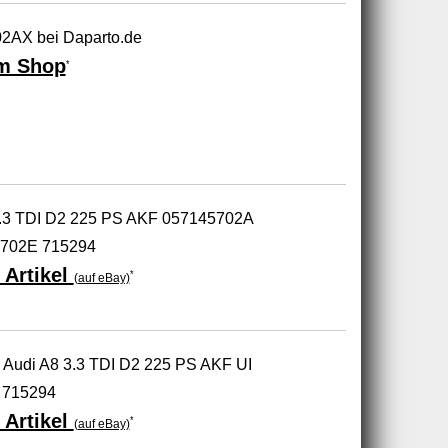
2AX bei Daparto.de
m Shop
*
3.3 TDI D2 225 PS AKF 057145702A
702E 715294
 Artikel
*
(auf eBay)
z Audi A8 3.3 TDI D2 225 PS AKF UI
 715294
 Artikel
*
(auf eBay)