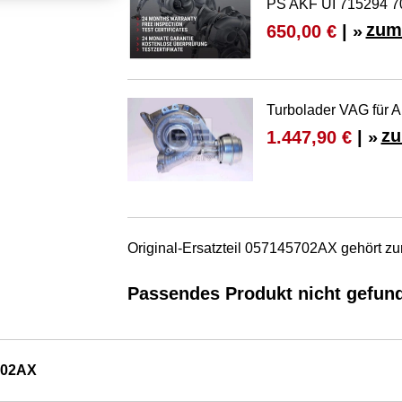
PS AKF UI 715294 7
zum
650,00 €
| »
Turbolader VAG für 
zu
1.447,90 €
| »
Original-Ersatzteil 057145702AX gehört zu
Passendes Produkt nicht gefun
702AX