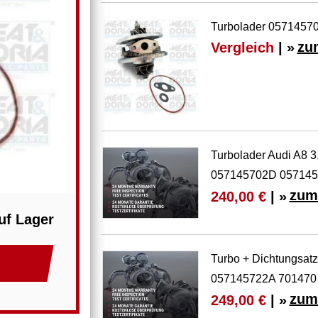
Turbolader 05714570
Vergleich
| »
zu
Turbolader Audi A8 
057145702D 057145
zum
240,00 €
| »
uf Lager
Turbo + Dichtungsat
057145722A 701470
zum
249,00 €
| »