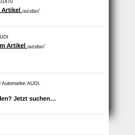
01470
 Artikel
*
(auf eBay)
AUDI
m Artikel
*
(auf eBay)
r Automarke: AUDI.
den? Jetzt suchen…