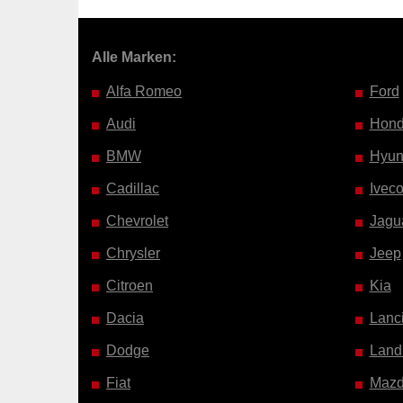
Alle Marken:
Alfa Romeo
Ford
Audi
Hon
BMW
Hyun
Cadillac
Ivec
Chevrolet
Jagu
Chrysler
Jeep
Citroen
Kia
Dacia
Lanc
Dodge
Land
Fiat
Maz