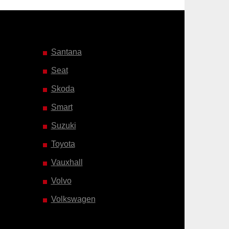
Santana
Seat
Skoda
Smart
Suzuki
Toyota
Vauxhall
Volvo
Volkswagen