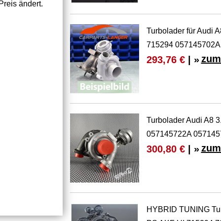
reis ändert.
Turbolader für Audi 
715294 057145702A
zum
293,76 €
| »
Turbolader Audi A8 
057145722A 057145
zum
300,80 €
| »
HYBRID TUNING Turb