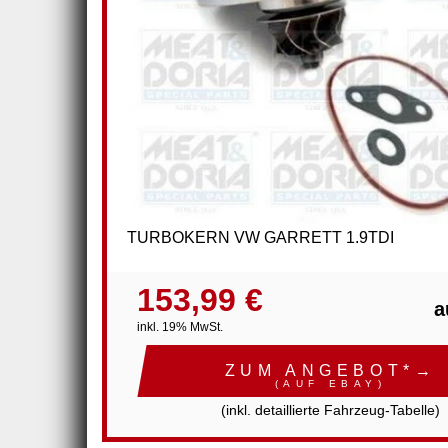
TURBOKERN VW GARRETT 1.9TDI
153,99 €
a
inkl. 19% MwSt.
ZUM ANGEBOT*→
(AUF EBAY)
(inkl. detaillierte Fahrzeug-Tabelle)