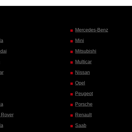
Mercedes-Benz
da
Mini
dai
Mitsubishi
o
Multicar
ar
Nissan
Opel
Peugeot
ia
Porsche
 Rover
Renault
da
Saab