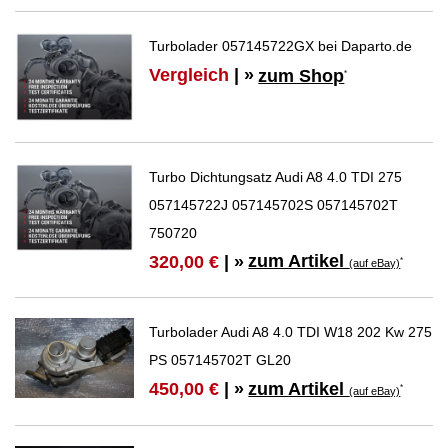
Turbolader 057145722GX bei Daparto.de
Vergleich
| »
zum Shop
*
Turbo Dichtungsatz Audi A8 4.0 TDI 275
057145722J 057145702S 057145702T
750720
zum Artikel
320,00 €
| »
*
(auf eBay)
Turbolader Audi A8 4.0 TDI W18 202 Kw 275
PS 057145702T GL20
zum Artikel
450,00 €
| »
*
(auf eBay)