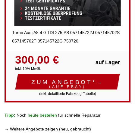
Turbo Audi A8 4.0 TDI 275 PS 057145722J 057145702S
057145702T 057145722G 750720
300,00 €
auf Lager
inkl. 19% MwSt.
ZUM ANGEBOT*→
(AUF EBAY)
(inkl. detaillierte Fahrzeug-Tabelle)
Tipp:
Noch
heute bestellen
für schnelle Reparatur.
→
Weitere Angebote zeigen (neu, gebraucht)