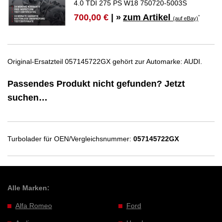
4.0 TDI 275 PS W18 750720-5003S
zum Artikel
700,00 €
| »
*
(auf eBay)
Original-Ersatzteil 057145722GX gehört zur Automarke: AUDI.
Passendes Produkt nicht gefunden? Jetzt
suchen…
Turbolader für OEN/Vergleichsnummer:
057145722GX
Alle Marken:
Alfa Romeo
Ford