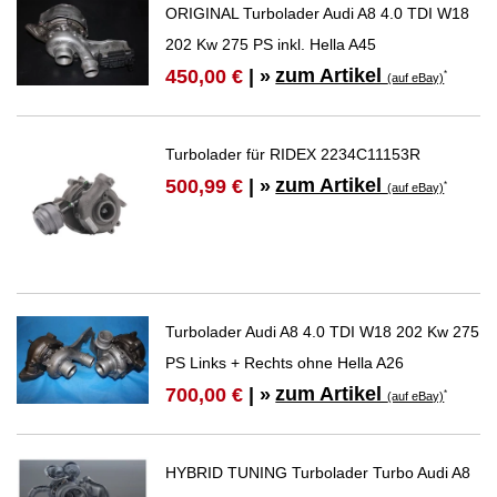
ORIGINAL Turbolader Audi A8 4.0 TDI W18
202 Kw 275 PS inkl. Hella A45
zum Artikel
450,00 €
| »
*
(auf eBay)
Turbolader für RIDEX 2234C11153R
zum Artikel
500,99 €
| »
*
(auf eBay)
Turbolader Audi A8 4.0 TDI W18 202 Kw 275
PS Links + Rechts ohne Hella A26
zum Artikel
700,00 €
| »
*
(auf eBay)
HYBRID TUNING Turbolader Turbo Audi A8