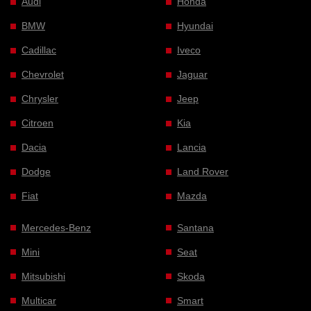
Audi
Honda
BMW
Hyundai
Cadillac
Iveco
Chevrolet
Jaguar
Chrysler
Jeep
Citroen
Kia
Dacia
Lancia
Dodge
Land Rover
Fiat
Mazda
Mercedes-Benz
Santana
Mini
Seat
Mitsubishi
Skoda
Multicar
Smart