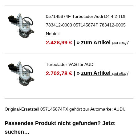
057145874F Turbolader Audi D4 4.2 TDI
783412-0003 057145874P 783412-0005
Neuteil
zum Artikel
2.428,99 €
| »
*
(auf eBay)
Turbolader VAG für AUDI
zum Artikel
2.702,78 €
| »
*
(auf eBay)
Original-Ersatzteil 057145874FX gehört zur Automarke: AUDI.
Passendes Produkt nicht gefunden? Jetzt
suchen…