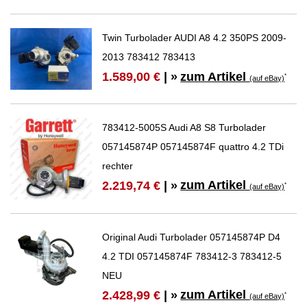
Twin Turbolader AUDI A8 4.2 350PS 2009-
2013 783412 783413
zum Artikel
1.589,00 €
| »
*
(auf eBay)
783412-5005S Audi A8 S8 Turbolader
057145874P 057145874F quattro 4.2 TDi
rechter
zum Artikel
2.219,74 €
| »
*
(auf eBay)
Original Audi Turbolader 057145874P D4
4.2 TDI 057145874F 783412-3 783412-5
NEU
zum Artikel
2.428,99 €
| »
*
(auf eBay)