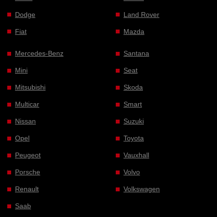
Dodge
Land Rover
Fiat
Mazda
Mercedes-Benz
Santana
Mini
Seat
Mitsubishi
Skoda
Multicar
Smart
Nissan
Suzuki
Opel
Toyota
Peugeot
Vauxhall
Porsche
Volvo
Renault
Volkswagen
Saab