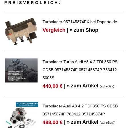
PREIS­VER­GLEICH:
Turbolader 057145874FX bei Daparto.de
Vergleich
| »
zum Shop
*
Turbolader Turbo Audi A8 4.2 TDI 350 PS
CDSB 057145874F 057145874P 783412-
5005S
zum Artikel
440,00 €
| »
*
(auf eBay)
Turbolader Audi A8 4.2 TDI 350 PS CDSB
057145874F 783412 057145874P
zum Artikel
488,00 €
| »
*
(auf eBay)