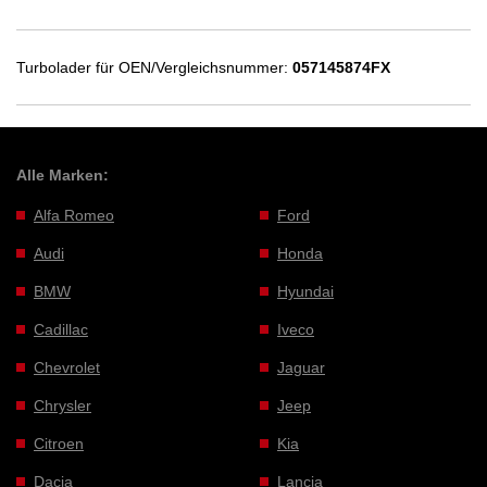
Turbolader für OEN/Vergleichsnummer:
057145874FX
Alle Marken:
Alfa Romeo
Ford
Audi
Honda
BMW
Hyundai
Cadillac
Iveco
Chevrolet
Jaguar
Chrysler
Jeep
Citroen
Kia
Dacia
Lancia