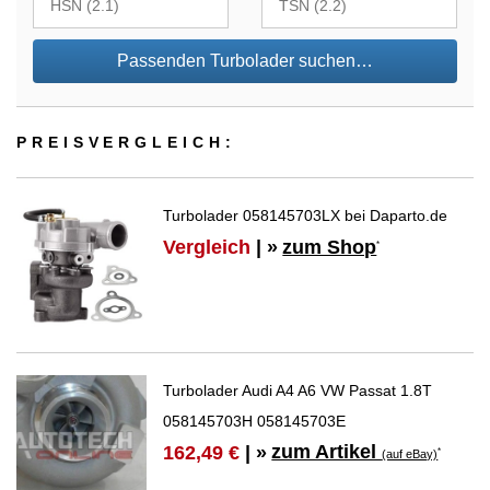
Passenden Turbolader suchen…
PREIS­VER­GLEICH:
Turbolader 058145703LX bei Daparto.de
Vergleich
| »
zum Shop
*
Turbolader Audi A4 A6 VW Passat 1.8T
058145703H 058145703E
zum Artikel
162,49 €
| »
*
(auf eBay)