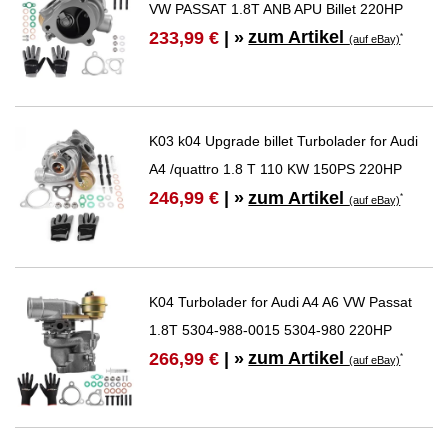
VW PASSAT 1.8T ANB APU Billet 220HP
zum Artikel
233,99 €
| »
*
(auf eBay)
K03 k04 Upgrade billet Turbolader for Audi
A4 /quattro 1.8 T 110 KW 150PS 220HP
zum Artikel
246,99 €
| »
*
(auf eBay)
K04 Turbolader for Audi A4 A6 VW Passat
1.8T 5304-988-0015 5304-980 220HP
zum Artikel
266,99 €
| »
*
(auf eBay)