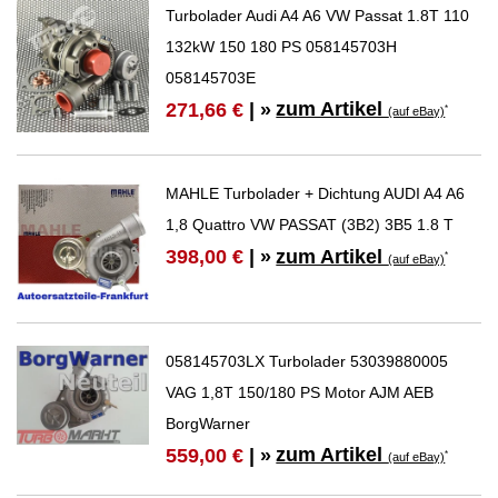
Turbolader Audi A4 A6 VW Passat 1.8T 110
132kW 150 180 PS 058145703H
058145703E
zum Artikel
271,66 €
| »
*
(auf eBay)
MAHLE Turbolader + Dichtung AUDI A4 A6
1,8 Quattro VW PASSAT (3B2) 3B5 1.8 T
zum Artikel
398,00 €
| »
*
(auf eBay)
058145703LX Turbolader 53039880005
VAG 1,8T 150/180 PS Motor AJM AEB
BorgWarner
zum Artikel
559,00 €
| »
*
(auf eBay)