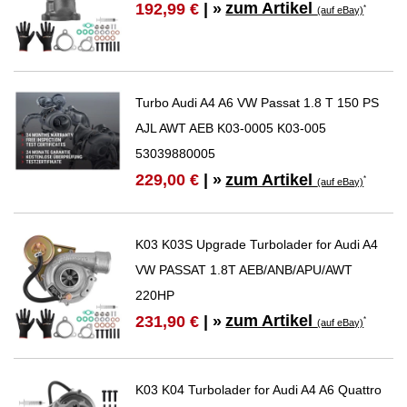
zum Artikel
192,99 €
| »
*
(auf eBay)
Turbo Audi A4 A6 VW Passat 1.8 T 150 PS
AJL AWT AEB K03-0005 K03-005
53039880005
zum Artikel
229,00 €
| »
*
(auf eBay)
K03 K03S Upgrade Turbolader for Audi A4
VW PASSAT 1.8T AEB/ANB/APU/AWT
220HP
zum Artikel
231,90 €
| »
*
(auf eBay)
K03 K04 Turbolader for Audi A4 A6 Quattro