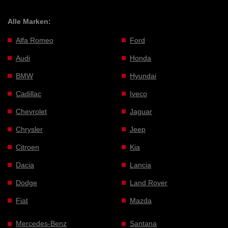
Alle Marken:
Alfa Romeo
Ford
Audi
Honda
BMW
Hyundai
Cadillac
Iveco
Chevrolet
Jaguar
Chrysler
Jeep
Citroen
Kia
Dacia
Lancia
Dodge
Land Rover
Fiat
Mazda
Mercedes-Benz
Santana