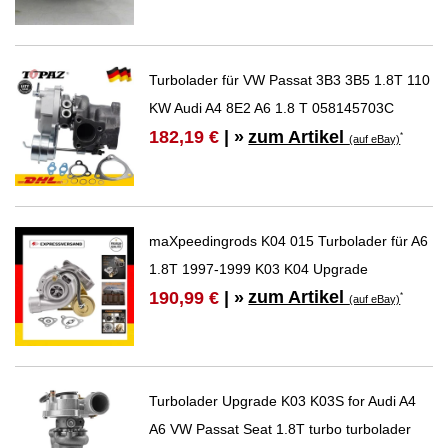
Turbolader für VW Passat 3B3 3B5 1.8T 110
KW Audi A4 8E2 A6 1.8 T 058145703C
zum Artikel
182,19 €
| »
*
(auf eBay)
maXpeedingrods K04 015 Turbolader für A6
1.8T 1997-1999 K03 K04 Upgrade
zum Artikel
190,99 €
| »
*
(auf eBay)
Turbolader Upgrade K03 K03S for Audi A4
A6 VW Passat Seat 1.8T turbo turbolader