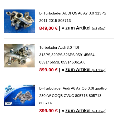
Bi Turbolader AUDI Q5 A6 A7 3.0 313PS
2011-2015 805713
zum Artikel
849,00 €
| »
*
(auf eBay)
Turbolader Audi 3.0 TDI
313PS,320PS,326PS 059145654L
059145653L 059145061AK
zum Artikel
899,00 €
| »
*
(auf eBay)
Bi-Turbolader Audi A6 A7 Q5 3.0l quattro
230kW CGQB CVUC 805716 805713
805714
zum Artikel
899,90 €
| »
*
(auf eBay)