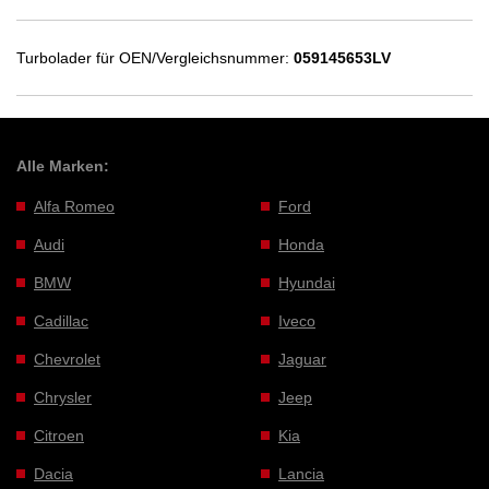
Turbolader für OEN/Vergleichsnummer:
059145653LV
Alle Marken:
Alfa Romeo
Ford
Audi
Honda
BMW
Hyundai
Cadillac
Iveco
Chevrolet
Jaguar
Chrysler
Jeep
Citroen
Kia
Dacia
Lancia