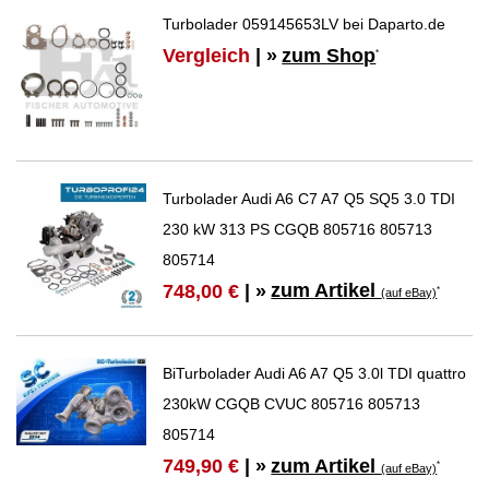
Turbolader 059145653LV bei Daparto.de
Vergleich
| »
zum Shop
*
Turbolader Audi A6 C7 A7 Q5 SQ5 3.0 TDI
230 kW 313 PS CGQB 805716 805713
805714
zum Artikel
748,00 €
| »
*
(auf eBay)
BiTurbolader Audi A6 A7 Q5 3.0l TDI quattro
230kW CGQB CVUC 805716 805713
805714
zum Artikel
749,90 €
| »
*
(auf eBay)