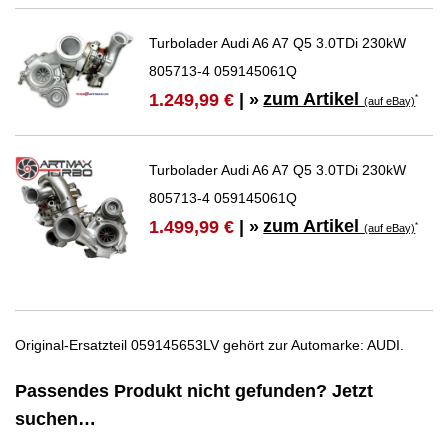
Turbolader Audi A6 A7 Q5 3.0TDi 230kW
805713-4 059145061Q
zum Artikel
1.249,99 €
| »
*
(auf eBay)
Turbolader Audi A6 A7 Q5 3.0TDi 230kW
805713-4 059145061Q
zum Artikel
1.499,99 €
| »
*
(auf eBay)
Original-Ersatzteil 059145653LV gehört zur Automarke: AUDI.
Passendes Produkt nicht gefunden? Jetzt
suchen…