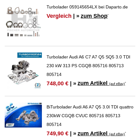
Turbolader 059145654LX bei Daparto.de
Vergleich
| »
zum Shop
*
Turbolader Audi A6 C7 A7 Q5 SQ5 3.0 TDI
230 kW 313 PS CGQB 805716 805713
805714
zum Artikel
748,00 €
| »
*
(auf eBay)
BiTurbolader Audi A6 A7 Q5 3.0l TDI quattro
230kW CGQB CVUC 805716 805713
805714
zum Artikel
749,90 €
| »
*
(auf eBay)