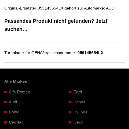
Original-Ersatzteil 059145654LX gehört zur Automarke: AUDI.
Passendes Produkt nicht gefunden? Jetzt
suchen…
Turbolader für OEN/Vergleichsnummer:
059145654LX
Alle Marken:
Alfa Romeo
Ford
Audi
Honda
BMW
Hyundai
Cadillac
Iveco