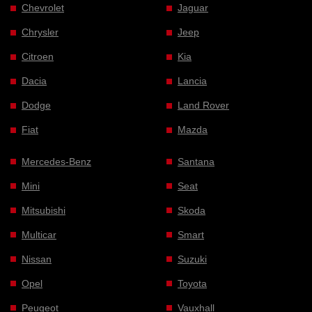
Chevrolet
Jaguar
Chrysler
Jeep
Citroen
Kia
Dacia
Lancia
Dodge
Land Rover
Fiat
Mazda
Mercedes-Benz
Santana
Mini
Seat
Mitsubishi
Skoda
Multicar
Smart
Nissan
Suzuki
Opel
Toyota
Peugeot
Vauxhall