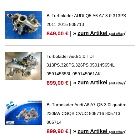
Bi Turbolader AUDI Q5 A6 A7 3.0 313PS
2011-2015 805713
zum Artikel
849,00 €
| »
*
(auf eBay)
Turbolader Audi 3.0 TDI
313PS,320PS,326PS 059145654L
059145653L 059145061AK
zum Artikel
899,00 €
| »
*
(auf eBay)
Bi-Turbolader Audi A6 A7 Q5 3.0l quattro
230kW CGQB CVUC 805716 805713
805714
zum Artikel
899,90 €
| »
*
(auf eBay)