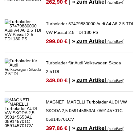
zum Artikel
262,90 €
| »
*
(auf eBay)
Turbolader 57479880000 Audi A4 A6 2.5 TDI
VW Passat 2.5 TDI 180 PS
zum Artikel
299,00 €
| »
*
(auf eBay)
Turbolader für Audi Volkswagen Skoda
2.5TDI
zum Artikel
349,00 €
| »
*
(auf eBay)
MAGNETI MARELLI Turbolader AUDI VW
SKODA 2,5 059145653AL 059145701C
059145701CV
zum Artikel
397,86 €
| »
*
(auf eBay)