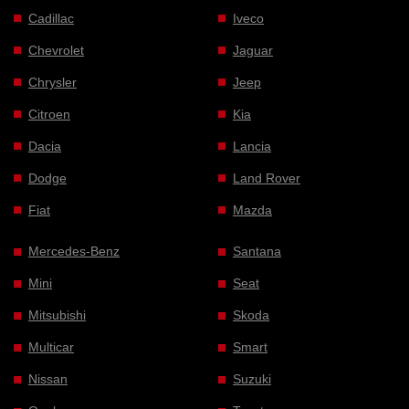
Cadillac
Iveco
Chevrolet
Jaguar
Chrysler
Jeep
Citroen
Kia
Dacia
Lancia
Dodge
Land Rover
Fiat
Mazda
Mercedes-Benz
Santana
Mini
Seat
Mitsubishi
Skoda
Multicar
Smart
Nissan
Suzuki