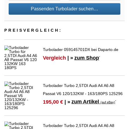
Passenden Turbolader suchen…
PREIS­VER­GLEICH:
Turbolader 059145701DX bei Daparto.de
Vergleich
| »
zum Shop
*
Turbolader Turbo 2,5TDI Audi A4 A6 A8
Passat V6 120/132KW - 163/180PS 125296
zum Artikel
195,00 €
| »
*
(auf eBay)
Turbolader Turbo 2,5TDI Audi A4 A6 A8