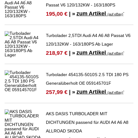
Passat V6 120/132KW - 163/180PS
zum Artikel
195,00 €
| »
*
(auf eBay)
Turbolader 2,5TDI Audi A4 A6 A8 Passat V6
120/132KW - 163/180PS Ab Lager
zum Artikel
218,97 €
| »
*
(auf eBay)
Turbolader 454135-5010S 2.5 TDI 180 PS
Generalüberholt OE 059145701F
zum Artikel
257,99 €
| »
*
(auf eBay)
AKS DASIS TURBOLADER MIT
DICHTUNGEN passend für AUDI A4 A6 A8
ALLROAD SKODA