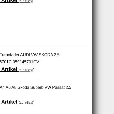
 Artikel
(auf eBay)
urbolader AUDI VW SKODA 2,5
45701C 059145701CV
 Artikel
*
(auf eBay)
 A4 A6 A8 Skoda Superb VW Passat 2.5
 Artikel
*
(auf eBay)