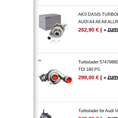
AKS DASIS TURBOL
AUDI A4 A6 A8 AL
zum
262,90 €
| »
Turbolader 57479880
TDI 180 PS
zum
299,00 €
| »
Turbolader für Audi