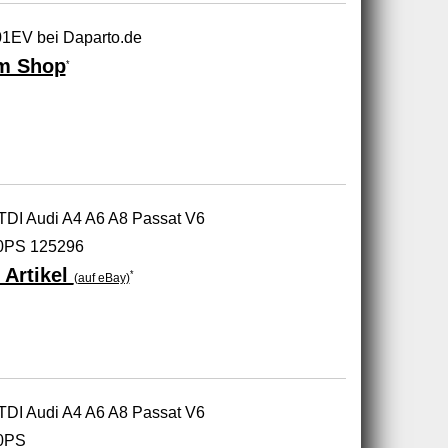
1EV bei Daparto.de
m Shop
*
TDI Audi A4 A6 A8 Passat V6
0PS 125296
 Artikel
*
(auf eBay)
TDI Audi A4 A6 A8 Passat V6
80PS