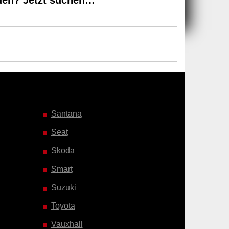
den? Jetzt suchen…
Santana
Seat
Skoda
Smart
Suzuki
Toyota
Vauxhall