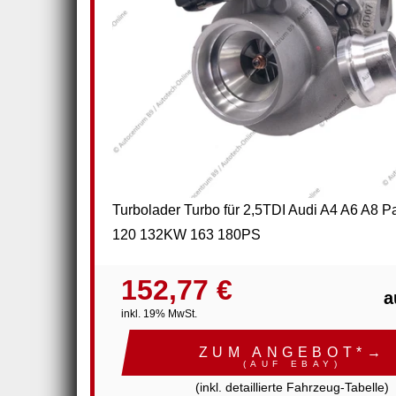
Turbolader Turbo für 2,5TDI Audi A4 A6 A8 P
120 132KW 163 180PS
152,77 €
a
inkl. 19% MwSt.
ZUM ANGEBOT*→
(AUF EBAY)
(inkl. detaillierte Fahrzeug-Tabelle)