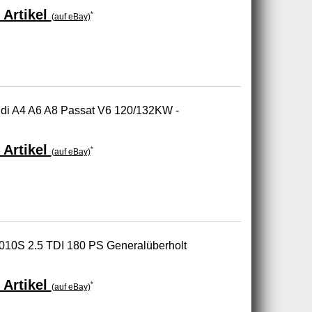
 Artikel
*
(auf eBay)
udi A4 A6 A8 Passat V6 120/132KW -
 Artikel
*
(auf eBay)
010S 2.5 TDI 180 PS Generalüberholt
 Artikel
*
(auf eBay)