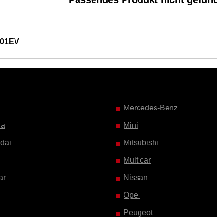
Passendes Produkt nicht gefun
701EV
Mercedes-Benz
da
Mini
dai
Mitsubishi
o
Multicar
ar
Nissan
Opel
Peugeot