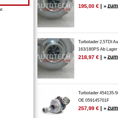
zum
195,00 €
| »
r.
Turbolader 2,5TDI A
163/180PS Ab Lager
zum
218,97 €
| »
Turbolader 454135-5
OE 059145701F
zum
257,99 €
| »