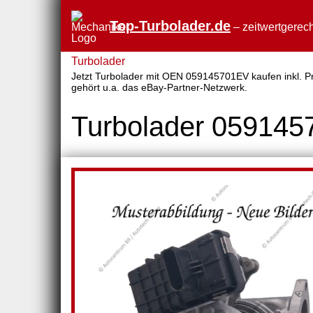
Top-Turbolader.de
– zeitwertgerech
Turbolader
Jetzt Turbolader mit OEN 059145701EV kaufen inkl. Pre
gehört u.a. das eBay-Partner-Netzwerk.
Turbolader 05914