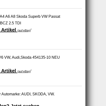
 A4 A6 A8 Skoda Superb VW Passat
CZ 2.5 TDI
 Artikel
*
(auf eBay)
 V6 VW, Audi,Skoda 454135-10 NEU
 Artikel
*
(auf eBay)
zur Automarke: AUDI, SKODA, VW.