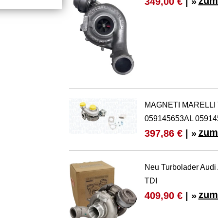
zum
349,00 €
| »
MAGNETI MARELLI T
059145653AL 0591
zum
397,86 €
| »
Neu Turbolader Audi
TDI
zum
409,90 €
| »