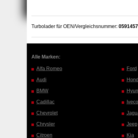
Turbolader für OEN/Vergleichsnummer:
059145
Alle Marken:
Alfa Romeo
Ford
Audi
Hon
BMW
Hyun
Cadillac
Ivec
Chevrolet
Jagu
Chrysler
Jeep
Citroen
Kia