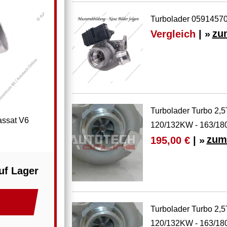
Turbolader 05914570
Vergleich
| »
zu
Turbolader Turbo 2,5
assat V6
120/132KW - 163/18
zum
195,00 €
| »
uf Lager
Turbolader Turbo 2,5
120/132KW - 163/1