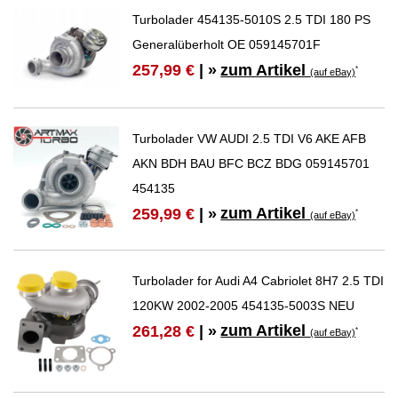
Turbolader 454135-5010S 2.5 TDI 180 PS
Generalüberholt OE 059145701F
zum Artikel
257,99 €
| »
*
(auf eBay)
Turbolader VW AUDI 2.5 TDI V6 AKE AFB
AKN BDH BAU BFC BCZ BDG 059145701
454135
zum Artikel
259,99 €
| »
*
(auf eBay)
Turbolader for Audi A4 Cabriolet 8H7 2.5 TDI
120KW 2002-2005 454135-5003S NEU
zum Artikel
261,28 €
| »
*
(auf eBay)