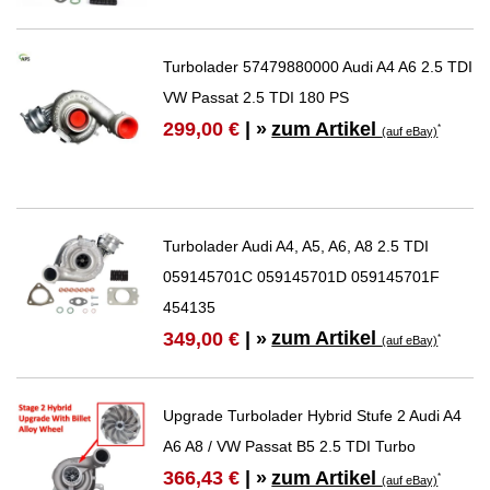
Turbolader 57479880000 Audi A4 A6 2.5 TDI
VW Passat 2.5 TDI 180 PS
zum Artikel
299,00 €
| »
*
(auf eBay)
Turbolader Audi A4, A5, A6, A8 2.5 TDI
059145701C 059145701D 059145701F
454135
zum Artikel
349,00 €
| »
*
(auf eBay)
Upgrade Turbolader Hybrid Stufe 2 Audi A4
A6 A8 / VW Passat B5 2.5 TDI Turbo
zum Artikel
366,43 €
| »
*
(auf eBay)