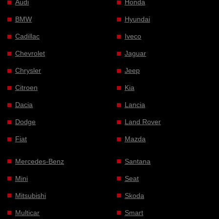
Audi
Honda
BMW
Hyundai
Cadillac
Iveco
Chevrolet
Jaguar
Chrysler
Jeep
Citroen
Kia
Dacia
Lancia
Dodge
Land Rover
Fiat
Mazda
Mercedes-Benz
Santana
Mini
Seat
Mitsubishi
Skoda
Multicar
Smart