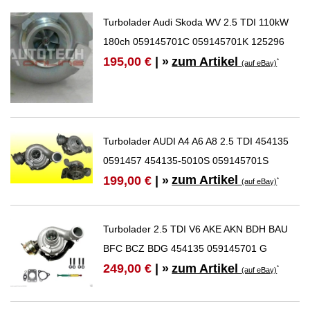
Turbolader Audi Skoda WV 2.5 TDI 110kW
180ch 059145701C 059145701K 125296
zum Artikel
195,00 €
| »
*
(auf eBay)
Turbolader AUDI A4 A6 A8 2.5 TDI 454135
0591457 454135-5010S 059145701S
zum Artikel
199,00 €
| »
*
(auf eBay)
Turbolader 2.5 TDI V6 AKE AKN BDH BAU
BFC BCZ BDG 454135 059145701 G
zum Artikel
249,00 €
| »
*
(auf eBay)