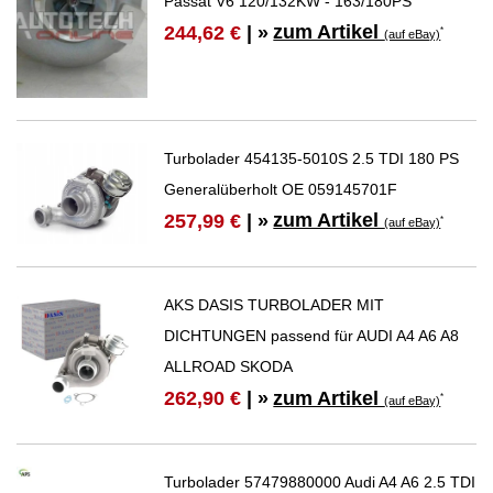
Passat V6 120/132KW - 163/180PS
zum Artikel
244,62 €
| »
*
(auf eBay)
Turbolader 454135-5010S 2.5 TDI 180 PS
Generalüberholt OE 059145701F
zum Artikel
257,99 €
| »
*
(auf eBay)
AKS DASIS TURBOLADER MIT
DICHTUNGEN passend für AUDI A4 A6 A8
ALLROAD SKODA
zum Artikel
262,90 €
| »
*
(auf eBay)
Turbolader 57479880000 Audi A4 A6 2.5 TDI