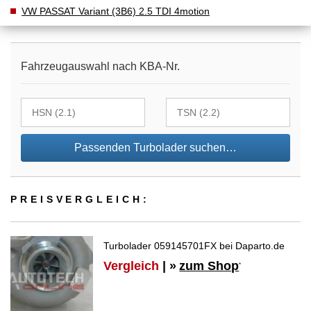
VW PASSAT Variant (3B6) 2.5 TDI 4motion
Fahrzeugauswahl nach KBA-Nr.
Passenden Turbolader suchen…
PREIS­VER­GLEICH:
Turbolader 059145701FX bei Daparto.de
Vergleich
| »
zum Shop
*