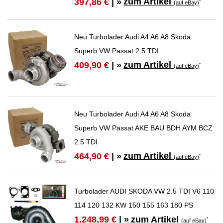
zum Artikel
397,86 €
| »
*
(auf eBay)
Neu Turbolader Audi A4 A6 A8 Skoda
Superb VW Passat 2.5 TDI
zum Artikel
409,90 €
| »
*
(auf eBay)
Neu Turbolader Audi A4 A6 A8 Skoda
Superb VW Passat AKE BAU BDH AYM BCZ
2.5 TDI
zum Artikel
464,90 €
| »
*
(auf eBay)
Turbolader AUDI SKODA VW 2.5 TDI V6 110
114 120 132 KW 150 155 163 180 PS
zum Artikel
1.248,99 €
| »
*
(auf eBay)