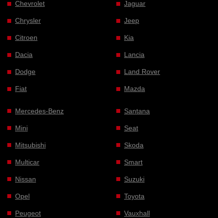
Chevrolet
Jaguar
Chrysler
Jeep
Citroen
Kia
Dacia
Lancia
Dodge
Land Rover
Fiat
Mazda
Mercedes-Benz
Santana
Mini
Seat
Mitsubishi
Skoda
Multicar
Smart
Nissan
Suzuki
Opel
Toyota
Peugeot
Vauxhall