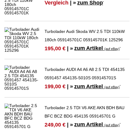
Vergleich
| »
zum Shop
*
Turbolader Audi Skoda WV 2.5 TDI 110kW
180ch 059145701C 059145701K 125296
zum Artikel
195,00 €
| »
*
(auf eBay)
Turbolader AUDI A4 A6 A8 2.5 TDI 454135
0591457 454135-5010S 059145701S
zum Artikel
199,00 €
| »
*
(auf eBay)
Turbolader 2.5 TDI V6 AKE AKN BDH BAU
BFC BCZ BDG 454135 059145701 G
zum Artikel
249,00 €
| »
*
(auf eBay)