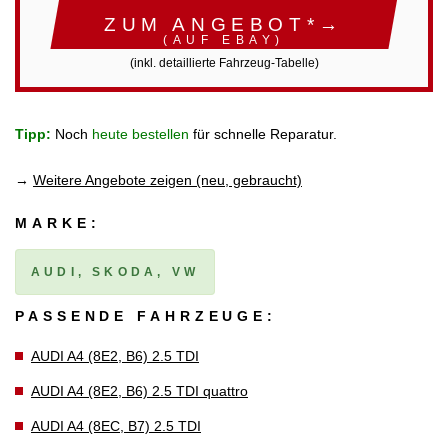
ZUM ANGEBOT*→
(AUF EBAY)
(inkl. detaillierte Fahrzeug-Tabelle)
Tipp:
Noch
heute bestellen
für schnelle Reparatur.
→
Weitere Angebote zeigen (neu, gebraucht)
MARKE:
AUDI, SKODA, VW
PASSENDE FAHRZEUGE:
AUDI A4 (8E2, B6) 2.5 TDI
AUDI A4 (8E2, B6) 2.5 TDI quattro
AUDI A4 (8EC, B7) 2.5 TDI