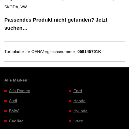
SKODA, VW.
Passendes Produkt nicht gefunden? Jetzt
suchen…
Turbolader für OEN/Vergleichsnummer:
059145701K
Alle Marken:
Alfa Romeo
Ford
Audi
Honda
BMW
Hyundai
Cadillac
Iveco