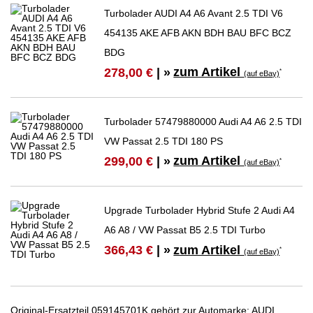
Turbolader AUDI A4 A6 Avant 2.5 TDI V6
454135 AKE AFB AKN BDH BAU BFC BCZ
BDG
zum Artikel
278,00 €
| »
*
(auf eBay)
Turbolader 57479880000 Audi A4 A6 2.5 TDI
VW Passat 2.5 TDI 180 PS
zum Artikel
299,00 €
| »
*
(auf eBay)
Upgrade Turbolader Hybrid Stufe 2 Audi A4
A6 A8 / VW Passat B5 2.5 TDI Turbo
zum Artikel
366,43 €
| »
*
(auf eBay)
Original-Ersatzteil 059145701K gehört zur Automarke: AUDI,