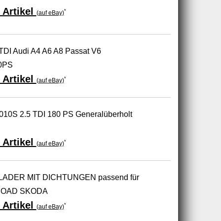
 Artikel
*
(auf eBay)
TDI Audi A4 A6 A8 Passat V6
80PS
 Artikel
*
(auf eBay)
010S 2.5 TDI 180 PS Generalüberholt
 Artikel
*
(auf eBay)
ADER MIT DICHTUNGEN passend für
LROAD SKODA
 Artikel
*
(auf eBay)