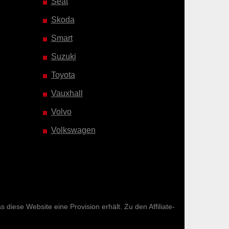
Seat
Skoda
Smart
Suzuki
Toyota
Vauxhall
Volvo
Volkswagen
diese Website eine Provision erhält. Zu den Affiliate-