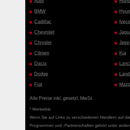
Audi
Hon
BMW
Hyun
Cadillac
Ivec
Chevrolet
Jagu
Chrysler
Jeep
Citroen
Kia
Dacia
Lanc
Dodge
Land
Fiat
Maz
Alle Preise inkl. gesetzl. MwSt.
* Werbelink:
Wenn Sie auf Links zu verschiedenen Händlern auf diese
Programmen und -Partnerschaften gehört unter ande