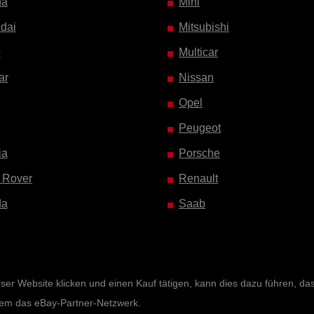
da
Mini
dai
Mitsubishi
o
Multicar
ar
Nissan
Opel
Peugeot
ia
Porsche
 Rover
Renault
da
Saab
r Website klicken und einen Kauf tätigen, kann dies dazu führen, dass 
rem das eBay-Partner-Netzwerk.