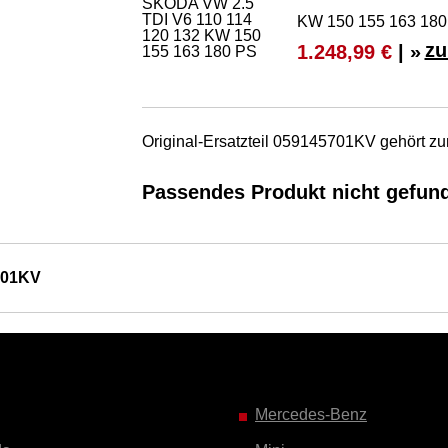
KW 150 155 163 180
zu
1.248,99 €
| »
Original-Ersatzteil 059145701KV gehört 
Passendes Produkt nicht gefun
701KV
Mercedes-Benz