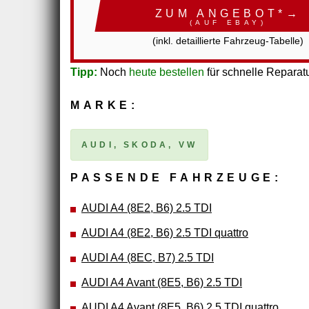
ZUM ANGEBOT*→
(AUF EBAY)
(inkl. detaillierte Fahrzeug-Tabelle)
Tipp:
Noch
heute bestellen
für schnelle Reparatu
MARKE:
AUDI, SKODA, VW
PASSENDE FAHRZEUGE:
AUDI A4 (8E2, B6) 2.5 TDI
AUDI A4 (8E2, B6) 2.5 TDI quattro
AUDI A4 (8EC, B7) 2.5 TDI
AUDI A4 Avant (8E5, B6) 2.5 TDI
AUDI A4 Avant (8E5, B6) 2.5 TDI quattro