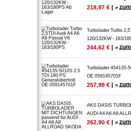
zum
218,97 €
| »
Turbolader Turbo 2,5
120/132KW - 163/1
zum
244,62 €
| »
Turbolader 454135-5
OE 059145701F
zum
257,99 €
| »
AKS DASIS TURBOL
AUDI A4 A6 A8 AL
zum
262,90 €
| »