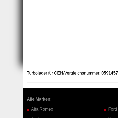
Turbolader für OEN/Vergleichsnummer:
059145
Alle Marken:
Alfa Romeo
Ford