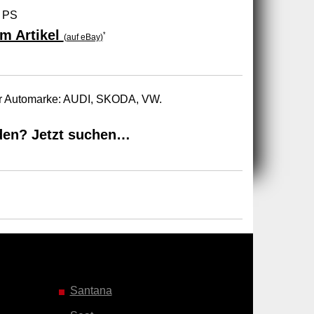
 PS
m Artikel
*
(auf eBay)
zur Automarke: AUDI, SKODA, VW.
den? Jetzt suchen…
Santana