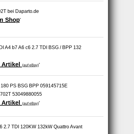
2T bei Daparto.de
m Shop
*
DI A4 b7 A6 c6 2.7 TDI BSG / BPP 132
 Artikel
*
(auf eBay)
.7 180 PS BSG BPP 059145715E
702T 53049880055
 Artikel
*
(auf eBay)
A6 2.7 TDI 120KW 132kW Quattro Avant