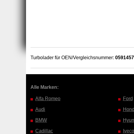
Turbolader für OEN/Vergleichsnummer:
059145
Alle Marken:
Alfa Romeo
Ford
Audi
Hon
BMW
Hyun
Cadillac
Ivec