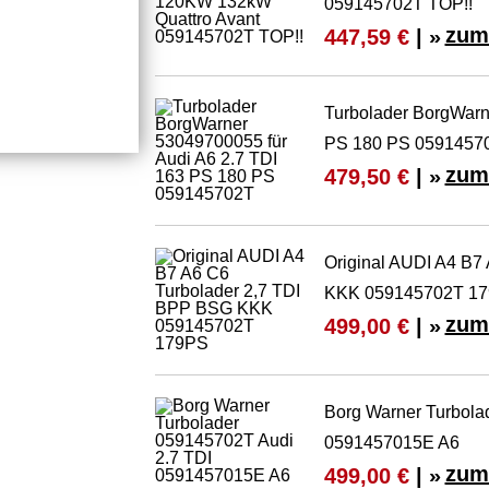
059145702T TOP!!
zum
447,59 €
| »
Turbolader BorgWarn
PS 180 PS 0591457
zum
479,50 €
| »
Original AUDI A4 B7
KKK 059145702T 1
zum
499,00 €
| »
Borg Warner Turbola
0591457015E A6
zum
499,00 €
| »