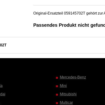
Original-Ersatzteil 059145702T gehört zur
Passendes Produkt nicht gefun
702T
Mercedes-Benz
da
Mini
dai
Mitsubishi
o
Multicar