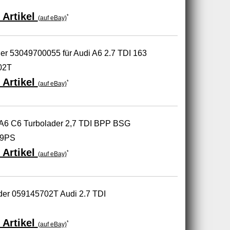
 Artikel
*
(auf eBay)
er 53049700055 für Audi A6 2.7 TDI 163
02T
 Artikel
*
(auf eBay)
 A6 C6 Turbolader 2,7 TDI BPP BSG
79PS
 Artikel
*
(auf eBay)
der 059145702T Audi 2.7 TDI
 Artikel
*
(auf eBay)