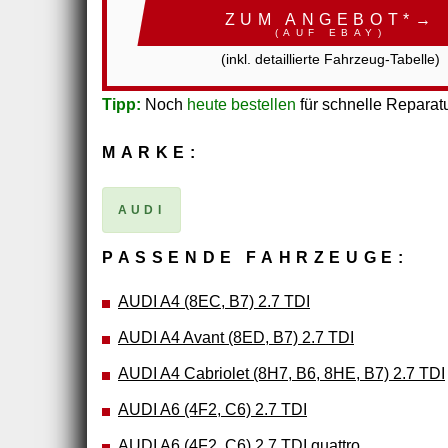
ZUM ANGEBOT*→
(AUF EBAY)
(inkl. detaillierte Fahrzeug-Tabelle)
Tipp:
Noch
heute bestellen
für schnelle Reparatu
MARKE:
AUDI
PASSENDE FAHRZEUGE:
AUDI A4 (8EC, B7) 2.7 TDI
AUDI A4 Avant (8ED, B7) 2.7 TDI
AUDI A4 Cabriolet (8H7, B6, 8HE, B7) 2.7 TDI
AUDI A6 (4F2, C6) 2.7 TDI
AUDI A6 (4F2, C6) 2.7 TDI quattro