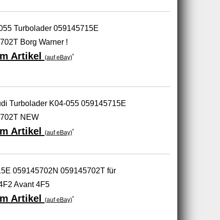
0055 Turbolader 059145715E
02T Borg Warner !
m Artikel
*
(auf eBay)
Audi Turbolader K04-055 059145715E
5702T NEW
m Artikel
*
(auf eBay)
15E 059145702N 059145702T für
4F2 Avant 4F5
m Artikel
*
(auf eBay)