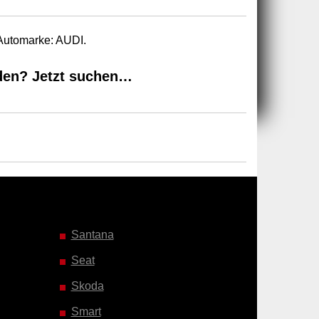
 Automarke: AUDI.
den? Jetzt suchen…
Santana
Seat
Skoda
Smart