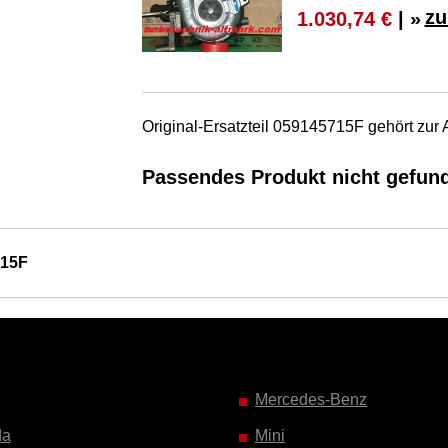
zu
1.030,74 €
| »
Original-Ersatzteil 059145715F gehört zur
Passendes Produkt nicht gefun
715F
Mercedes-Benz
da
Mini