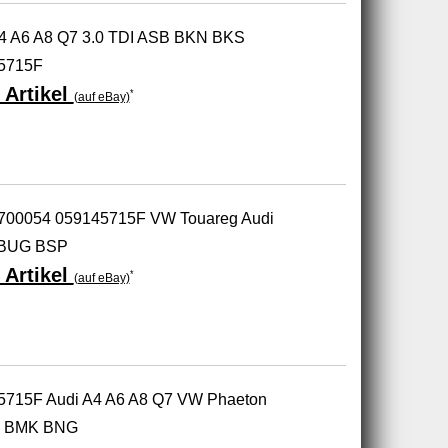
 A4 A6 A8 Q7 3.0 TDI ASB BKN BKS
5715F
 Artikel
*
(auf eBay)
49700054 059145715F VW Touareg Audi
I BUG BSP
 Artikel
*
(auf eBay)
45715F Audi A4 A6 A8 Q7 VW Phaeton
4 BMK BNG