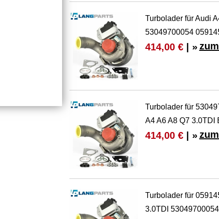
Turbolader für Audi
53049700054 05914
zum
414,00 €
| »
Turbolader für 530
A4 A6 A8 Q7 3.0TD
zum
414,00 €
| »
Turbolader für 0591
3.0TDI 5304970005