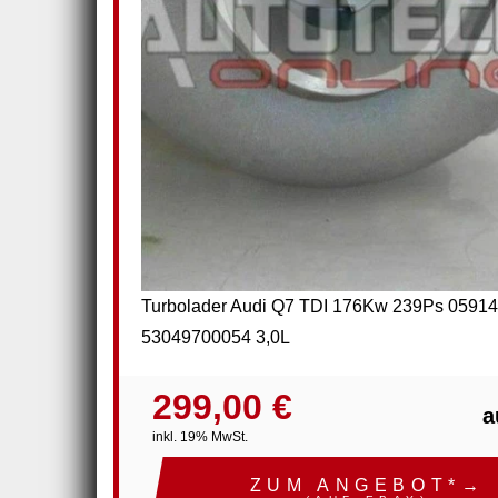
Turbolader Audi Q7 TDI 176Kw 239Ps 0591
53049700054 3,0L
299,00 €
a
inkl. 19% MwSt.
ZUM ANGEBOT*→