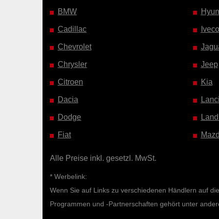
BMW
Hyun
Cadillac
Ivec
Chevrolet
Jagu
Chrysler
Jeep
Citroen
Kia
Dacia
Lanc
Dodge
Land
Fiat
Maz
Alle Preise inkl. gesetzl. MwSt.
* Werbelink:
Wenn Sie auf Links zu verschiedenen Händlern auf diese
Programmen und -Partnerschaften gehört unter ande