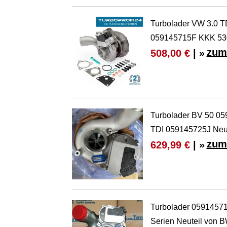
Turbolader VW 3.0 
059145715F KKK 53
zum
508,00 €
| »
Turbolader BV 50 05
TDI 059145725J Ne
zum
629,99 €
| »
Turbolader 059145715
Serien Neuteil von 