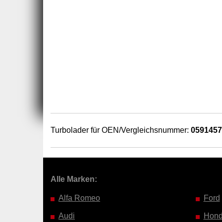
Turbolader für OEN/Vergleichsnummer:
059145
Alle Marken:
Alfa Romeo
Ford
Audi
Hon