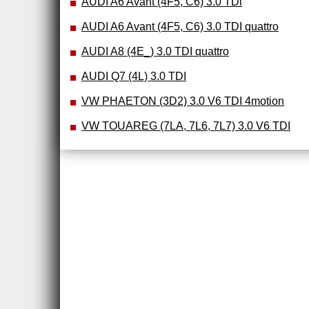
AUDI A6 Avant (4F5, C6) 3.0 TDi
AUDI A6 Avant (4F5, C6) 3.0 TDI quattro
AUDI A8 (4E_) 3.0 TDI quattro
AUDI Q7 (4L) 3.0 TDI
VW PHAETON (3D2) 3.0 V6 TDI 4motion
VW TOUAREG (7LA, 7L6, 7L7) 3.0 V6 TDI