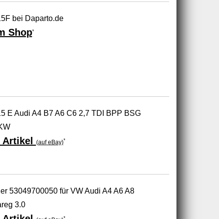
5F bei Daparto.de
m Shop
*
15 E Audi A4 B7 A6 C6 2,7 TDI BPP BSG
2KW
 Artikel
*
(auf eBay)
er 53049700050 für VW Audi A4 A6 A8
reg 3.0
 Artikel
*