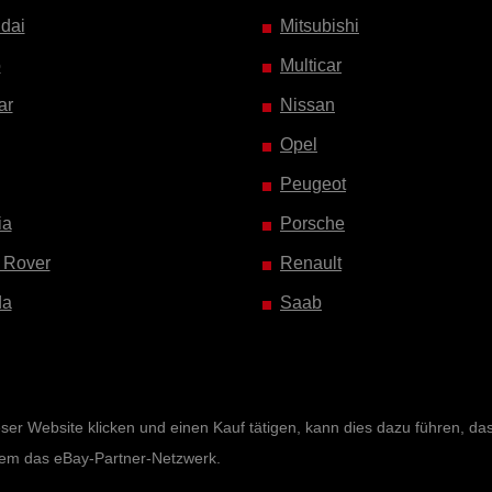
dai
Mitsubishi
o
Multicar
ar
Nissan
Opel
Peugeot
ia
Porsche
 Rover
Renault
da
Saab
r Website klicken und einen Kauf tätigen, kann dies dazu führen, dass 
rem das eBay-Partner-Netzwerk.