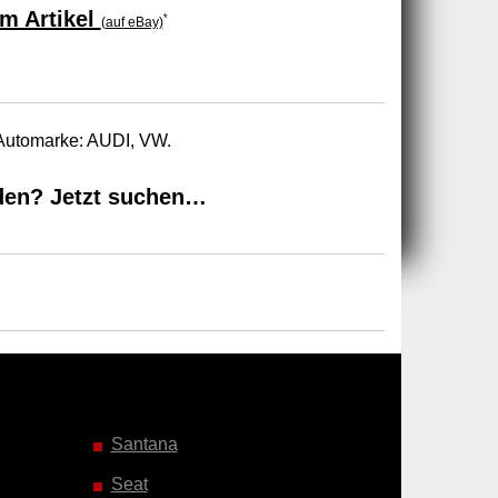
m Artikel
*
(auf eBay)
 Automarke: AUDI, VW.
den? Jetzt suchen…
Santana
Seat