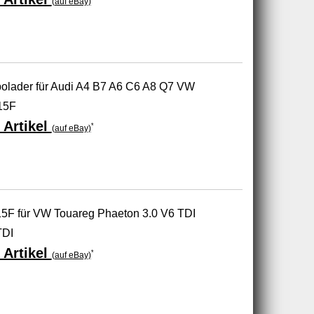
(auf eBay)
bolader für Audi A4 B7 A6 C6 A8 Q7 VW
15F
 Artikel
*
(auf eBay)
5F für VW Touareg Phaeton 3.0 V6 TDI
TDI
 Artikel
*
(auf eBay)