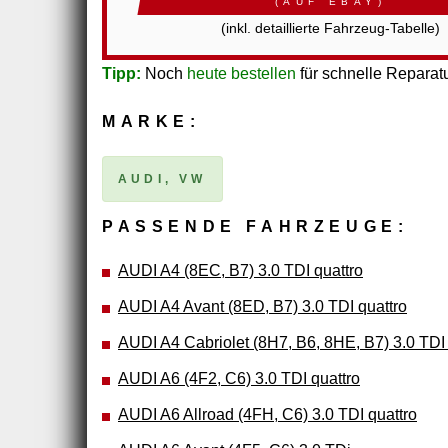
(AUF EBAY)
(inkl. detaillierte Fahrzeug-Tabelle)
Tipp:
Noch
heute bestellen
für schnelle Reparatu
MARKE:
AUDI, VW
PASSENDE FAHRZEUGE:
AUDI A4 (8EC, B7) 3.0 TDI quattro
AUDI A4 Avant (8ED, B7) 3.0 TDI quattro
AUDI A4 Cabriolet (8H7, B6, 8HE, B7) 3.0 TDI 
AUDI A6 (4F2, C6) 3.0 TDI quattro
AUDI A6 Allroad (4FH, C6) 3.0 TDI quattro