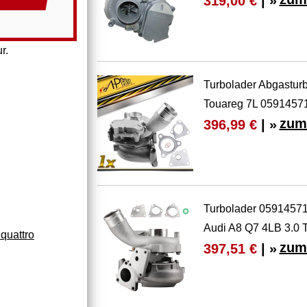
319,00 €
| »
r.
Turbolader Abgastur
Touareg 7L 0591457
zum
396,99 €
| »
Turbolader 05914571
Audi A8 Q7 4LB 3.0 
quattro
zum
397,51 €
| »