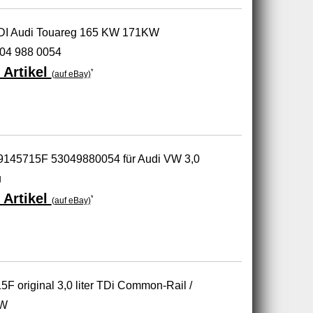
TDI Audi Touareg 165 KW 171KW
04 988 0054
 Artikel
*
(auf eBay)
9145715F 53049880054 für Audi VW 3,0
u
 Artikel
*
(auf eBay)
F original 3,0 liter TDi Common-Rail /
BW