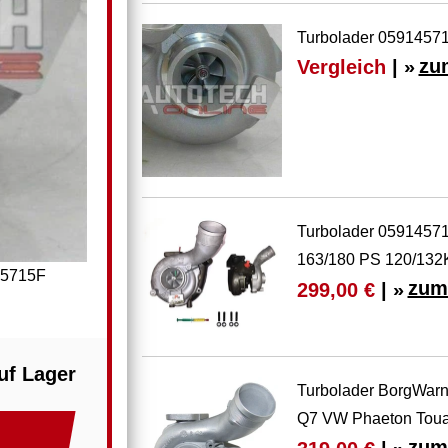
Turbolader 05914571
Vergleich
| »
zu
Turbolader 0591457
163/180 PS 120/13
45715F
zum
299,00 €
| »
uf Lager
Turbolader BorgWarn
Q7 VW Phaeton Toua
zum