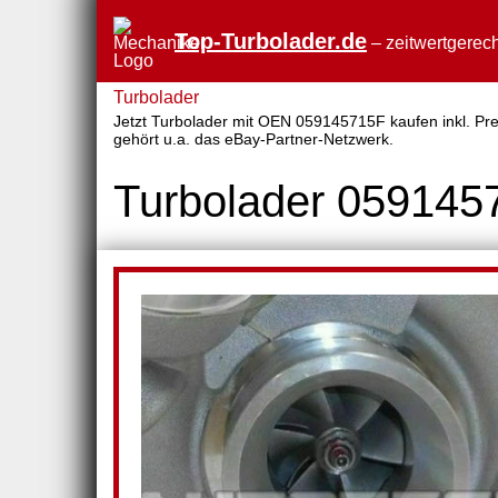
Top-Turbolader.de
– zeitwertgerech
Turbolader
Jetzt Turbolader mit OEN 059145715F kaufen inkl. Prei
gehört u.a. das eBay-Partner-Netzwerk.
Turbolader 059145