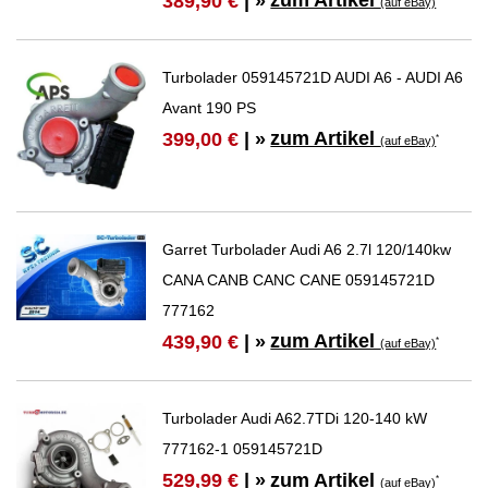
389,90 €
| »
(auf eBay)
Turbolader 059145721D AUDI A6 - AUDI A6
Avant 190 PS
zum Artikel
399,00 €
| »
*
(auf eBay)
Garret Turbolader Audi A6 2.7l 120/140kw
CANA CANB CANC CANE 059145721D
777162
zum Artikel
439,90 €
| »
*
(auf eBay)
Turbolader Audi A62.7TDi 120-140 kW
777162-1 059145721D
zum Artikel
529,99 €
| »
*
(auf eBay)