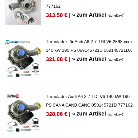
777162
zum Artikel
313,50 €
| »
*
(auf eBay)
Turbolader für Audi A6 2.7 TDI V6 2698 ccm
140 kW 190 PS 059145721D 059145721DX
zum Artikel
321,08 €
| »
*
(auf eBay)
Turbolader Audi A6 2.7 TDI V6 140 kW 190
PS CANA CANB CANC 059145721D 777162
zum Artikel
328,06 €
| »
*
(auf eBay)