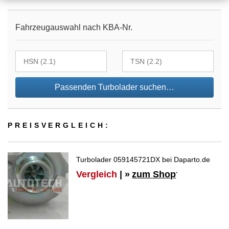
Fahrzeugauswahl nach KBA-Nr.
Passenden Turbolader suchen…
PREIS­VER­GLEICH:
Turbolader 059145721DX bei Daparto.de
Vergleich
| »
zum Shop
*