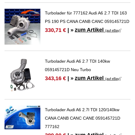
Turbolader für 777162 Audi A6 2.7 TDI 163
PS 190 PS CANA CANB CANC 059145721D
zum Artikel
330,71 €
| »
*
(auf eBay)
Turbolader Audi A6 2.7 TDI 140kw
059145721D Neu Turbo
zum Artikel
343,16 €
| »
*
(auf eBay)
Turbolader Audi A6 2.7l TDI 120/140kw
CANA CANB CANC CANE 059145721D
777162
zum Artikel
*