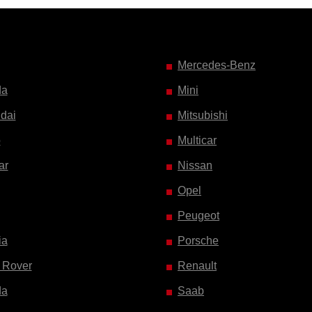
Mercedes-Benz
da
Mini
dai
Mitsubishi
o
Multicar
ar
Nissan
Opel
Peugeot
ia
Porsche
 Rover
Renault
da
Saab