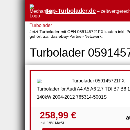
Top-Turbolader.de
– zeitwertgerech
Turbolader
Jetzt Turbolader mit OEN 059145721FX kaufen inkl. Pre
gehört u.a. das eBay-Partner-Netzwerk.
Turbolader 05914
Turbolader for Audi A4 A5 A6 2.7 TDI B7 B8
140kW 2004-2012 765314-5001S
258,99 €
a
inkl. 19% MwSt.