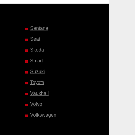
Santana
Seat
Skoda
Smart
Suzuki
Toyota
Vauxhall
Volvo
Volkswagen