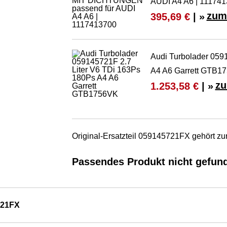
AUDI A4 A6 | 11174
zum
395,69 €
| »
Audi Turbolader 059
A4 A6 Garrett GTB1
zu
1.253,58 €
| »
Original-Ersatzteil 059145721FX gehört zu
Passendes Produkt nicht gefun
721FX