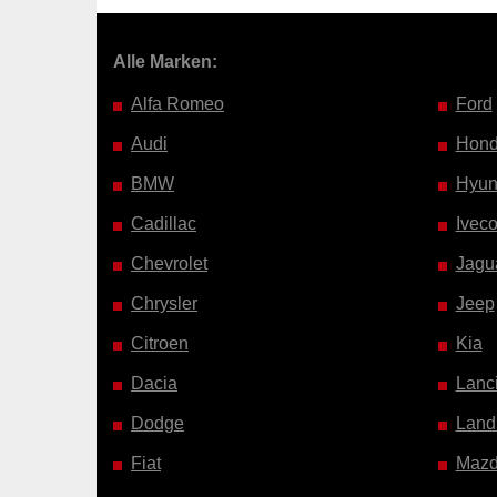
Alle Marken:
Alfa Romeo
Ford
Audi
Hon
BMW
Hyun
Cadillac
Ivec
Chevrolet
Jagu
Chrysler
Jeep
Citroen
Kia
Dacia
Lanc
Dodge
Land
Fiat
Maz