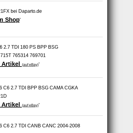
1FX bei Daparto.de
m Shop
*
A6 2.7 TDI 180 PS BPP BSG
715T 765314 769701
 Artikel
*
(auf eBay)
i A6 C6 2.7 TDI BPP BSG CAMA CGKA
21D
 Artikel
*
(auf eBay)
 A6 C6 2.7 TDI CANB CANC 2004-2008