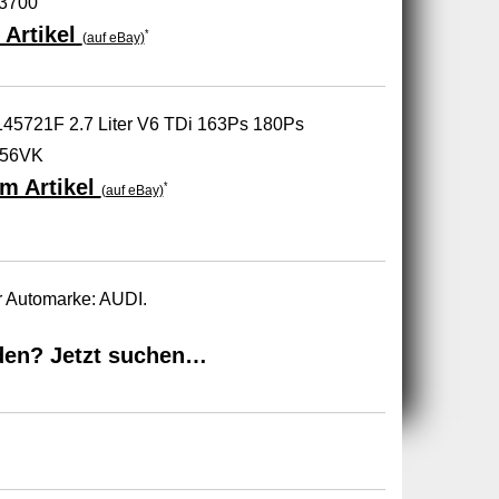
13700
 Artikel
*
(auf eBay)
145721F 2.7 Liter V6 TDi 163Ps 180Ps
756VK
m Artikel
*
(auf eBay)
r Automarke: AUDI.
den? Jetzt suchen…