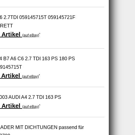
 A6 2.7TDI 059145715T 059145721F
RRETT
 Artikel
*
(auf eBay)
A4 B7 A6 C6 2.7 TDI 163 PS 180 PS
59145715T
Artikel
*
(auf eBay)
003 AUDI A4 2.7 TDI 163 PS
 Artikel
*
(auf eBay)
DER MIT DICHTUNGEN passend für