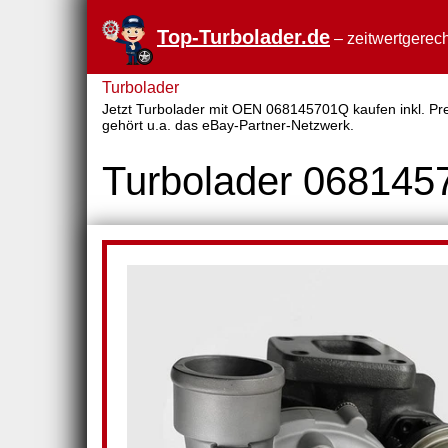
Top-Turbolader.de
– zeitwertgerech
Turbolader
Jetzt Turbolader mit OEN 068145701Q kaufen inkl. Prei
gehört u.a. das eBay-Partner-Netzwerk.
Turbolader 06814