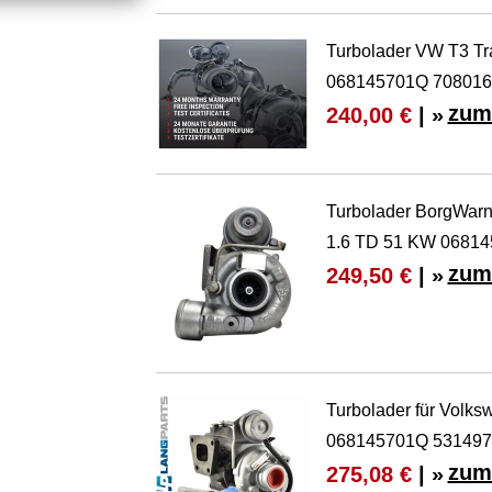
Turbolader VW T3 Tr
068145701Q 708016
zum
240,00 €
| »
Turbolader BorgWarne
1.6 TD 51 KW 0681
zum
249,50 €
| »
Turbolader für Volks
068145701Q 531497
zum
275,08 €
| »