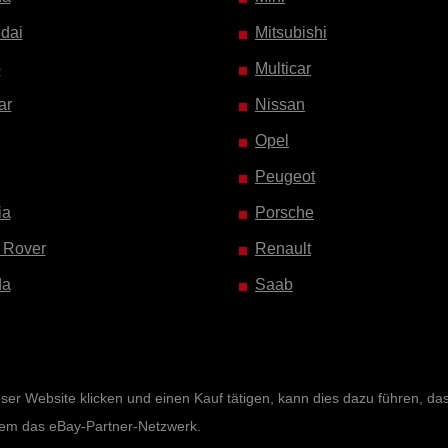
dai
Mitsubishi
o
Multicar
ar
Nissan
Opel
Peugeot
ia
Porsche
 Rover
Renault
da
Saab
r Website klicken und einen Kauf tätigen, kann dies dazu führen, dass 
rem das eBay-Partner-Netzwerk.