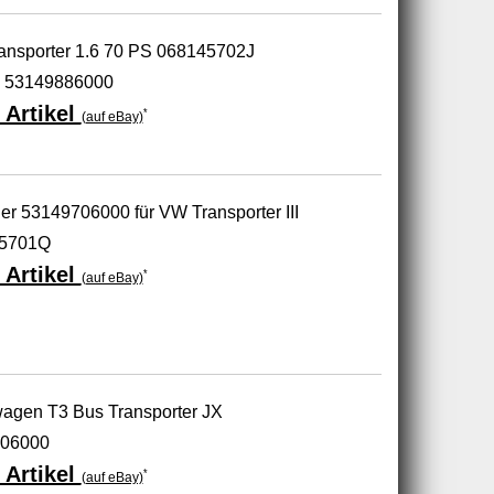
ansporter 1.6 70 PS 068145702J
 53149886000
 Artikel
*
(auf eBay)
r 53149706000 für VW Transporter III
45701Q
 Artikel
*
(auf eBay)
wagen T3 Bus Transporter JX
06000
 Artikel
*
(auf eBay)