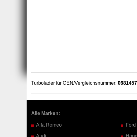
Turbolader für OEN/Vergleichsnummer:
068145
Alle Marken:
Alfa Romeo
Ford
Audi
Hon