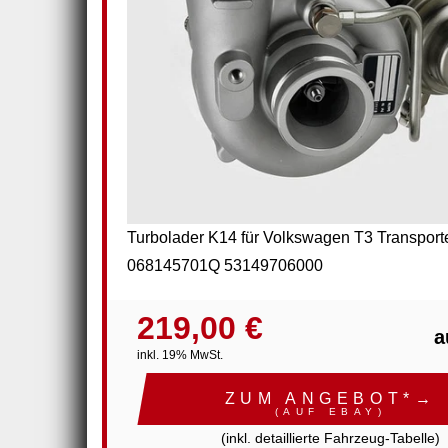
Turbolader K14 für Volkswagen T3 Transport
068145701Q 53149706000
219,00 €
a
inkl. 19% MwSt.
ZUM ANGEBOT*→
(AUF EBAY)
(inkl. detaillierte Fahrzeug-Tabelle)