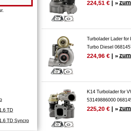
zum
224,51 €
| »
r.
Turbolader Lader for 
Turbo Diesel 06814
zum
224,96 €
| »
K14 Turbolader for V
o
53149886000 06814
zum
225,20 €
| »
1.6 TD
.6 TD Syncro