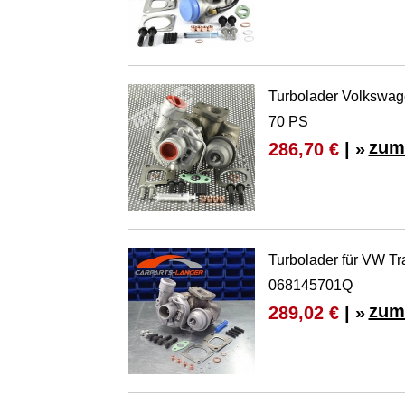
Turbolader Volkswag
70 PS
zum
286,70 €
| »
Turbolader für VW Tr
068145701Q
zum
289,02 €
| »