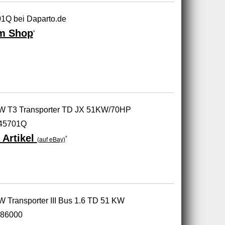
1Q bei Daparto.de
m Shop
*
VW T3 Transporter TD JX 51KW/70HP
145701Q
 Artikel
*
(auf eBay)
W Transporter III Bus 1.6 TD 51 KW
86000