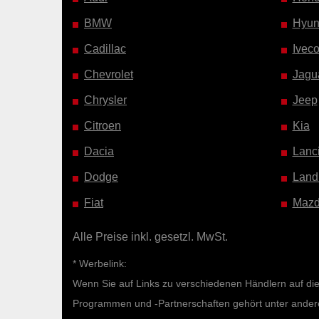
BMW
Hyun
Cadillac
Ivec
Chevrolet
Jagu
Chrysler
Jeep
Citroen
Kia
Dacia
Lanc
Dodge
Land
Fiat
Maz
Alle Preise inkl. gesetzl. MwSt.
* Werbelink:
Wenn Sie auf Links zu verschiedenen Händlern auf diese
Programmen und -Partnerschaften gehört unter ande