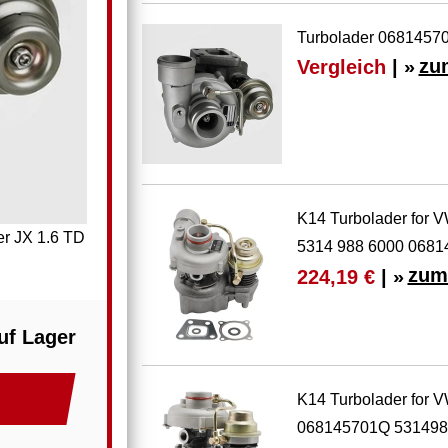
Turbolader 06814570
Vergleich
| »
zu
K14 Turbolader for 
er JX 1.6 TD
5314 988 6000 068
zum
224,19 €
| »
uf Lager
K14 Turbolader for V
068145701Q 531498