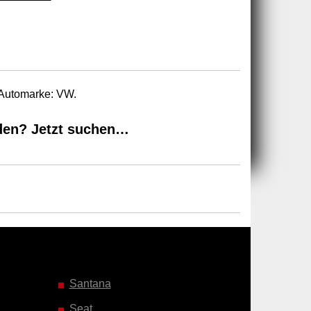
 Automarke: VW.
den? Jetzt suchen…
Santana
Seat