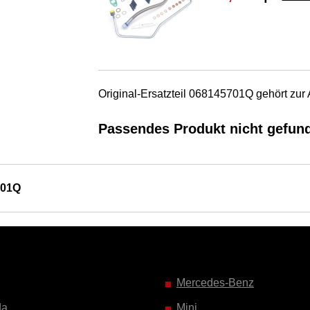
Original-Ersatzteil 068145701Q gehört zur
Passendes Produkt nicht gefun
701Q
Mercedes-Benz
da
Mini