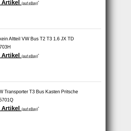
 Artikel
*
(auf eBay)
kein Altteil VW Bus T2 T3 1.6 JX TD
5703H
 Artikel
*
(auf eBay)
W Transporter T3 Bus Kasten Pritsche
5701Q
 Artikel
*
(auf eBay)