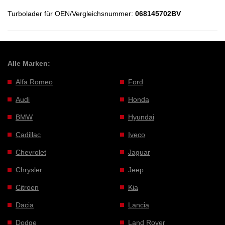
Turbolader für OEN/Vergleichsnummer:
068145702BV
Alle Marken:
Alfa Romeo
Ford
Audi
Honda
BMW
Hyundai
Cadillac
Iveco
Chevrolet
Jaguar
Chrysler
Jeep
Citroen
Kia
Dacia
Lancia
Dodge
Land Rover