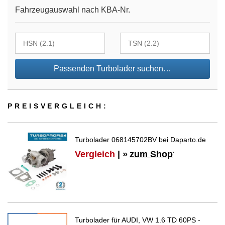
Fahrzeugauswahl nach KBA-Nr.
Passenden Turbolader suchen…
PREIS­VER­GLEICH:
Turbolader 068145702BV bei Daparto.de
Vergleich
| »
zum Shop
*
Turbolader für AUDI, VW 1.6 TD 60PS -