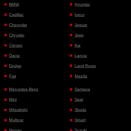
BMW
Hyundai
Cadillac
Iveco
Chevrolet
Jaguar
Chrysler
Jeep
Citroen
Kia
Dacia
Lancia
Dodge
Land Rover
Fiat
Mazda
Mercedes-Benz
Santana
Mini
Seat
Mitsubishi
Skoda
Multicar
Smart
Nissan
Suzuki