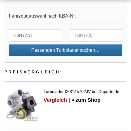
Fahrzeugauswahl nach KBA-Nr.
Passenden Turbolader suchen…
PREIS­VER­GLEICH:
Turbolader 068145702JV bei Daparto.de
Vergleich
| »
zum Shop
*