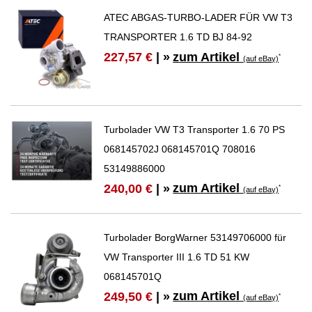
ATEC ABGAS-TURBO-LADER FÜR VW T3
TRANSPORTER 1.6 TD BJ 84-92
zum Artikel
227,57 €
| »
*
(auf eBay)
Turbolader VW T3 Transporter 1.6 70 PS
068145702J 068145701Q 708016
53149886000
zum Artikel
240,00 €
| »
*
(auf eBay)
Turbolader BorgWarner 53149706000 für
VW Transporter III 1.6 TD 51 KW
068145701Q
zum Artikel
249,50 €
| »
*
(auf eBay)