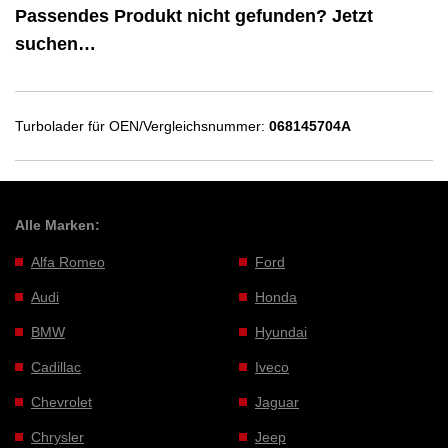
Passendes Produkt nicht gefunden? Jetzt
suchen…
Turbolader für OEN/Vergleichsnummer:
068145704A
Alle Marken:
Alfa Romeo
Ford
Audi
Honda
BMW
Hyundai
Cadillac
Iveco
Chevrolet
Jaguar
Chrysler
Jeep