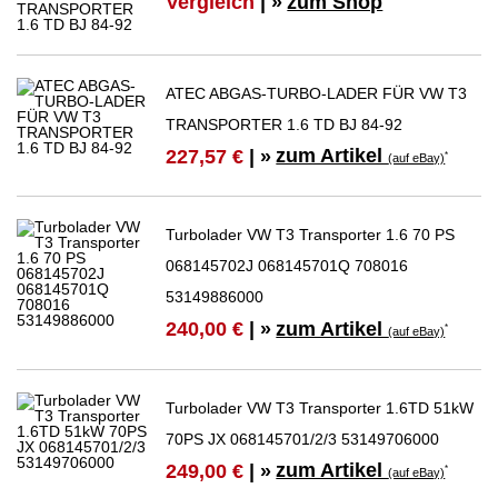
Vergleich
| »
zum Shop
*
ATEC ABGAS-TURBO-LADER FÜR VW T3
TRANSPORTER 1.6 TD BJ 84-92
zum Artikel
227,57 €
| »
*
(auf eBay)
Turbolader VW T3 Transporter 1.6 70 PS
068145702J 068145701Q 708016
53149886000
zum Artikel
240,00 €
| »
*
(auf eBay)
Turbolader VW T3 Transporter 1.6TD 51kW
70PS JX 068145701/2/3 53149706000
zum Artikel
249,00 €
| »
*
(auf eBay)