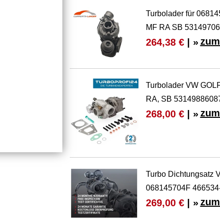
Turbolader für 0681
MF RA SB 53149706
zum
264,38 €
| »
Turbolader VW GOL
RA, SB 5314988608
zum
268,00 €
| »
Turbo Dichtungsatz V
068145704F 466534
zum
269,00 €
| »