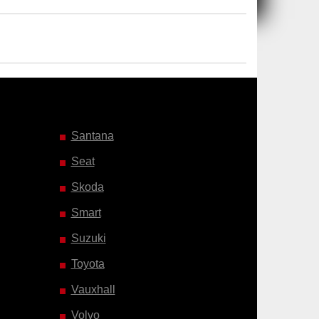
Santana
Seat
Skoda
Smart
Suzuki
Toyota
Vauxhall
Volvo