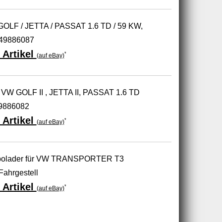
F / JETTA / PASSAT 1.6 TD / 59 KW,
149886087
 Artikel
*
(auf eBay)
 GOLF II , JETTA II, PASSAT 1.6 TD
49886082
 Artikel
*
(auf eBay)
rbolader für VW TRANSPORTER T3
Fahrgestell
 Artikel
*
(auf eBay)