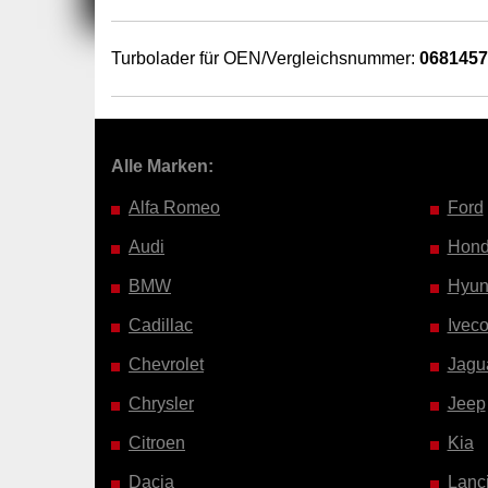
Turbolader für OEN/Vergleichsnummer:
068145
Alle Marken:
Alfa Romeo
Ford
Audi
Hon
BMW
Hyun
Cadillac
Ivec
Chevrolet
Jagu
Chrysler
Jeep
Citroen
Kia
Dacia
Lanc