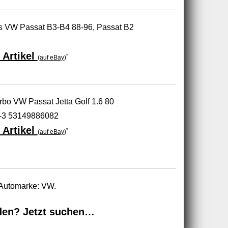
es VW Passat B3-B4 88-96, Passat B2
 Artikel
*
(auf eBay)
o VW Passat Jetta Golf 1.6 80
-3 53149886082
 Artikel
*
(auf eBay)
 Automarke: VW.
den? Jetzt suchen…