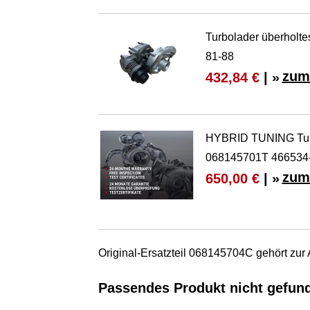
Turbolader überholt
81-88
zum
432,84 €
| »
HYBRID TUNING Turb
068145701T 466534
zum
650,00 €
| »
Original-Ersatzteil 068145704C gehört zur
Passendes Produkt nicht gefun