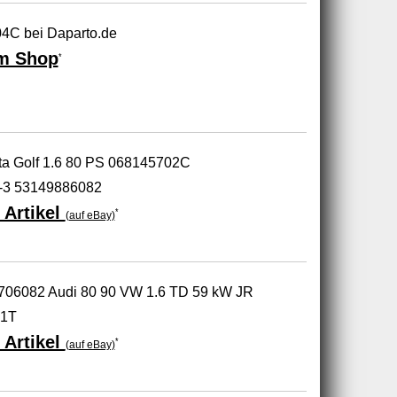
4C bei Daparto.de
m Shop
*
ta Golf 1.6 80 PS 068145702C
-3 53149886082
 Artikel
*
(auf eBay)
9706082 Audi 80 90 VW 1.6 TD 59 kW JR
01T
 Artikel
*
(auf eBay)