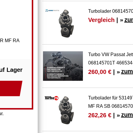
Turbolader 06814570
Vergleich
| »
zu
 JR MF RA
Turbo VW Passat Jet
068145701T 466534
uf Lager
zum
260,00 €
| »
Turbolader für 5314
MF RA SB 0681457
r.
zum
262,26 €
| »