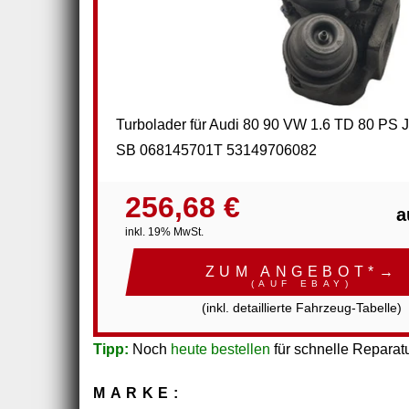
Turbolader für Audi 80 90 VW 1.6 TD 80 PS
SB 068145701T 53149706082
256,68 €
a
inkl. 19% MwSt.
ZUM ANGEBOT*→
(AUF EBAY)
(inkl. detaillierte Fahrzeug-Tabelle)
Tipp:
Noch
heute bestellen
für schnelle Reparatu
MARKE: