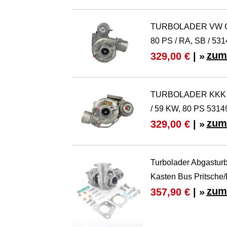
TURBOLADER VW GOL
80 PS / RA, SB / 53
zum
329,00 €
| »
TURBOLADER KKK VW
/ 59 KW, 80 PS 531
zum
329,00 €
| »
Turbolader Abgastu
Kasten Bus Pritsche/
zum
357,90 €
| »