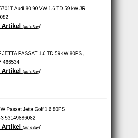
45701T Audi 80 90 VW 1.6 TD 59 kW JR
082
 Artikel
*
(auf eBay)
F JETTA PASSAT 1.6 TD 59KW 80PS ,
7 466534
 Artikel
*
(auf eBay)
W Passat Jetta Golf 1.6 80PS
-3 53149886082
 Artikel
*
(auf eBay)