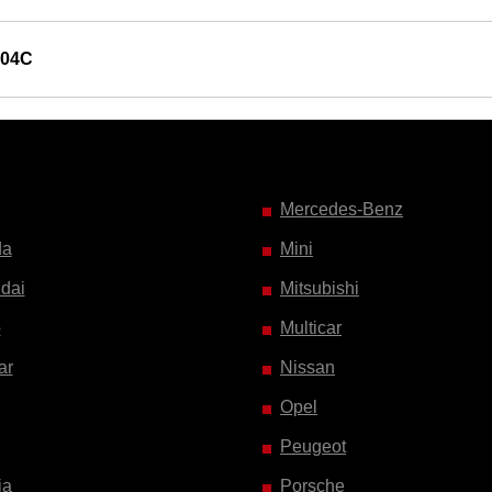
704C
Mercedes-Benz
da
Mini
dai
Mitsubishi
o
Multicar
ar
Nissan
Opel
Peugeot
ia
Porsche