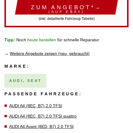
ZUM ANGEBOT*→
(AUF EBAY)
(inkl. detaillierte Fahrzeug-Tabelle)
Tipp:
Noch
heute bestellen
für schnelle Reparatur.
→
Weitere Angebote zeigen (neu, gebraucht)
MARKE:
AUDI, SEAT
PASSENDE FAHRZEUGE:
AUDI A4 (8EC, B7) 2.0 TFSI
AUDI A4 (8EC, B7) 2.0 TFSI quattro
AUDI A4 Avant (8ED, B7) 2.0 TFSI