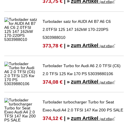
zum Artikel
373,75 €
| »
*
(auf eBay)
Turbolader satz for AUDI A4 B7 A6 C6
2.0TFSI 125 147 162kW 170-220PS
5303988010
zum Artikel
373,78 €
| »
*
(auf eBay)
Turbolader Turbo for Audi A6 2.0 TFSI (C6)
2.0 TFSi 125 Kw 170 PS 53039880106
zum Artikel
374,08 €
| »
*
(auf eBay)
Turbolader turbocharger Turbo for Seat
Exeo Audi A4 2.0 TFSI 147 Kw 200 PS SALE
zum Artikel
374,12 €
| »
*
(auf eBay)