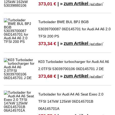
zum Artikel
373,01 €
| »
*
(auf eBay)
Turbolader BWE BUL BPJ BGB
53039700087 06D145701 for Audi A4 A6 2.0
TFSI 200 PS
zum Artikel
373,34 €
| »
*
(auf eBay)
K03 Turbolader turbocharger for Audi A4 A6
2.0TFSI 53039700106 06D145701 J DE
zum Artikel
373,68 €
| »
*
(auf eBay)
Turbolader for Audi A4 A6 Seat Exeo 2.0
TFSI 147kW 125kW 06D145701B
06A145701A