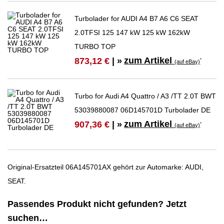
Turbolader for AUDI A4 B7 A6 C6 SEAT
2.0TFSI 125 147 kW 125 kW 162kW
TURBO TOP
zum Artikel
873,12 €
| »
*
(auf eBay)
Turbo for Audi A4 Quattro / A3 /TT 2.0T BWT
53039880087 06D145701D Turbolader DE
zum Artikel
907,36 €
| »
*
(auf eBay)
Original-Ersatzteil 06A145701AX gehört zur Automarke: AUDI,
SEAT.
Passendes Produkt nicht gefunden? Jetzt
suchen…