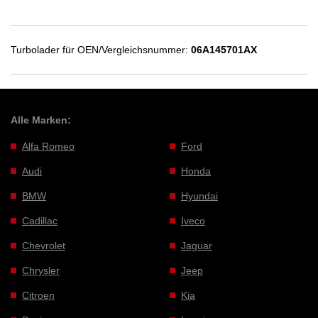
Turbolader für OEN/Vergleichsnummer:
06A145701AX
Alle Marken:
Alfa Romeo
Ford
Audi
Honda
BMW
Hyundai
Cadillac
Iveco
Chevrolet
Jaguar
Chrysler
Jeep
Citroen
Kia