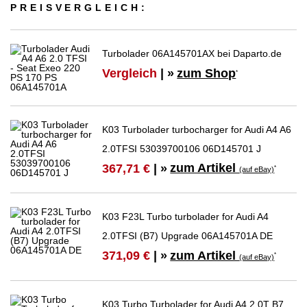
PREIS­VER­GLEICH:
Turbolader 06A145701AX bei Daparto.de
Vergleich
| »
zum Shop
*
K03 Turbolader turbocharger for Audi A4 A6
2.0TFSI 53039700106 06D145701 J
zum Artikel
367,71 €
| »
*
(auf eBay)
K03 F23L Turbo turbolader for Audi A4
2.0TFSI (B7) Upgrade 06A145701A DE
zum Artikel
371,09 €
| »
*
(auf eBay)
K03 Turbo Turbolader for Audi A4 2.0T B7