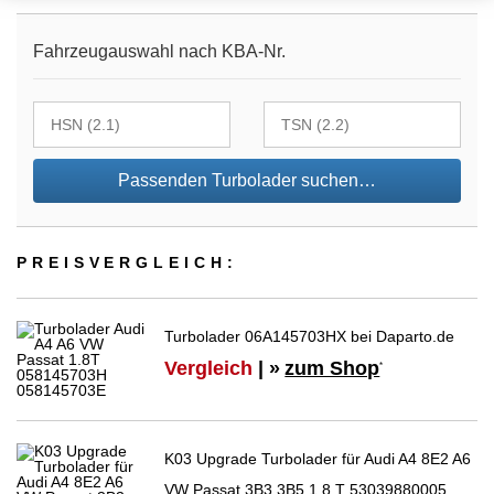
Fahrzeugauswahl nach KBA-Nr.
Passenden Turbolader suchen…
PREIS­VER­GLEICH:
Turbolader 06A145703HX bei Daparto.de
Vergleich
| »
zum Shop
*
K03 Upgrade Turbolader für Audi A4 8E2 A6
VW Passat 3B3 3B5 1.8 T 53039880005