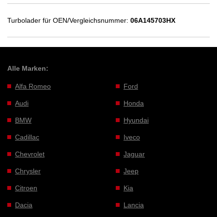
Turbolader für OEN/Vergleichsnummer:
06A145703HX
Alle Marken:
Alfa Romeo
Ford
Audi
Honda
BMW
Hyundai
Cadillac
Iveco
Chevrolet
Jaguar
Chrysler
Jeep
Citroen
Kia
Dacia
Lancia