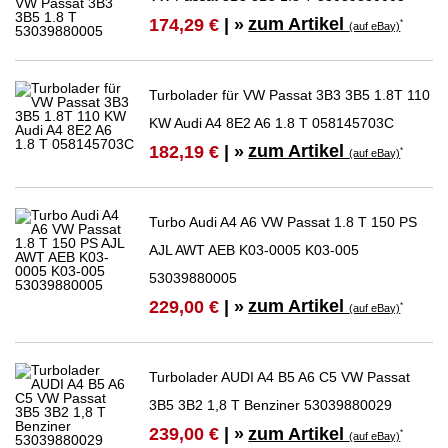
zum Artikel
174,29 €
| »
*
(auf eBay)
Turbolader für VW Passat 3B3 3B5 1.8T 110
KW Audi A4 8E2 A6 1.8 T 058145703C
zum Artikel
182,19 €
| »
*
(auf eBay)
Turbo Audi A4 A6 VW Passat 1.8 T 150 PS
AJL AWT AEB K03-0005 K03-005
53039880005
zum Artikel
229,00 €
| »
*
(auf eBay)
Turbolader AUDI A4 B5 A6 C5 VW Passat
3B5 3B2 1,8 T Benziner 53039880029
zum Artikel
239,00 €
| »
*
(auf eBay)