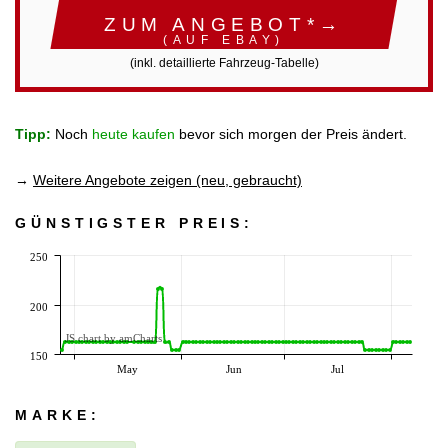
ZUM ANGEBOT*→
(AUF EBAY)
(inkl. detaillierte Fahrzeug-Tabelle)
Tipp:
Noch
heute kaufen
bevor sich morgen der Preis ändert.
→
Weitere Angebote zeigen (neu, gebraucht)
GÜNSTIGSTER PREIS:
250
200
JS chart by amCharts
150
May
Jun
Jul
MARKE: