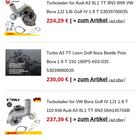
Turbolader für Audi A3 8L1 TT 8N3 8N9 VW
Bora 1J2 1J6 Golf IV 1.8 T 53039700035
zum Artikel
224,29 €
| »
*
(auf eBay)
Turbo A3 TT Leon Golf Ibiza Beetle Polo
Bora 1.8 T 150 180PS K03-035
53039880035
zum Artikel
230,00 €
| »
*
(auf eBay)
Turbolader für VW Bora Golf IV 1J1 1.8 T
110 KW Audi A3 8L1 TT 8N3 06A145704B
zum Artikel
237,39 €
| »
*
(auf eBay)