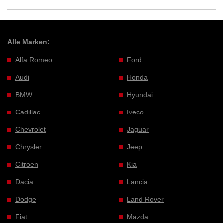
Alle Marken:
Alfa Romeo
Ford
Audi
Honda
BMW
Hyundai
Cadillac
Iveco
Chevrolet
Jaguar
Chrysler
Jeep
Citroen
Kia
Dacia
Lancia
Dodge
Land Rover
Fiat
Mazda