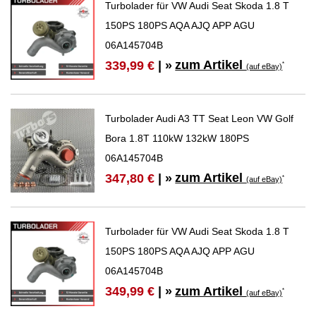
Turbolader für VW Audi Seat Skoda 1.8 T
150PS 180PS AQA AJQ APP AGU
06A145704B
zum Artikel
339,99 €
| »
*
(auf eBay)
Turbolader Audi A3 TT Seat Leon VW Golf
Bora 1.8T 110kW 132kW 180PS
06A145704B
zum Artikel
347,80 €
| »
*
(auf eBay)
Turbolader für VW Audi Seat Skoda 1.8 T
150PS 180PS AQA AJQ APP AGU
06A145704B
zum Artikel
349,99 €
| »
*
(auf eBay)