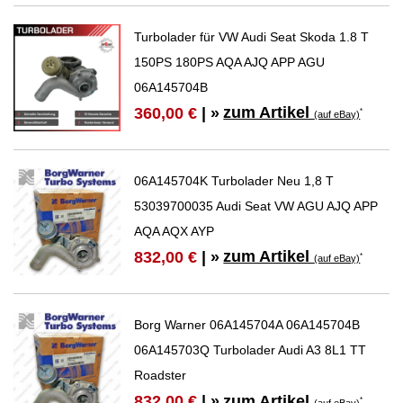
Turbolader für VW Audi Seat Skoda 1.8 T
150PS 180PS AQA AJQ APP AGU
06A145704B
zum Artikel
360,00 €
| »
*
(auf eBay)
06A145704K Turbolader Neu 1,8 T
53039700035 Audi Seat VW AGU AJQ APP
AQA AQX AYP
zum Artikel
832,00 €
| »
*
(auf eBay)
Borg Warner 06A145704A 06A145704B
06A145703Q Turbolader Audi A3 8L1 TT
Roadster
zum Artikel
832,00 €
| »
*
(auf eBay)