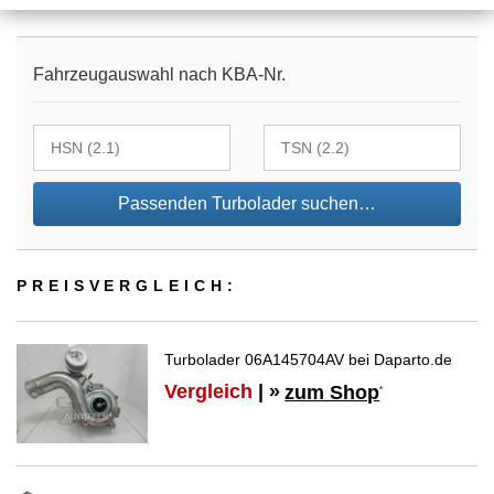
Fahrzeugauswahl nach KBA-Nr.
Passenden Turbolader suchen…
PREIS­VER­GLEICH:
Turbolader 06A145704AV bei Daparto.de
Vergleich
| »
zum Shop
*