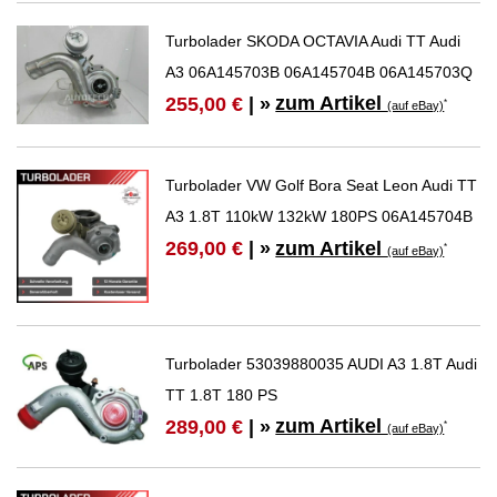
Turbolader SKODA OCTAVIA Audi TT Audi
A3 06A145703B 06A145704B 06A145703Q
zum Artikel
255,00 €
| »
*
(auf eBay)
Turbolader VW Golf Bora Seat Leon Audi TT
A3 1.8T 110kW 132kW 180PS 06A145704B
zum Artikel
269,00 €
| »
*
(auf eBay)
Turbolader 53039880035 AUDI A3 1.8T Audi
TT 1.8T 180 PS
zum Artikel
289,00 €
| »
*
(auf eBay)