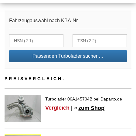
Fahrzeugauswahl nach KBA-Nr.
Passenden Turbolader suchen…
PREIS­VER­GLEICH:
Turbolader 06A145704B bei Daparto.de
Vergleich
| »
zum Shop
*