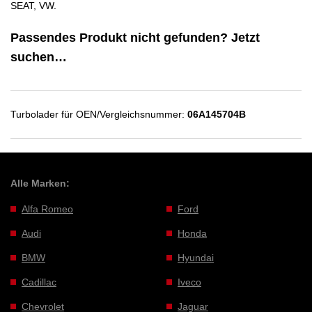
SEAT, VW.
Passendes Produkt nicht gefunden? Jetzt
suchen…
Turbolader für OEN/Vergleichsnummer:
06A145704B
Alle Marken:
Alfa Romeo
Ford
Audi
Honda
BMW
Hyundai
Cadillac
Iveco
Chevrolet
Jaguar