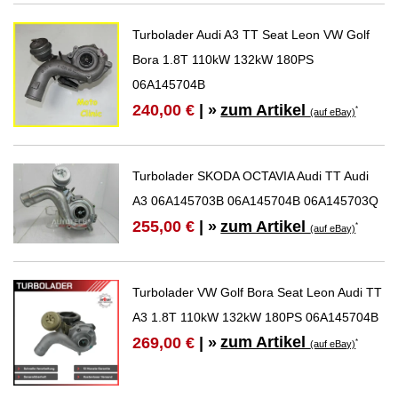
Turbolader Audi A3 TT Seat Leon VW Golf
Bora 1.8T 110kW 132kW 180PS
06A145704B
zum Artikel
240,00 €
| »
*
(auf eBay)
Turbolader SKODA OCTAVIA Audi TT Audi
A3 06A145703B 06A145704B 06A145703Q
zum Artikel
255,00 €
| »
*
(auf eBay)
Turbolader VW Golf Bora Seat Leon Audi TT
A3 1.8T 110kW 132kW 180PS 06A145704B
zum Artikel
269,00 €
| »
*
(auf eBay)