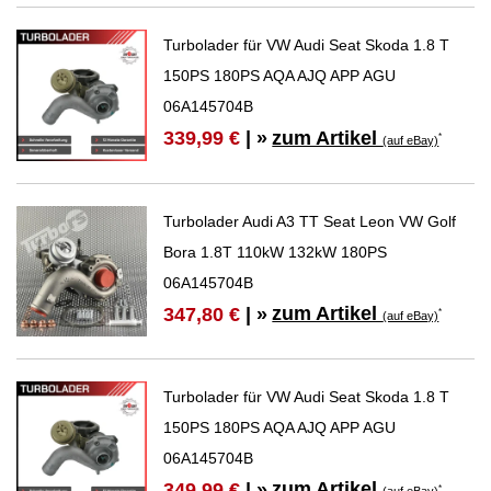
Turbolader für VW Audi Seat Skoda 1.8 T
150PS 180PS AQA AJQ APP AGU
06A145704B
zum Artikel
339,99 €
| »
*
(auf eBay)
Turbolader Audi A3 TT Seat Leon VW Golf
Bora 1.8T 110kW 132kW 180PS
06A145704B
zum Artikel
347,80 €
| »
*
(auf eBay)
Turbolader für VW Audi Seat Skoda 1.8 T
150PS 180PS AQA AJQ APP AGU
06A145704B
zum Artikel
349,99 €
| »
*