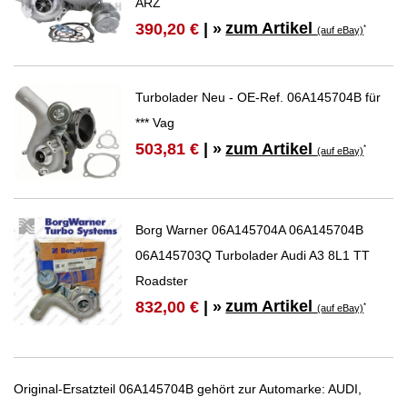
ARZ
zum Artikel
390,20 €
| »
*
(auf eBay)
Turbolader Neu - OE-Ref. 06A145704B für
*** Vag
zum Artikel
503,81 €
| »
*
(auf eBay)
Borg Warner 06A145704A 06A145704B
06A145703Q Turbolader Audi A3 8L1 TT
Roadster
zum Artikel
832,00 €
| »
*
(auf eBay)
Original-Ersatzteil 06A145704B gehört zur Automarke: AUDI,