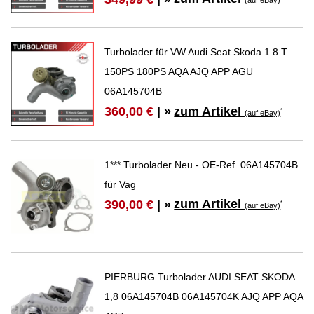
(auf eBay)
Turbolader für VW Audi Seat Skoda 1.8 T
150PS 180PS AQA AJQ APP AGU
06A145704B
zum Artikel
360,00 €
| »
*
(auf eBay)
1*** Turbolader Neu - OE-Ref. 06A145704B
für Vag
zum Artikel
390,00 €
| »
*
(auf eBay)
PIERBURG Turbolader AUDI SEAT SKODA
1,8 06A145704B 06A145704K AJQ APP AQA