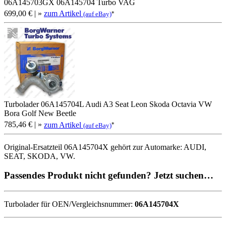
06A145703GX 06A145704 Turbo VAG
699,00 €
| »
zum Artikel
*
(auf eBay)
Turbolader 06A145704L Audi A3 Seat Leon Skoda Octavia VW
Bora Golf New Beetle
785,46 €
| »
zum Artikel
*
(auf eBay)
Original-Ersatzteil 06A145704X gehört zur Automarke: AUDI,
SEAT, SKODA, VW.
Passendes Produkt nicht gefunden? Jetzt suchen…
Turbolader für OEN/Vergleichsnummer:
06A145704X