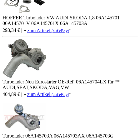
HOFFER Turbolader VW AUDI SKODA 1,8 06A145701
06A145701V 06A145701X 06A145703A
293,34 €
| »
zum Artikel
*
(auf eBay)
Turbolader Neu Eurostarter OE-Ref. 06A145704LX für **
AUDI,SEAT,SKODA,VAG,VW
404,89 €
| »
zum Artikel
*
(auf eBay)
Turbolader 06A145703A 06A145703AX 06A145703G