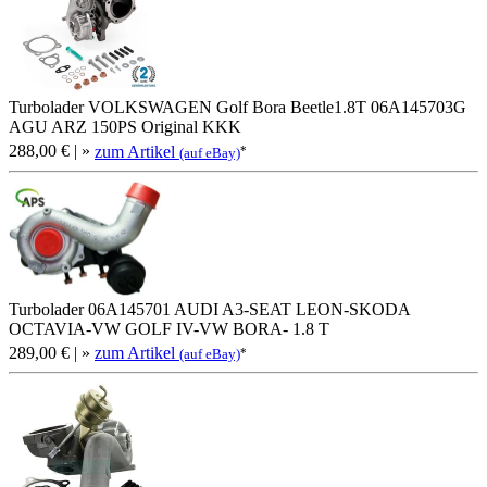
Turbolader VOLKSWAGEN Golf Bora Beetle1.8T 06A145703G
AGU ARZ 150PS Original KKK
288,00 €
| »
zum Artikel
*
(auf eBay)
Turbolader 06A145701 AUDI A3-SEAT LEON-SKODA
OCTAVIA-VW GOLF IV-VW BORA- 1.8 T
289,00 €
| »
zum Artikel
*
(auf eBay)