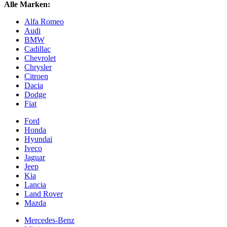
Alle Marken:
Alfa Romeo
Audi
BMW
Cadillac
Chevrolet
Chrysler
Citroen
Dacia
Dodge
Fiat
Ford
Honda
Hyundai
Iveco
Jaguar
Jeep
Kia
Lancia
Land Rover
Mazda
Mercedes-Benz