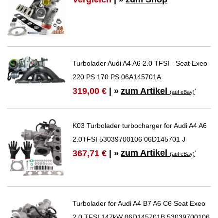
Turbolader Audi A4 A6 2.0 TFSI - Seat Exeo
220 PS 170 PS 06A145701A
zum Artikel
319,00 €
| »
*
(auf eBay)
K03 Turbolader turbocharger for Audi A4 A6
2.0TFSI 53039700106 06D145701 J
zum Artikel
367,71 €
| »
*
(auf eBay)
Turbolader for Audi A4 B7 A6 C6 Seat Exeo
2.0 TFSI 147kW 06D145701B 53039700106