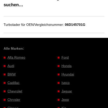
suchen…
Turbolader für OEN/Vergleichsnummer:
06D145701G
Alle Marken:
Alfa Romeo
Ford
Audi
Honda
BMW
Hyundai
Cadillac
Iveco
Chevrolet
Jaguar
Chrysler
Jeep