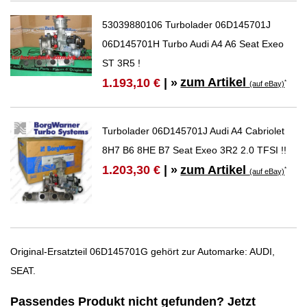
53039880106 Turbolader 06D145701J
06D145701H Turbo Audi A4 A6 Seat Exeo
ST 3R5 !
zum Artikel
1.193,10 €
| »
*
(auf eBay)
Turbolader 06D145701J Audi A4 Cabriolet
8H7 B6 8HE B7 Seat Exeo 3R2 2.0 TFSI !!
zum Artikel
1.203,30 €
| »
*
(auf eBay)
Original-Ersatzteil 06D145701G gehört zur Automarke: AUDI,
SEAT.
Passendes Produkt nicht gefunden? Jetzt