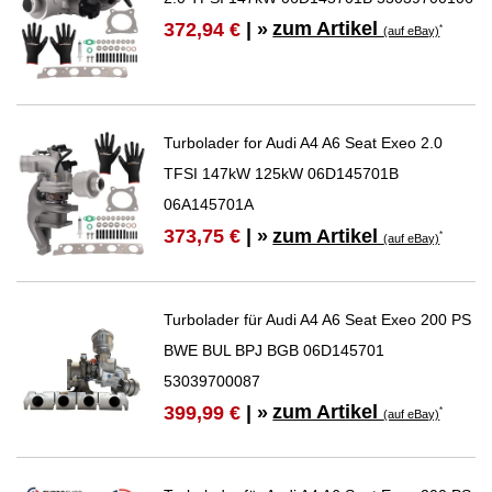
zum Artikel
372,94 €
| »
*
(auf eBay)
Turbolader for Audi A4 A6 Seat Exeo 2.0
TFSI 147kW 125kW 06D145701B
06A145701A
zum Artikel
373,75 €
| »
*
(auf eBay)
Turbolader für Audi A4 A6 Seat Exeo 200 PS
BWE BUL BPJ BGB 06D145701
53039700087
zum Artikel
399,99 €
| »
*
(auf eBay)