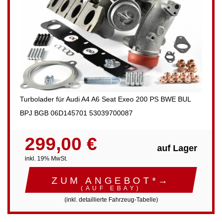
Turbolader für Audi A4 A6 Seat Exeo 200 PS BWE BUL
BPJ BGB 06D145701 53039700087
299,00 €
auf Lager
inkl. 19% MwSt.
ZUM ANGEBOT*→
(AUF EBAY)
(inkl. detaillierte Fahrzeug-Tabelle)