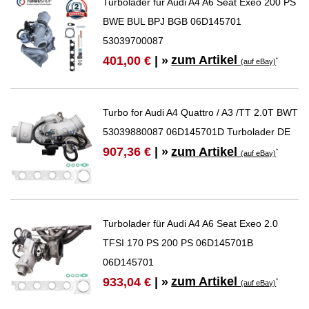
Turbolader für Audi A4 A6 Seat Exeo 200 PS
BWE BUL BPJ BGB 06D145701
53039700087
zum Artikel
401,00 €
| »
*
(auf eBay)
Turbo for Audi A4 Quattro / A3 /TT 2.0T BWT
53039880087 06D145701D Turbolader DE
zum Artikel
907,36 €
| »
*
(auf eBay)
Turbolader für Audi A4 A6 Seat Exeo 2.0
TFSI 170 PS 200 PS 06D145701B
06D145701
zum Artikel
933,04 €
| »
*
(auf eBay)