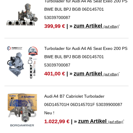
Turbolader für Audi A4 A6 Seat Exeo 200 PS
BWE BUL BPJ BGB 06D145701
53039700087
zum Artikel
399,99 €
| »
*
(auf eBay)
Turbolader für Audi A4 A6 Seat Exeo 200 PS
BWE BUL BPJ BGB 06D145701
53039700087
zum Artikel
401,00 €
| »
*
(auf eBay)
Audi A4 B7 Cabriolet Turbolader
06D145701H 06D145701F 53039900087
Neu !
zum Artikel
1.022,99 €
| »
*
(auf eBay)