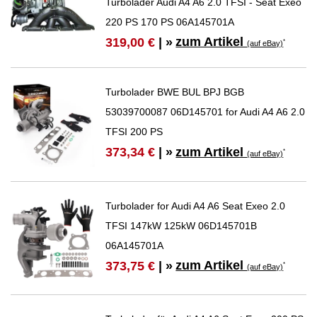
Turbolader Audi A4 A6 2.0 TFSI - Seat Exeo
220 PS 170 PS 06A145701A
zum Artikel
319,00 €
| »
*
(auf eBay)
Turbolader BWE BUL BPJ BGB
53039700087 06D145701 for Audi A4 A6 2.0
TFSI 200 PS
zum Artikel
373,34 €
| »
*
(auf eBay)
Turbolader for Audi A4 A6 Seat Exeo 2.0
TFSI 147kW 125kW 06D145701B
06A145701A
zum Artikel
373,75 €
| »
*
(auf eBay)