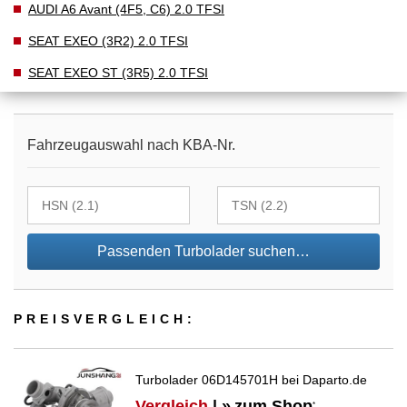
AUDI A6 Avant (4F5, C6) 2.0 TFSI
SEAT EXEO (3R2) 2.0 TFSI
SEAT EXEO ST (3R5) 2.0 TFSI
Fahrzeugauswahl nach KBA-Nr.
Passenden Turbolader suchen…
PREIS­VER­GLEICH:
Turbolader 06D145701H bei Daparto.de
Vergleich
| »
zum Shop
*