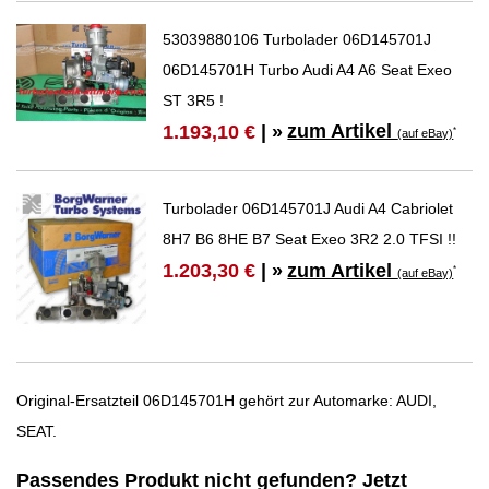
53039880106 Turbolader 06D145701J
06D145701H Turbo Audi A4 A6 Seat Exeo
ST 3R5 !
zum Artikel
1.193,10 €
| »
*
(auf eBay)
Turbolader 06D145701J Audi A4 Cabriolet
8H7 B6 8HE B7 Seat Exeo 3R2 2.0 TFSI !!
zum Artikel
1.203,30 €
| »
*
(auf eBay)
Original-Ersatzteil 06D145701H gehört zur Automarke: AUDI,
SEAT.
Passendes Produkt nicht gefunden? Jetzt