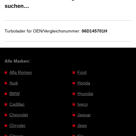
suchen…
Turbolader für OEN/Vergleichsnummer:
06D145701H
Alle Marken:
Alfa Romeo
Ford
Audi
Honda
BMW
Hyundai
Cadillac
Iveco
Chevrolet
Jaguar
Chrysler
Jeep