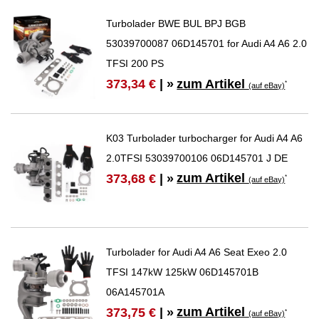
Turbolader BWE BUL BPJ BGB
53039700087 06D145701 for Audi A4 A6 2.0
TFSI 200 PS
zum Artikel
373,34 €
| »
*
(auf eBay)
K03 Turbolader turbocharger for Audi A4 A6
2.0TFSI 53039700106 06D145701 J DE
zum Artikel
373,68 €
| »
*
(auf eBay)
Turbolader for Audi A4 A6 Seat Exeo 2.0
TFSI 147kW 125kW 06D145701B
06A145701A
zum Artikel
373,75 €
| »
*
(auf eBay)