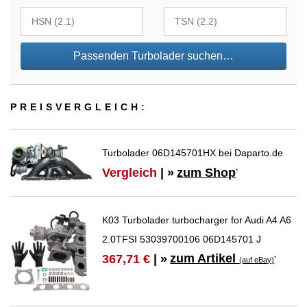
Passenden Turbolader suchen…
PREIS­VER­GLEICH:
Turbolader 06D145701HX bei Daparto.de
Vergleich
| »
zum Shop
*
K03 Turbolader turbocharger for Audi A4 A6
2.0TFSI 53039700106 06D145701 J
zum Artikel
367,71 €
| »
*
(auf eBay)