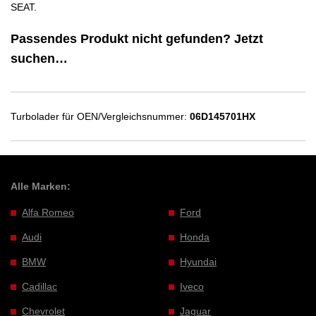
SEAT.
Passendes Produkt nicht gefunden? Jetzt
suchen…
Turbolader für OEN/Vergleichsnummer:
06D145701HX
Alle Marken:
Alfa Romeo
Ford
Audi
Honda
BMW
Hyundai
Cadillac
Iveco
Chevrolet
Jaguar