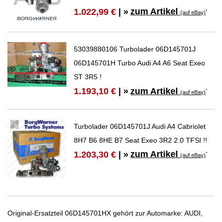
zum Artikel
1.022,99 €
| »
*
(auf eBay)
53039880106 Turbolader 06D145701J
06D145701H Turbo Audi A4 A6 Seat Exeo
ST 3R5 !
zum Artikel
1.193,10 €
| »
*
(auf eBay)
Turbolader 06D145701J Audi A4 Cabriolet
8H7 B6 8HE B7 Seat Exeo 3R2 2.0 TFSI !!
zum Artikel
1.203,30 €
| »
*
(auf eBay)
Original-Ersatzteil 06D145701HX gehört zur Automarke: AUDI,