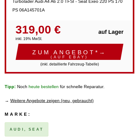
Turbolader Audi A4 A6 2.0 TFSI - Seat Exeo 220 PS 170
PS 06A145701A
319,00 €
auf Lager
inkl. 19% MwSt.
ZUM ANGEBOT*→
(AUF EBAY)
(inkl. detaillierte Fahrzeug-Tabelle)
Tipp:
Noch
heute bestellen
für schnelle Reparatur.
→
Weitere Angebote zeigen (neu, gebraucht)
MARKE:
AUDI, SEAT