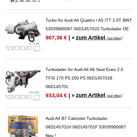
Turbo for Audi A4 Quattro / A3 /TT 2.0T BWT
53039880087 06D145701D Turbolader DE
zum Artikel
907,36 €
| »
*
(auf eBay)
Turbolader für Audi A4 A6 Seat Exeo 2.0
TFSI 170 PS 200 PS 06D145701B
06D145701
zum Artikel
933,04 €
| »
*
(auf eBay)
Audi A4 B7 Cabriolet Turbolader
06D145701H 06D145701F 53039900087
Neu !