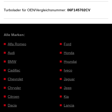
Turbolader für OEN/Vergleichsnummer:
06F145702CV
Alle Marken:
Alfa Romeo
Ford
Audi
Honda
BMW
Hyundai
Cadillac
Iveco
Chevrolet
Jaguar
Chrysler
Jeep
Citroen
Kia
Dacia
Lancia