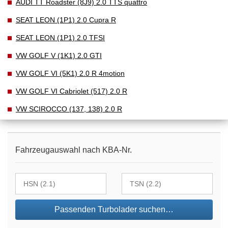
AUDI TT Roadster (8J9) 2.0 TTS quattro
SEAT LEON (1P1) 2.0 Cupra R
SEAT LEON (1P1) 2.0 TFSI
VW GOLF V (1K1) 2.0 GTI
VW GOLF VI (5K1) 2.0 R 4motion
VW GOLF VI Cabriolet (517) 2.0 R
VW SCIROCCO (137, 138) 2.0 R
Fahrzeugauswahl nach KBA-Nr.
Passenden Turbolader suchen…