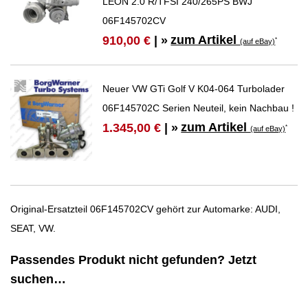
LEON 2.0 R/TFSI 240/265PS BWJ
06F145702CV
zum Artikel
910,00 €
| »
*
(auf eBay)
Neuer VW GTi Golf V K04-064 Turbolader
06F145702C Serien Neuteil, kein Nachbau !
zum Artikel
1.345,00 €
| »
*
(auf eBay)
Original-Ersatzteil 06F145702CV gehört zur Automarke: AUDI,
SEAT, VW.
Passendes Produkt nicht gefunden? Jetzt
suchen…