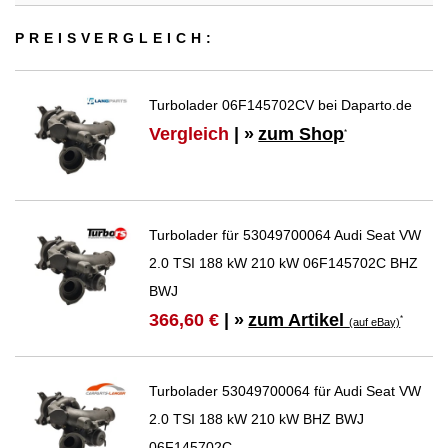
PREIS­VER­GLEICH:
Turbolader 06F145702CV bei Daparto.de
Vergleich
| »
zum Shop
*
Turbolader für 53049700064 Audi Seat VW
2.0 TSI 188 kW 210 kW 06F145702C BHZ
BWJ
zum Artikel
366,60 €
| »
*
(auf eBay)
Turbolader 53049700064 für Audi Seat VW
2.0 TSI 188 kW 210 kW BHZ BWJ
06F145702C