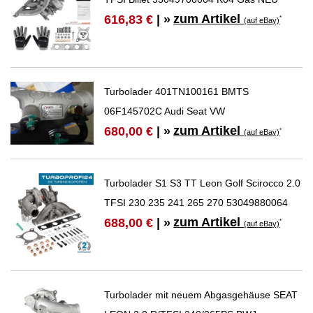
zum Artikel
616,83 €
| »
*
(auf eBay)
Turbolader 401TN100161 BMTS
06F145702C Audi Seat VW
zum Artikel
680,00 €
| »
*
(auf eBay)
Turbolader S1 S3 TT Leon Golf Scirocco 2.0
TFSI 230 235 241 265 270 53049880064
zum Artikel
688,00 €
| »
*
(auf eBay)
Turbolader mit neuem Abgasgehäuse SEAT