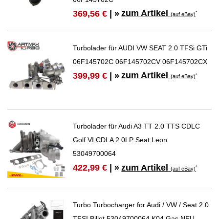
zum Artikel
369,56 €
| »
*
(auf eBay)
Turbolader für AUDI VW SEAT 2.0 TFSi GTi
06F145702C 06F145702CV 06F145702CX
zum Artikel
399,99 €
| »
*
(auf eBay)
Turbolader für Audi A3 TT 2.0 TTS CDLC
Golf VI CDLA 2.0LP Seat Leon
53049700064
zum Artikel
422,99 €
| »
*
(auf eBay)
Turbo Turbocharger for Audi / VW / Seat 2.0
TFSI Billet 53049700064 K04 Gas NEU