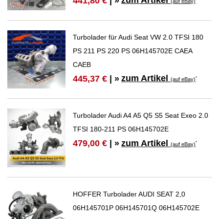
zum Artikel
441,80 €
| »
(auf eBay)
Turbolader für Audi Seat VW 2.0 TFSI 180
PS 211 PS 220 PS 06H145702E CAEA
CAEB
zum Artikel
445,37 €
| »
*
(auf eBay)
Turbolader Audi A4 A5 Q5 S5 Seat Exeo 2.0
TFSI 180-211 PS 06H145702E
zum Artikel
479,00 €
| »
*
(auf eBay)
HOFFER Turbolader AUDI SEAT 2,0
06H145701P 06H145701Q 06H145702E