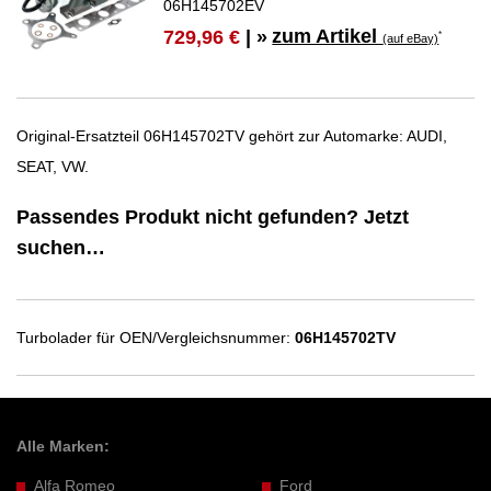
06H145702EV
zum Artikel
729,96 €
| »
*
(auf eBay)
Original-Ersatzteil 06H145702TV gehört zur Automarke: AUDI,
SEAT, VW.
Passendes Produkt nicht gefunden? Jetzt
suchen…
Turbolader für OEN/Vergleichsnummer:
06H145702TV
Alle Marken:
Alfa Romeo
Ford