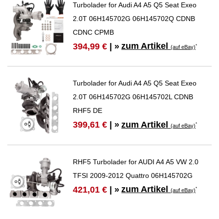
Turbolader for Audi A4 A5 Q5 Seat Exeo
2.0T 06H145702G 06H145702Q CDNB
CDNC CPMB
zum Artikel
394,99 €
| »
*
(auf eBay)
Turbolader for Audi A4 A5 Q5 Seat Exeo
2.0T 06H145702G 06H145702L CDNB
RHF5 DE
zum Artikel
399,61 €
| »
*
(auf eBay)
RHF5 Turbolader for AUDI A4 A5 VW 2.0
TFSI 2009-2012 Quattro 06H145702G
zum Artikel
421,01 €
| »
*
(auf eBay)