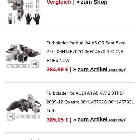
Vergleich
| »
zum Shop
*
Turbolader for Audi A4 A5 Q5 Seat Exeo
2.0T 06H145702G 06H145702L CDNB
RHF5 NEW
zum Artikel
384,99 €
| »
*
(auf eBay)
Turbolader for AUDI A4 A5 VW 2.0TFSI
2009-12 Quattro 06H145702G 06H145702L
Turb
zum Artikel
385,05 €
| »
*
(auf eBay)