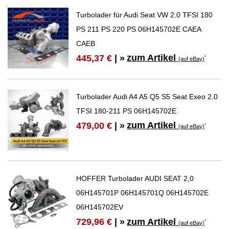
Turbolader für Audi Seat VW 2.0 TFSI 180
PS 211 PS 220 PS 06H145702E CAEA
CAEB
zum Artikel
445,37 €
| »
*
(auf eBay)
Turbolader Audi A4 A5 Q5 S5 Seat Exeo 2.0
TFSI 180-211 PS 06H145702E
zum Artikel
479,00 €
| »
*
(auf eBay)
HOFFER Turbolader AUDI SEAT 2,0
06H145701P 06H145701Q 06H145702E
06H145702EV
zum Artikel
729,96 €
| »
*
(auf eBay)