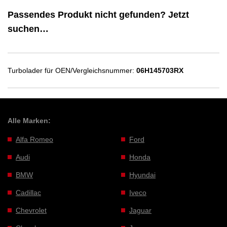
Passendes Produkt nicht gefunden? Jetzt
suchen…
Turbolader für OEN/Vergleichsnummer:
06H145703RX
Alle Marken:
Alfa Romeo
Ford
Audi
Honda
BMW
Hyundai
Cadillac
Iveco
Chevrolet
Jaguar