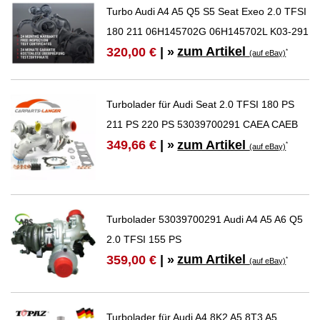
Turbo Audi A4 A5 Q5 S5 Seat Exeo 2.0 TFSI
180 211 06H145702G 06H145702L K03-291
zum Artikel
320,00 €
| »
*
(auf eBay)
Turbolader für Audi Seat 2.0 TFSI 180 PS
211 PS 220 PS 53039700291 CAEA CAEB
zum Artikel
349,66 €
| »
*
(auf eBay)
Turbolader 53039700291 Audi A4 A5 A6 Q5
2.0 TFSI 155 PS
zum Artikel
359,00 €
| »
*
(auf eBay)
Turbolader für Audi A4 8K2 A5 8T3 A5