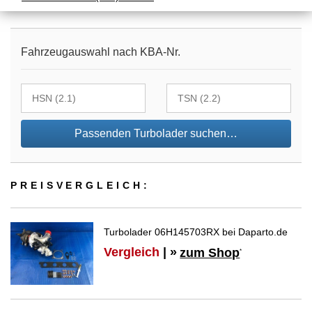
Fahrzeugauswahl nach KBA-Nr.
Passenden Turbolader suchen…
PREIS­VER­GLEICH:
Turbolader 06H145703RX bei Daparto.de
Vergleich
| »
zum Shop
*