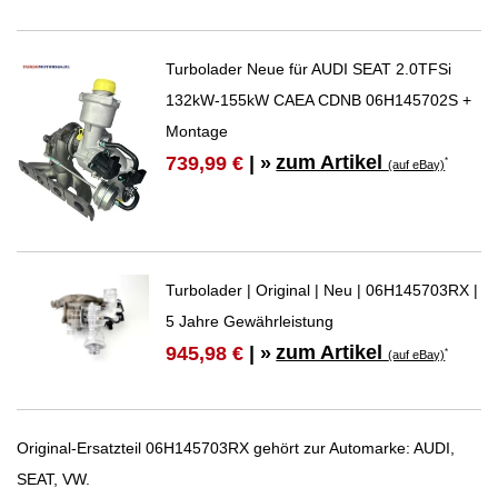
Turbolader Neue für AUDI SEAT 2.0TFSi
132kW-155kW CAEA CDNB 06H145702S +
Montage
zum Artikel
739,99 €
| »
*
(auf eBay)
Turbolader | Original | Neu | 06H145703RX |
5 Jahre Gewährleistung
zum Artikel
945,98 €
| »
*
(auf eBay)
Original-Ersatzteil 06H145703RX gehört zur Automarke: AUDI,
SEAT, VW.