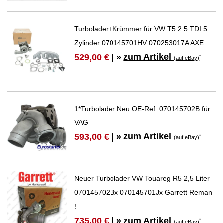
Turbolader+Krümmer für VW T5 2.5 TDI 5
Zylinder 070145701HV 070253017A AXE
zum Artikel
529,00 €
| »
*
(auf eBay)
1*Turbolader Neu OE-Ref. 070145702B für
VAG
zum Artikel
593,00 €
| »
*
(auf eBay)
Neuer Turbolader VW Touareg R5 2,5 Liter
070145702Bx 070145701Jx Garrett Reman
!
zum Artikel
735,00 €
| »
*
(auf eBay)