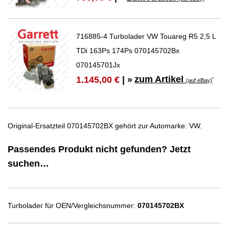
716885-4 Turbolader VW Touareg R5 2,5 L
TDi 163Ps 174Ps 070145702Bx
070145701Jx
zum Artikel
1.145,00 €
| »
*
(auf eBay)
Original-Ersatzteil 070145702BX gehört zur Automarke: VW.
Passendes Produkt nicht gefunden? Jetzt
suchen…
Turbolader für OEN/Vergleichsnummer:
070145702BX