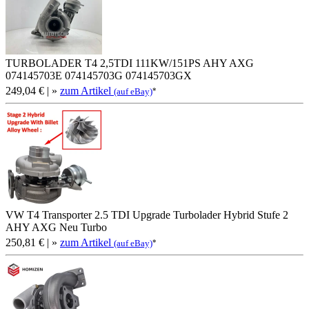
TURBOLADER T4 2,5TDI 111KW/151PS AHY AXG
074145703E 074145703G 074145703GX
249,04 €
| »
zum Artikel
*
(auf eBay)
VW T4 Transporter 2.5 TDI Upgrade Turbolader Hybrid Stufe 2
AHY AXG Neu Turbo
250,81 €
| »
zum Artikel
*
(auf eBay)