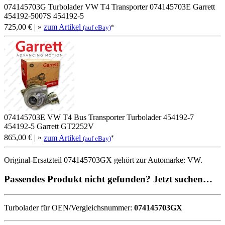
074145703G Turbolader VW T4 Transporter 074145703E Garrett
454192-5007S 454192-5
725,00 €
| »
zum Artikel
*
(auf eBay)
074145703E VW T4 Bus Transporter Turbolader 454192-7
454192-5 Garrett GT2252V
865,00 €
| »
zum Artikel
*
(auf eBay)
Original-Ersatzteil 074145703GX gehört zur Automarke: VW.
Passendes Produkt nicht gefunden? Jetzt suchen…
Turbolader für OEN/Vergleichsnummer:
074145703GX