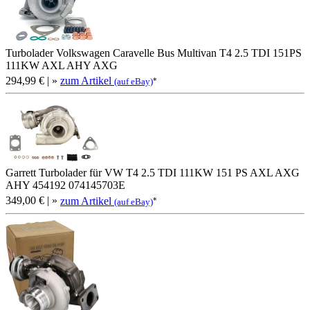
Turbolader Volkswagen Caravelle Bus Multivan T4 2.5 TDI 151PS
111KW AXL AHY AXG
294,99 €
| »
zum Artikel
*
(auf eBay)
Garrett Turbolader für VW T4 2.5 TDI 111KW 151 PS AXL AXG
AHY 454192 074145703E
349,00 €
| »
zum Artikel
*
(auf eBay)