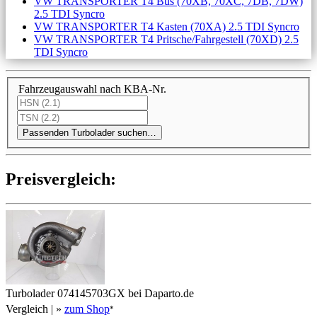
VW TRANSPORTER T4 Bus (70XB, 70XC, 7DB, 7DW)
2.5 TDI Syncro
VW TRANSPORTER T4 Kasten (70XA) 2.5 TDI Syncro
VW TRANSPORTER T4 Pritsche/Fahrgestell (70XD) 2.5
TDI Syncro
Fahrzeugauswahl nach KBA-Nr.
Passenden Turbolader suchen…
Preis­ver­gleich:
Turbolader 074145703GX bei Daparto.de
Vergleich
| »
zum Shop
*