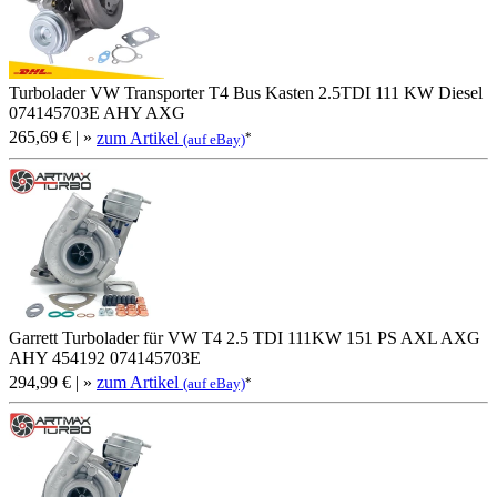
Turbolader VW Transporter T4 Bus Kasten 2.5TDI 111 KW Diesel
074145703E AHY AXG
265,69 €
| »
zum Artikel
*
(auf eBay)
Garrett Turbolader für VW T4 2.5 TDI 111KW 151 PS AXL AXG
AHY 454192 074145703E
294,99 €
| »
zum Artikel
*
(auf eBay)