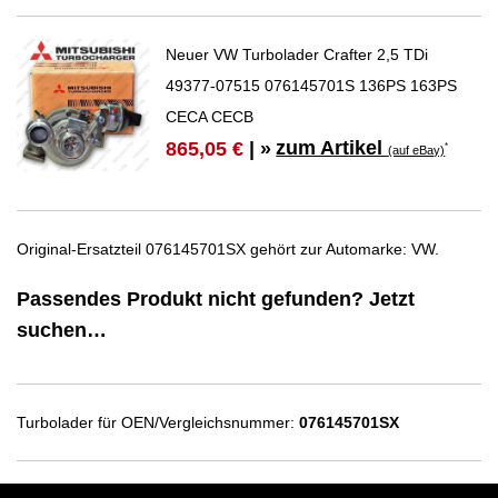
Neuer VW Turbolader Crafter 2,5 TDi
49377-07515 076145701S 136PS 163PS
CECA CECB
zum Artikel
865,05 €
| »
*
(auf eBay)
Original-Ersatzteil 076145701SX gehört zur Automarke: VW.
Passendes Produkt nicht gefunden? Jetzt
suchen…
Turbolader für OEN/Vergleichsnummer:
076145701SX