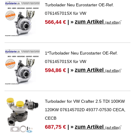
Turbolader Neu Eurostarter OE-Ref.
076145701SX für VW
zum Artikel
566,44 €
| »
*
(auf eBay)
1*Turbolader Neu Eurostarter OE-Ref.
076145701SX für VW
zum Artikel
594,86 €
| »
*
(auf eBay)
Turbolader for VW Crafter 2.5 TDI 100KW
120KW 076145702D 49377-07530 CECA,
CECB
zum Artikel
687,75 €
| »
*
(auf eBay)