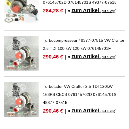
076145702D 076145701S 49377-07515
zum Artikel
284,28 €
| »
*
(auf eBay)
Turbocompresseur 49377-07515 VW Crafter
2.5 TDI 100 kW 120 kW 076145701F
zum Artikel
290,46 €
| »
*
(auf eBay)
Turbolader VW Crafter 2.5 TDI 120kW
163PS CECB 076145702D 076145701S
49377-07515
zum Artikel
290,46 €
| »
*
(auf eBay)