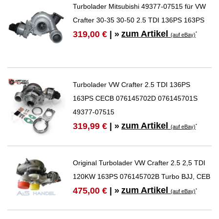
Turbolader Mitsubishi 49377-07515 für VW
Crafter 30-35 30-50 2.5 TDI 136PS 163PS
zum Artikel
319,00 €
| »
*
(auf eBay)
Turbolader VW Crafter 2.5 TDI 136PS
163PS CECB 076145702D 076145701S
49377-07515
zum Artikel
319,99 €
| »
*
(auf eBay)
Original Turbolader VW Crafter 2.5 2,5 TDI
120KW 163PS 076145702B Turbo BJJ, CEB
zum Artikel
475,00 €
| »
*
(auf eBay)