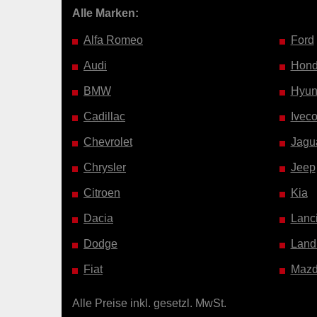
Alle Marken:
Alfa Romeo
Ford
Audi
Hon
BMW
Hyun
Cadillac
Ivec
Chevrolet
Jagu
Chrysler
Jeep
Citroen
Kia
Dacia
Lanc
Dodge
Land
Fiat
Maz
Alle Preise inkl. gesetzl. MwSt.