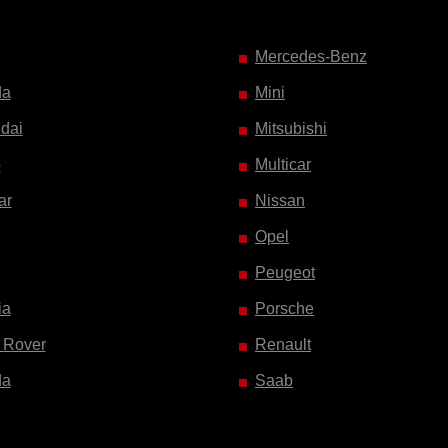
Mercedes-Benz
da
Mini
dai
Mitsubishi
o
Multicar
ar
Nissan
Opel
Peugeot
ia
Porsche
 Rover
Renault
da
Saab