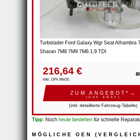
Turbolader Ford Galaxy Wgr Seat Alhambra
Sharan 7M8 7M9 7M6 1.9 TDI
216,64 €
a
inkl. 19% MwSt.
ZUM ANGEBOT*→
(AUF EBAY)
(inkl. detaillierte Fahrzeug-Tabelle)
Tipp:
Noch
heute bestellen
für schnelle Reparatu
MÖGLICHE OEN (VERGLEIC