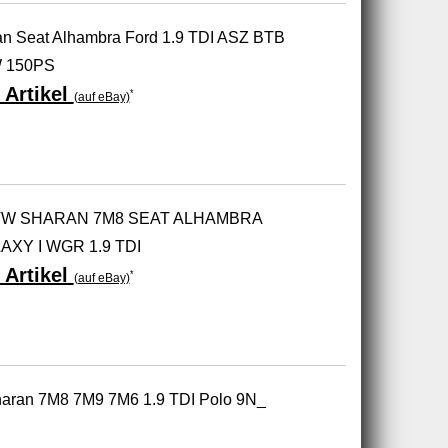
n Seat Alhambra Ford 1.9 TDI ASZ BTB
 150PS
 Artikel
*
(auf eBay)
 VW SHARAN 7M8 SEAT ALHAMBRA
AXY I WGR 1.9 TDI
 Artikel
*
(auf eBay)
haran 7M8 7M9 7M6 1.9 TDI Polo 9N_