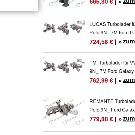
zum
665,30 €
| »
LUCAS Turbolader f
Polo 9N_ 7M Ford G
zum
724,56 €
| »
TMI Turbolader für 
9N_ 7M Ford Galax
zum
762,99 €
| »
REMANTE Turbolader
Polo 9N_ Ford Gala
zum
779,88 €
| »