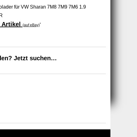
olader für VW Sharan 7M8 7M9 7M6 1.9
GR
 Artikel
*
(auf eBay)
den? Jetzt suchen…