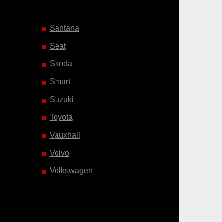
Santana
Seat
Skoda
Smart
Suzuki
Toyota
Vauxhall
Volvo
Volkswagen