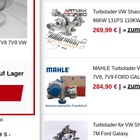
Turbolader VW Shara
96KW 131PS 110KW
zum
269,99 €
| »
 7V8 7V9 VW
MAHLE Turbolader
uf Lager
7V8, 7V9 FORD GAL
zum
284,90 €
| »
r.
Turbolader für VW S
7M Ford Galaxy
HS­