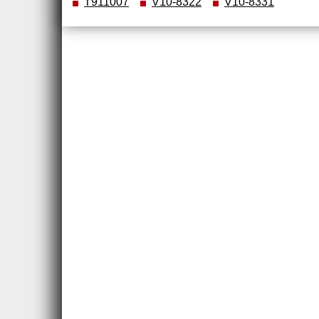
T911007
V10-8322
V10-8331