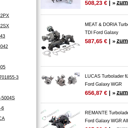
zum
508,23 €
| »
02PX
MEAT & DORIA Turbo
02SX
TDI Ford Galaxy
43
zum
587,65 €
| »
3042
005
LUCAS Turbolader f
701855-3
Ford Galaxy WGR
zum
656,87 €
| »
-5004S
-6
REMANTE Turbolader
CA
Ford Galaxy WGR Al