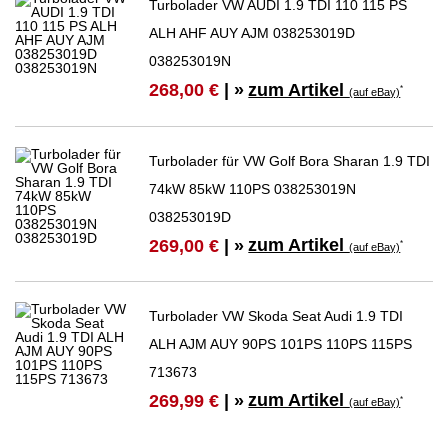
Turbolader VW AUDI 1.9 TDI 110 115 PS
ALH AHF AUY AJM 038253019D
038253019N
zum Artikel
268,00 €
| »
*
(auf eBay)
Turbolader für VW Golf Bora Sharan 1.9 TDI
74kW 85kW 110PS 038253019N
038253019D
zum Artikel
269,00 €
| »
*
(auf eBay)
Turbolader VW Skoda Seat Audi 1.9 TDI
ALH AJM AUY 90PS 101PS 110PS 115PS
713673
zum Artikel
269,99 €
| »
*
(auf eBay)