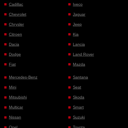
Cadillac
Iveco
Chevrolet
Jaguar
Chrysler
Jeep
Citroen
Kia
Dacia
Lancia
Dodge
Land Rover
Fiat
Mazda
Mercedes-Benz
Santana
Mini
Seat
Mitsubishi
Skoda
Multicar
Smart
Nissan
Suzuki
Opel
Toyota