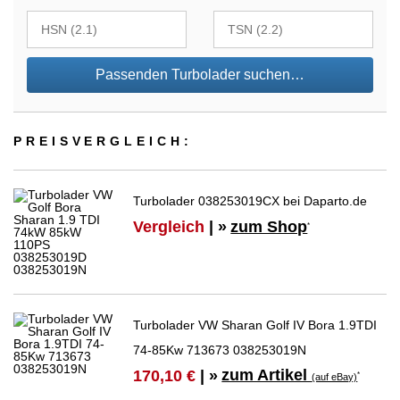
Passenden Turbolader suchen…
PREIS­VER­GLEICH:
Turbolader 038253019CX bei Daparto.de
Vergleich
| »
zum Shop
*
Turbolader VW Sharan Golf IV Bora 1.9TDI
74-85Kw 713673 038253019N
zum Artikel
170,10 €
| »
*
(auf eBay)