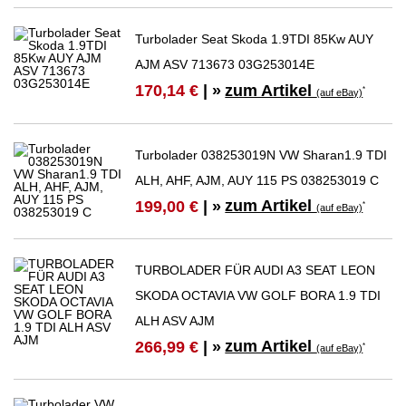
Turbolader Seat Skoda 1.9TDI 85Kw AUY
AJM ASV 713673 03G253014E
zum Artikel
170,14 €
| »
*
(auf eBay)
Turbolader 038253019N VW Sharan1.9 TDI
ALH, AHF, AJM, AUY 115 PS 038253019 C
zum Artikel
199,00 €
| »
*
(auf eBay)
TURBOLADER FÜR AUDI A3 SEAT LEON
SKODA OCTAVIA VW GOLF BORA 1.9 TDI
ALH ASV AJM
zum Artikel
266,99 €
| »
*
(auf eBay)