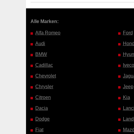
Alle Marken:
Alfa Romeo
Ford
Audi
Hon
BMW
Hyun
Cadillac
Ivec
Chevrolet
Jagu
Chrysler
Jeep
Citroen
Kia
Dacia
Lanc
Dodge
Land
Fiat
Maz