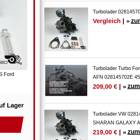
Turbolader 02814570
Vergleich
| »
zu
Turbolader Turbo Fo
S Ford
AFN 028145702E 45
zum
209,00 €
| »
uf Lager
Turbolader VW 028
SHARAN GALAXY 
zum
219,00 €
| »