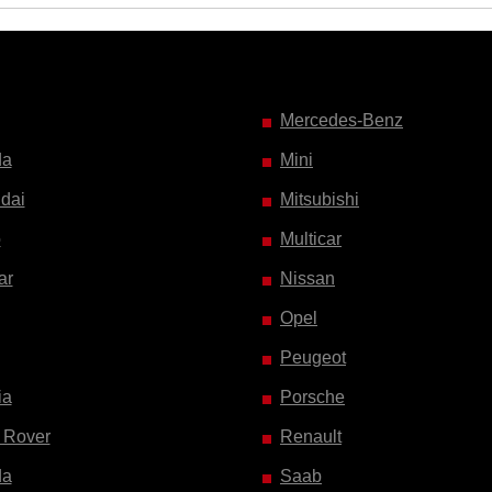
Mercedes-Benz
da
Mini
dai
Mitsubishi
o
Multicar
ar
Nissan
Opel
Peugeot
ia
Porsche
 Rover
Renault
da
Saab