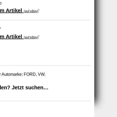
o
m Artikel
*
(auf eBay)
W
m Artikel
*
(auf eBay)
ur Automarke: FORD, VW.
den? Jetzt suchen…