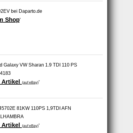
2EV bei Daparto.de
m Shop
*
rd Galaxy VW Sharan 1.9 TDI 110 PS
4183
 Artikel
*
(auf eBay)
145702E 81KW 110PS 1,9TDI AFN
ALHAMBRA
 Artikel
*
(auf eBay)