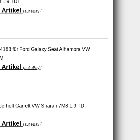
 1.9 TDI
 Artikel
*
(auf eBay)
54183 für Ford Galaxy Seat Alhambra VW
KM
 Artikel
*
(auf eBay)
berholt Garrett VW Sharan 7M8 1.9 TDI
 Artikel
*
(auf eBay)