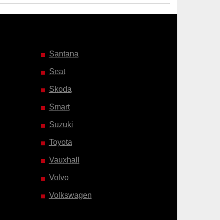
Santana
Seat
Skoda
Smart
Suzuki
Toyota
Vauxhall
Volvo
Volkswagen