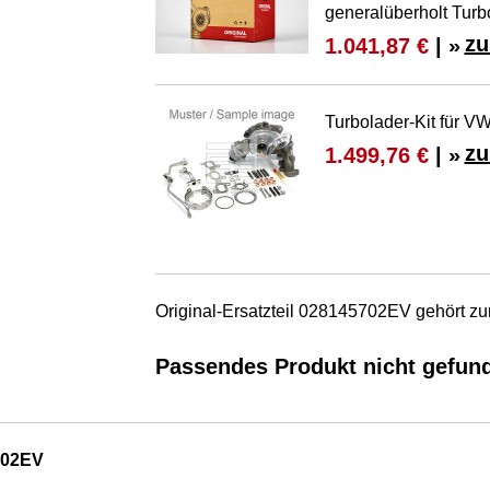
generalüberholt Turb
zu
1.041,87 €
| »
Turbolader-Kit für V
zu
1.499,76 €
| »
Original-Ersatzteil 028145702EV gehört z
Passendes Produkt nicht gefun
702EV